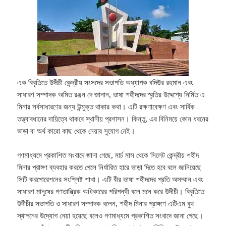
এক বিবৃতিতে উদীচী কেন্দ্রীয় সংসদের সভাপতি অধ্যাপক বদিউর রহমান এবং
সাধারণ সম্পাদক অমিত রঞ্জন দে জানান, ভাষা শহীদদের স্মৃতির উদ্দেশ্যে নির্মিত এ
মিনার সর্বসাধারণের জন্য উন্মুক্ত থাকার কথা। এটি রক্ষণাবেক্ষণ এবং সার্বিক
তত্ত্বাবধানের দায়িত্বে থাকবে স্থানীয় প্রশাসন। কিন্তু, এর বিনিময়ে কোন ধরনের
ভাড়া বা অর্থ কারো কাছ থেকে নেয়ার সুযোগ নেই।
গণমাধ্যমে প্রকাশিত সংবাদে জানা গেছে, মার্চ মাস থেকে সিলেট কেন্দ্রীয় শহীদ
মিনার প্রাঙ্গণ ব্যবহার করতে গেলে নির্ধারিত হারে ভাড়া দিতে হবে বলে জানিয়েছে
সিটি করপোরেশনের সংশ্লিষ্ট শাখা। এটি বীর ভাষা শহীদদের প্রতি অসম্মান এবং
সাধারণ মানুষের গণতান্ত্রিক অধিকারের পরিপন্থী বলে মনে করে উদীচী। বিবৃতিতে
উদীচীর সভাপতি ও সাধারণ সম্পাদক বলেন, শহীদ মিনার প্রাঙ্গণে এটিএম বুথ
স্থাপনের উদ্যোগ নেয়া হয়েছে বলেও গণমাধ্যমে প্রকাশিত সংবাদে জানা গেছে।