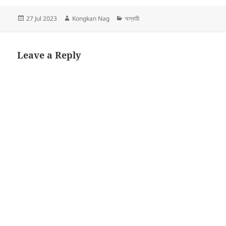
Posted
Author
Categories
27 Jul 2023
Kongkan Nag
অস্থায়ী
on
Leave a Reply