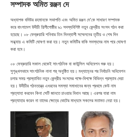
সম্পাদক অমিত রঞ্জন দে
অধ্যাপক বদিউর রহমানকে সভাপতি এবং অমিত রঞ্জন দে’কে সাধারণ সম্পাদক
করে বাংলাদেশ উদীচী শিল্পীগোষ্ঠীর ৯১ সদস্যবিশিষ্ট নতুন কেন্দ্রীয় সংসদ গঠন করা
হয়েছে। ০৮ ফেব্রুয়ারি শনিবার তিন দিনব্যাপী সম্মেলনের তৃতীয় ও শেষ দিন
সন্ধ্যায় এ কমিটি ঘোষণা করা হয়। নতুন কমিটির বাকি সদস্যদের নাম পরে ঘোষণা
করা হবে।
০৮ ফেব্রুয়ারি সকাল থেকেই সাংগঠনিক বা কাউন্সিল অধিবেশন শুরু হয়।
সুশৃঙ্খলভাবে সাংগঠনিক নানা পর্ অনুষ্ঠিত হয়। মধ্যাহ্নের পর নির্বাচনি অধিবেশন
চলার সময় প্রস্তাবিত নতুন কেন্দ্রীয় সংসদের পক্ষে-বিপক্ষে বিভিন্ন প্রস্তাব দেয়া
হয়। উদীচীর গঠনতন্ত্রে এধরনের সমস্যা সমাধানের জন্য প্রথমে কেউ নাম
প্রত্যাহা করবেন কিনা সেটি জানতে চাওয়ার বিধান আছে। এরপর যারা নাম
প্রত্যাহার করেন না তাদের ক্ষেত্রে ভোটের মাধ্যমে সকলের মতামত নেয়া হয়।