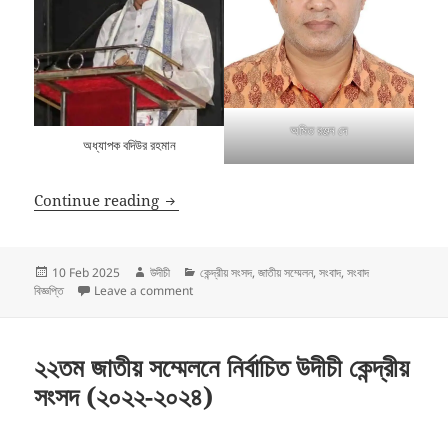
অমিত রঞ্জন দে
অধ্যাপক বদিউর রহমান
উদীচীর ২৩তম জাতীয় সম্মেলন সম্পন্নঃ অধ্যাপক বদিউর রহ
Continue reading
Posted
Author
Categories
10 Feb 2025
উদীচী
কেন্দ্রীয় সংসদ
,
জাতীয় সম্মেলন
,
সংবাদ
,
সংবাদ
on
on উদীচীর ২৩তম জাতীয় সম্মেলন সম্পন্নঃ অধ্যাপক বদিউর রহমান 
বিজ্ঞপ্তি
Leave a comment
২২তম জাতীয় সম্মেলনে নির্বাচিত উদীচী কেন্দ্রীয়
সংসদ (২০২২-২০২৪)