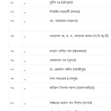
৭১
,,
সুনীল ধর (চট্টগ্রাম)
৭২
,,
বিশ্বজিৎ চক্রবর্তী (মাগুরা)
৭৩
,,
মো. শাহজাহান (বরগুনা)
৭৪
,,
অধ্যাপক আ. ক. ম. মোস্তফা জামান (প.বি.প্র.বি)
৭৫
,,
কল্যাণ কান্তি পাল (কক্সবাজার)
৭৬
,,
মোজাম্মেল হক (খুলনা)
৭৭
,,
ডা. রেজাউল আমিন (মাদারীপুর)
৭৮
,,
তপন সারওয়ার (শেরপুর)
৭৯
,,
জহিরুল ইসলাম স্বপন (ব্রাহ্মণবাড়িয়া)
৮০
,,
সাজ্জাদুর রহমান খান বিপ্লব (যশোর)