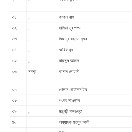
৩১
,,
কংকন নাগ
৩২
,,
হালিমা নূর পাপন
৩৩
,,
মিজানুর রহমান সুমন
৩৪
,,
আরিফ নূর
৩৫
,,
নাজমুল আজাদ
৩৬
সদস্য
কামাল লোহানী
৩৭
গোলাম মোহাম্মদ ইদু
৩৮
শংকর সাওজাল
৩৯
,,
মঞ্জুশ্রী দাশগুপ্তা
৪০
অধ্যাপক মতলুব আলী