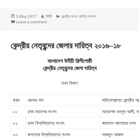
Posted
Author
Categories
5 May 2017
উদীচী
কেন্দ্রীয় সংসদ
,
জাতীয় সম্মেলন
on
on ২০তম জাতীয় সম্মেলনে নির্বাচিত কেন্দ্রীয় সংসদ:২০১৬-১৮
Leave a comment
কেন্দ্রীয় নেতৃবৃন্দের জেলার দায়িত্ব ২০১৬–১৮
বাংলাদেশ উদীচী শিল্পীগোষ্ঠী
কেন্দ্রীয় নেতৃবৃন্দের জেলা দায়িত্ব
ঢাকা বিভাগ
ক্রম
জেলার নাম
দায়িত্বপ্রাপ্ত কেন্দ্রীয় প
০১
ঢাকা মহানগর সংসদ
অধ্যাপক মতলুব আলী, ম
০২
ঢাকা বিশ্ববিদ্যালয় সংসদ
জামসেদ আনোয়ার তপন
০৩
জগন্নাথ বিশ্ববিদ্যালয় সংসদ
নাজমুল আজাদ