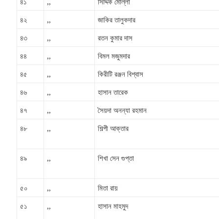
৪১
,,
সিদ্দিক মোল্লা
৪২
,,
জাকির তালুকদার
৪৩
,,
রতন কুমার দাস
৪৪
,,
বিমল মজুমদার
৪৫
,,
কিরীটি রঞ্জন বিশ্বাস
৪৬
,,
হাসান তারেক
৪৭
,,
সৈয়দা অনন্যা রহমান
৪৮
,,
শিল্পী আক্তার
৪৯
,,
শিখা সেন গুপ্তা
৫০
,,
মিতা রায়
৫১
,,
হাসান মাহমুদ