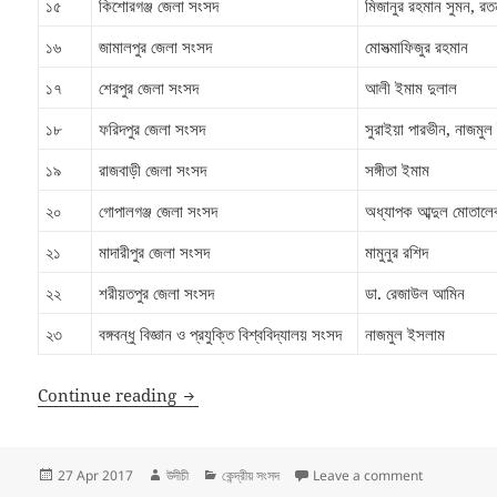
১৫
কিশোরগঞ্জ জেলা সংসদ
মিজানুর রহমান সুমন, রত
১৬
জামালপুর জেলা সংসদ
মোসত্মাফিজুর রহমান
১৭
শেরপুর জেলা সংসদ
আলী ইমাম দুলাল
১৮
ফরিদপুর জেলা সংসদ
সুরাইয়া পারভীন, নাজমু
১৯
রাজবাড়ী জেলা সংসদ
সঙ্গীতা ইমাম
২০
গোপালগঞ্জ জেলা সংসদ
অধ্যাপক আব্দুল মোতালে
২১
মাদারীপুর জেলা সংসদ
মামুনুর রশিদ
২২
শরীয়তপুর জেলা সংসদ
ডা. রেজাউল আমিন
২৩
বঙ্গবন্ধু বিজ্ঞান ও প্রযুক্তি বিশ্ববিদ্যালয় সংসদ
নাজমুল ইসলাম
কেন্দ্রীয় নেতৃবৃন্দের জেলার দায়িত্ব ২০১৬–১৮
Continue reading
Posted
Author
Categories
on কেন্দ্রীয় নেতৃ
27 Apr 2017
উদীচী
কেন্দ্রীয় সংসদ
Leave a comment
on