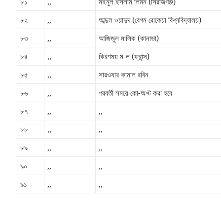
৮১
,,
মইনুল ইসলাম লিমন (সিরাজগঞ্জ)
৮২
,,
আব্দুল ওয়াদুদ (বেগম রোকেয়া বিশ্ববিদ্যালয়)
৮৩
,,
আজিজুল মালিক (কানাডা)
৮৪
,,
কিরণময় ম-ল (ফ্রান্স)
৮৫
,,
সারওযার কামাল রবিন
৮৬
,,
পরবর্তী সময়ে কো-অপ্ট করা হবে
৮৭
,,
,,
৮৮
,,
,,
৮৯
,,
,,
৯০
,,
,,
৯১
,,
,,