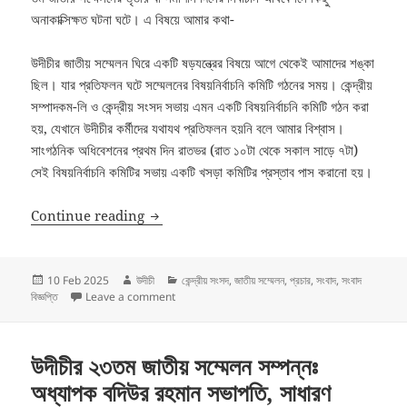
অনাকাক্সিক্ষত ঘটনা ঘটে। এ বিষয়ে আমার কথা-
উদীচীর জাতীয় সম্মেলন ঘিরে একটি ষড়যন্ত্রের বিষয়ে আগে থেকেই আমাদের শঙ্কা
ছিল। যার প্রতিফলন ঘটে সম্মেলনের বিষয়নির্বাচনি কমিটি গঠনের সময়। কেন্দ্রীয়
সম্পাদকম-লি ও কেন্দ্রীয় সংসদ সভায় এমন একটি বিষয়নির্বাচনি কমিটি গঠন করা
হয়, যেখানে উদীচীর কর্মীদের যথাযথ প্রতিফলন হয়নি বলে আমার বিশ্বাস।
সাংগঠনিক অধিবেশনের প্রথম দিন রাতভর (রাত ১০টা থেকে সকাল সাড়ে ৭টা)
সেই বিষয়নির্বাচনি কমিটির সভায় একটি খসড়া কমিটির প্রস্তাব পাস করানো হয়।
উদীচী’র ২৩ তম জাতীয় সম্মেলনের বিষয়ে সভাপতি অধ্যাপক ব
Continue reading
Posted
Author
Categories
10 Feb 2025
উদীচী
কেন্দ্রীয় সংসদ
,
জাতীয় সম্মেলন
,
প্রচার
,
সংবাদ
,
সংবাদ
on
on উদীচী’র ২৩ তম জাতীয় সম্মেলনের বিষয়ে সভাপতি অধ্যাপক বদিউ
বিজ্ঞপ্তি
Leave a comment
উদীচীর ২৩তম জাতীয় সম্মেলন সম্পন্নঃ
অধ্যাপক বদিউর রহমান সভাপতি, সাধারণ