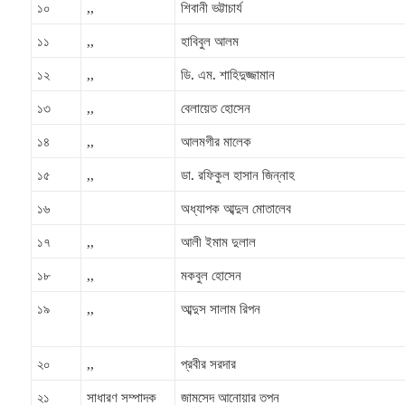
১০
,,
শিবানী ভট্টাচার্য
১১
,,
হাবিবুল আলম
১২
,,
ডি. এম. শাহিদুজ্জামান
১৩
,,
বেলায়েত হোসেন
১৪
,,
আলমগীর মালেক
১৫
,,
ডা. রফিকুল হাসান জিন্নাহ
১৬
অধ্যাপক আব্দুল মোতালেব
১৭
,,
আলী ইমাম দুলাল
১৮
,,
মকবুল হোসেন
১৯
,,
আব্দুস সালাম রিপন
২০
,,
প্রবীর সরদার
২১
সাধারণ সম্পাদক
জামসেদ আনোয়ার তপন