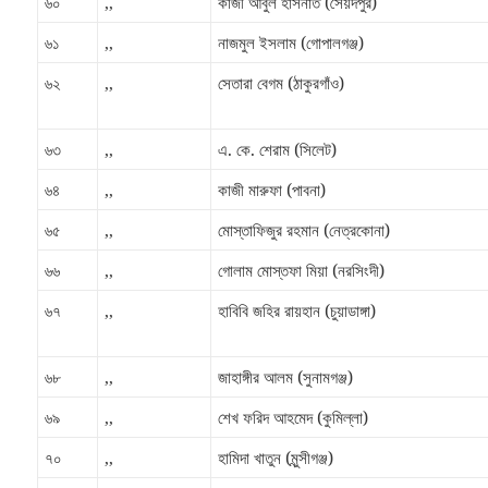
৬০
,,
কাজী আবুল হাসনাত (সৈয়দপুর)
৬১
,,
নাজমুল ইসলাম (গোপালগঞ্জ)
৬২
,,
সেতারা বেগম (ঠাকুরগাঁও)
৬৩
,,
এ. কে. শেরাম (সিলেট)
৬৪
,,
কাজী মারুফা (পাবনা)
৬৫
,,
মোস্তাফিজুর রহমান (নেত্রকোনা)
৬৬
,,
গোলাম মোস্তফা মিয়া (নরসিংদী)
৬৭
,,
হাবিবি জহির রায়হান (চুয়াডাঙ্গা)
৬৮
,,
জাহাঙ্গীর আলম (সুনামগঞ্জ)
৬৯
,,
শেখ ফরিদ আহমেদ (কুমিল্লা)
৭০
,,
হামিদা খাতুন (মুন্সীগঞ্জ)