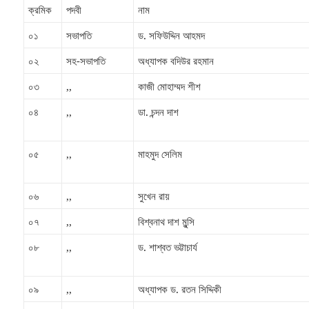
ক্রমিক
পদবী
নাম
০১
সভাপতি
ড. সফিউদ্দিন আহমদ
০২
সহ-সভাপতি
অধ্যাপক বদিউর রহমান
০৩
,,
কাজী মোহাম্মদ শীশ
০৪
,,
ডা. চন্দন দাশ
০৫
,,
মাহমুদ সেলিম
০৬
,,
সুখেন রায়
০৭
,,
বিশ্বনাথ দাশ মুন্সি
০৮
,,
ড. শাশ্বত ভট্টাচার্য
০৯
,,
অধ্যাপক ড. রতন সিদ্দিকী