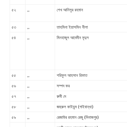
৫২
,,
শেখ আনিসুর রহমান
৫৩
,,
তাহমিনা ইয়াসমিন নীলা
৫৪
,,
মিনহাজুল আবেদীন মৃদুল
৫৫
,,
শরিফুল আহসান রিফাত
৫৬
,,
সম্পদ কর
৫৭
,,
রুমী দে
৫৮
,,
জহুরুল কাইয়ুম (গাইবান্ধা)
৫৯
,,
রেজাউর রহমান রেজু (দিনাজপুর)