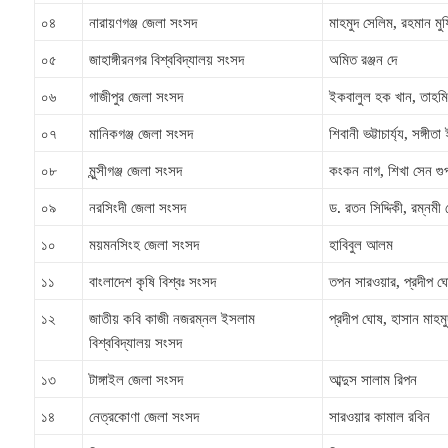
০৪
নারায়ণগঞ্জ জেলা সংসদ
মাহমুদ সেলিম, রহমান মুফ
০৫
জাহাঙ্গীরনগর বিশ্ববিদ্যালয় সংসদ
অমিত রঞ্জন দে
০৬
গাজীপুর জেলা সংসদ
ইকবালুল হক খান, তাহমি
০৭
মানিকগঞ্জ জেলা সংসদ
শিবানী ভট্টাচার্য্য, সঙ্গী
০৮
মুন্সীগঞ্জ জেলা সংসদ
কংকন নাগ, শিখা সেন গুপ
০৯
নরসিংদী জেলা সংসদ
ড. রতন সিদ্দিকী, রম্নমী 
১০
ময়মনসিংহ জেলা সংসদ
হাবিবুল আলম
১১
বাংলাদেশ কৃষি বিশ্বঃ সংসদ
তপন সারওয়ার, প্রদীপ ঘ
১২
জাতীয় কবি কাজী নজরম্নল ইসলাম
প্রদীপ ঘোষ, হাসান মাহম
বিশ্ববিদ্যালয় সংসদ
১৩
টাঙ্গাইল জেলা সংসদ
আব্দুস সালাম রিপন
১৪
নেত্রকোণা জেলা সংসদ
সারওয়ার কামাল রবিন