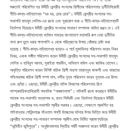
শুরুতেই পরিবেশিত হয় উদীচী কেন্দ্রীয় সংসদের শিল্পীদের পরিবেশনায় দুর্নীতিবিরোধী
গীতি-কাব্য-নাট্যালেখ্য “ধর ধর, চোর চোর”। উদীচী কেন্দ্রীয় সংসদের সহ-
সভাপতি মাহমুদ সেলিম-এর রচনা এবং সুরারোপ করা এ গীতি-কাব্য-নাট্যালেখ্যটি
নির্দেশনা দিয়েছেন উদীচী কেন্দ্রীয় সংসদের সাধারণ সম্পাদক অমিত রঞ্জন দে। এই
গীতি-কাব্য-নাট্যালেখ্যে বর্তমান সময়ের বাংলাদেশে মহামারি রুপ নেয়া দুর্নীতির
নানা রুপ তুলে ধরার পাশাপাশি এ থেকে পরিত্রাণের উপায় খোঁজার চেষ্টা করা
হয়েছে। গীতি-কাব্য-নাট্যালেখ্য ছাড়াও এ পর্বে মুকাভিনয় পরিবেশন করেন নিরব
নিথর, একক সঙ্গীত পরিবেশন করেন উদীচী কেন্দ্রীয় সংসদের সহ-সভাপতি মাহমুদ
সেলিম ও হাবিবুল আলম, সুরাইয়া পারভীন, অবিনাশ বাউল এবং জাকির হোসেন।
আবৃত্তি পরিবেশন করেন বিশিষ্ট বাচিক শিল্পী নায়লা তারান্নুম কাকলী এবং ভারতের
পশ্চিমবঙ্গের বাচিক শিল্পী শম্পা দাস, দলীয় নৃত্য পরিবেশন করেন নৃত্যম-এর রিপন
এবং ছোঁয়া। এছাড়া, উদীচী কেন্দ্রীয় নাটক বিভাগের পরিবেশনায় ছিল
সাম্প্রদায়িকতাবিরোধী পথনাটক “অজ্ঞাতনামা”। নাটকটি রচনা করেছেন উদীচীর
সাবেক সহ-সভাপতি অধ্যাপক ড. রতন সিদ্দিকী এবং নির্দেশনা দিয়েছেন উদীচী
কেন্দ্রীয় সংসদের সহ-সভাপতি প্রবীর সরদার। এছাড়া, শেষাংশে প্রদর্শিত হয়
গাইবান্ধার গোবিন্দগঞ্জে সাঁওতাল পল্লী উচ্ছেদের ঘটনার উপর ভিত্তি করে উদীচী
কেন্দ্রীয় সংসদের সহ-সাধারণ সম্পাদক প্রদীপ ঘোষ নির্মিত প্রামাণ্যচিত্র
“ভূমিহীন ভূমিপুত্র”। অনুষ্ঠানমালার দ্বিতীয় পর্বটি সঞ্চালনা করেন উদীচী কেন্দ্রীয়