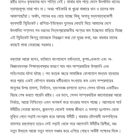
রাষ্ট্র হলেও কৃষকদের মনে শান্তি নেই। মাথার ঘাম পায়ে ফেলে উৎপাদিত ধানের
ন্যায্যমূল্য তারা পান না। অথচ পাইকারি বা খুচরা বাজারে ধান ও চালের দাম
আকাশছোঁয়া। অর্থাৎ, লাভের গুড় খেয়ে যাচ্ছে কিছু অসাধু মধ্যস্বত্বভোগী
ব্যবসায়ী সিন্ডিকেট। রাশিয়া-ইউক্রেন যুদ্ধের দোহাই দিয়ে আমাদের দেশে
উৎপাদিত পণ্যসহ সব ধরনের নিত্যপ্রয়োজনীয় পণ্যের দাম ইচ্ছেমত বাড়িয়ে দিচ্ছে
এই সিন্ডিকেট কিন্তু তাদেরকে নিয়ন্ত্রণ করা তো দূরের কথা, বরং বারবার তাদের
কাছেই মাথা নোয়াচ্ছে সরকার।
বক্তারা আরো বলেন, বর্তমানে বাংলাদেশে ধর্মান্ধতা, কুপমণ্ডকতা এবং অ-
বিজ্ঞানমনস্ক শিক্ষাব্যবস্থার কারণে পদে পদে সাম্প্রদায়িক উস্কানি এবং
সহিংসতার ঘটনা ঘটছে। গত কয়েক বছরে সামাজিক যোগাযোগ মাধ্যম ব্যবহার
করে প্রায় একই কৌশলে বারবার ধর্মীয়ভাবে সংখ্যায় কম এমন সম্প্রদায়ের
মানুষের উপর হামলা, নির্যাতন, ধ্বংসযজ্ঞ চালানো হলেও সেসব ঘটনার একটিরও
বিচার শেষ করতে পারেনি রাষ্ট্র। এর ফলে, সেসব সাম্প্রদায়িক জানোয়াররা আরো
নির্ভয়ে, আরো নিশ্চিন্তে এমন অপকর্ম করে যাওয়ার সাহস পাচ্ছে। আলোচনা পর্বে
উদীচীর নেতারা জানান, জন্মলগ্ন থেকেই সমাজ জীবনে এ সমস্ত দুঃশাসন থেকে
মুক্তি পেতে লড়াই-সংগ্রাম করে আসছে উদীচী। বারবার মৌলবাদী অপশক্তির
হামলায় রক্তাক্ত হয়েও সেই লড়াই থেকে সরে আসেননি উদীচীর শিল্পীরা, বরং
নতুন উদ্যমে আরো নতুন সাহস সঞ্চার করে এগিয়ে গেছেন অভীষ্ট লক্ষ্যের দিকে।