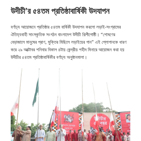
উদীচী’র ৫৪তম প্রতিষ্ঠাবার্ষিকী উদযাপন
বর্ণাঢ্য আয়োজনে প্রতিষ্ঠার ৫৪তম বার্ষিকী উদযাপন করলো লড়াই-সংগ্রামের
ঐতিহ্যবাহী সাংস্কৃতিক সংগঠন বাংলাদেশ উদীচী শিল্পীগোষ্ঠী। “শোষণের
বেড়াজালে মানুষের প্রাণ, মুক্তির মিছিলে লড়াইয়ের গান” এই শ্লোগানকে ধারণ
করে ২৯ অক্টোবর শনিবার বিকাল ৪টায় কেন্দ্রীয় শহীদ মিনারে আয়োজন করা হয়
উদীচীর ৫৪তম প্রতিষ্ঠাবার্ষিকীর বর্ণাঢ্য অনুষ্ঠানমালা।