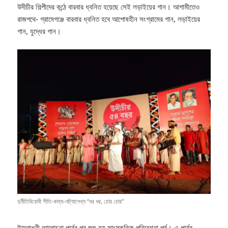
উদীচীর শিল্পীদের কন্ঠে বারবার ধ্বনিত হয়েছে সেই লড়াইয়ের গান। আগামীতেও
রাজপথে- গ্রামেগঞ্জে বারবার ধ্বনিত হবে আপোষহীন সংগ্রামের গান, লড়াইয়ের
গান, যুদ্ধের গান।
দুর্নীতিবিরোধী গীতি-কাব্য-নাট্যালেখ্য “ধর ধর, চোর চোর”
উদ্বোধনী আলোচনা পর্বের পর শুরু হয় সাংস্কৃতিক পরিবেশনা পর্ব। এ পর্বের