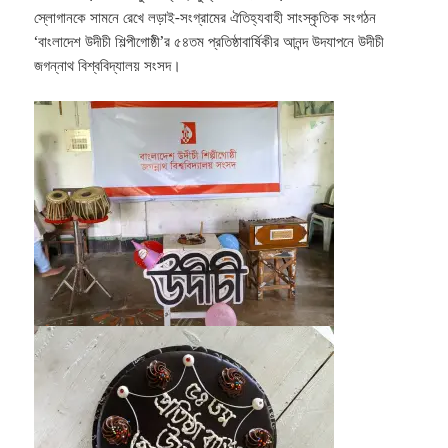
স্লোগানকে সামনে রেখে লড়াই-সংগ্রামের ঐতিহ্যবাহী সাংস্কৃতিক সংগঠন
‘বাংলাদেশ উদীচী শিল্পীগোষ্ঠী’র ৫৪তম প্রতিষ্ঠাবার্ষিকীর আনন্দ উদযাপনে উদীচী
জগন্নাথ বিশ্ববিদ্যালয় সংসদ।