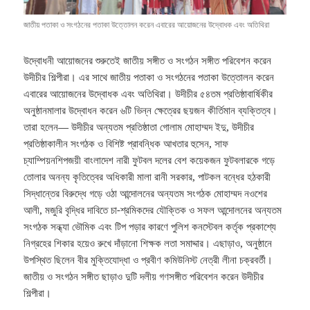
জাতীয় পতাকা ও সংগঠনের পতাকা উত্তোলন করেন এবারের আয়োজনের উদ্বোধক এবং অতিথিরা
উদ্বোধনী আয়োজনের শুরুতেই জাতীয় সঙ্গীত ও সংগঠন সঙ্গীত পরিবেশন করেন
উদীচীর শিল্পীরা। এর সাথে জাতীয় পতাকা ও সংগঠনের পতাকা উত্তোলন করেন
এবারের আয়োজনের উদ্বোধক এবং অতিথিরা। উদীচীর ৫৪তম প্রতিষ্ঠাবার্ষিকীর
অনুষ্ঠানমালার উদ্বোধন করেন ৬টি ভিন্ন ক্ষেত্রের ছয়জন কীর্তিমান ব্যক্তিত্ব।
তারা হলেন— উদীচীর অন্যতম প্রতিষ্ঠাতা গোলাম মোহাম্মদ ইদু, উদীচীর
প্রতিষ্ঠাকালীন সংগঠক ও বিশিষ্ট প্রাবন্ধিক আখতার হুসেন, সাফ
চ্যাম্পিয়নশিপজয়ী বাংলাদেশ নারী ফুটবল দলের বেশ কয়েকজন ফুটবলারকে গড়ে
তোলার অনন্য কৃতিত্বের অধিকারী মালা রানী সরকার, পাটকল বন্ধের হঠকারী
সিদ্ধান্তের বিরুদ্ধে গড়ে ওঠা আন্দোলনের অন্যতম সংগঠক মোহাম্মদ নওশের
আলী, মজুরি বৃদ্ধির দাবিতে চা-শ্রমিকদের যৌক্তিক ও সফল আন্দোলনের অন্যতম
সংগঠক সন্ধ্যা ভৌমিক এবং টিপ পড়ার কারণে পুলিশ কনস্টেবল কর্তৃক প্রকাশ্যে
নিগ্রহের শিকার হয়েও রুখে দাঁড়ানো শিক্ষক লতা সমাদ্দার। এছাড়াও, অনুষ্ঠানে
উপস্থিত ছিলেন বীর মুক্তিযোদ্ধা ও প্রবীণ কমিউনিস্ট নেত্রী লীনা চক্রবর্তী।
জাতীয় ও সংগঠন সঙ্গীত ছাড়াও দুটি দলীয় গণসঙ্গীত পরিবেশন করেন উদীচীর
শিল্পীরা।