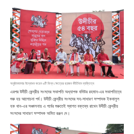
অনুষ্ঠানমালার উদ্বোধন করেন ৬টি ভিন্ন ক্ষেত্রের ছয়জন কীর্তিমান ব্যক্তিত্ব
এরপর উদীচী কেন্দ্রীয় সংসদের সভাপতি অধ্যাপক বদিউর রহমান-এর সভাপতিত্বে
শুরু হয় আলোচনা পর্ব। উদীচী কেন্দ্রীয় সংসদের সহ-সাধারণ সম্পাদক ইকবালুল
হক খান-এর সঞ্চালনায় এ পর্বের শুরুতেই স্বাগত বক্তব্য রাখেন উদীচী কেন্দ্রীয়
সংসদের সাধারণ সম্পাদক অমিত রঞ্জন দে।