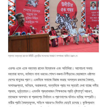
স্বাগত বক্তব্য রাখেন উদীচী কেন্দ্রীয় সংসদের সাধারণ সম্পাদক অমিত রঞ্জন দে
এরপর একে একে বক্তব্য রাখেন উদ্বোধক এবং অতিথিরা। আলোচনা সভায়
বক্তারা বলেন, বর্তমানে নানা ধরনের শোষণ-বঞ্চনা-নিপীড়নের বেড়াজালে ওষ্ঠাগত
দেশের মানুষের প্রাণ। একদিকে সমাজে বিরাজ করছে অসম্ভব রকমের বৈষম্য,
অসামঞ্জস্যতা, অনিয়ম, অরাজকতা, অন্যদিকে প্রায় সব স্তরেই দেখা যাচ্ছে দলীয়
প্রভাব, দুর্বৃত্তায়ন। এমনকি শ্রদ্ধাভাজন শিক্ষকদের প্রতি ধৃষ্টতাপূর্ণ আচরণ,
তাদেরকে অসম্মান বা প্রকাশ্যে নির্যাতন ও প্রাণনাশের ঘটনাও ঘটেছে সম্প্রতি।
নারীর প্রতি বৈষম্যমূলক, সহিংস আচরণও দিনদিন বেড়েই চলেছে। কৃষিপ্রধান