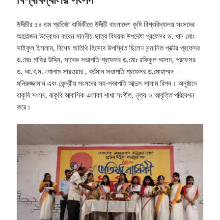
উদীচীর ৫৪ তম প্রতিষ্ঠা বার্ষিকীতে উদীচী বাংলাদেশ কৃষি বিশ্ববিদ্যালয় সংসদের
আয়োজন উদ্বোধন করেন মাননীয় ছাত্র বিষয়ক উপদেষ্টা প্রফেসর ড. খান মোঃ
সাইফুল ইসলাম, বিশেষ অতিথি হিসেবে উপস্থিত ছিলেন সন্মানিত প্রক্টর প্রফেসর
ড.মোঃ মাহির উদ্দিন, সাবেক সভাপতি প্রফেসর ড.মোঃ রফিকুল আলম, প্রফেসর
ড. আ.খ.ম. গোলাম সারওয়ার , বর্তমান সভাপতি প্রফেসর ড.মোহাম্মদ
মনিরুজ্জামান এবং কেন্দ্রীয় সংসদের সহ-সভাপতি আব্দুস সালাম রিপন। অনুষ্ঠানে
বাকৃবি সংসদ, বাকৃবি আবাসিক এলাকা শাখা সংগীত, নৃত্য ও আবৃত্তি পরিবেশন
করে।