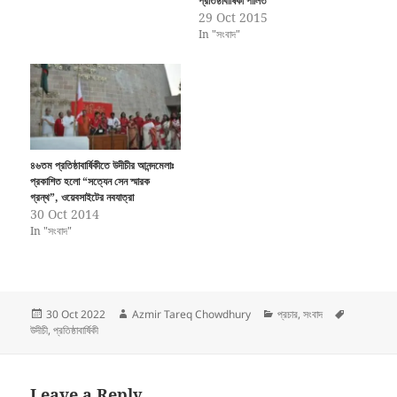
প্রতিষ্ঠাবার্ষিকী পালিত
29 Oct 2015
In "সংবাদ"
৪৬তম প্রতিষ্ঠাবার্ষিকীতে উদীচীর আনন্দমেলাঃ
প্রকাশিত হলো “সত্যেন সেন স্মারক
গ্রন্থ”, ওয়েবসাইটের নবযাত্রা
30 Oct 2014
In "সংবাদ"
Posted
Author
Categories
Tags
30 Oct 2022
Azmir Tareq Chowdhury
প্রচার
,
সংবাদ
on
উদীচী
,
প্রতিষ্ঠাবার্ষিকী
Leave a Reply