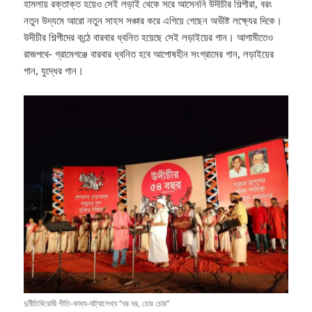
হামলায় রক্তাক্ত হয়েও সেই লড়াই থেকে সরে আসেননি উদীচীর শিল্পীরা, বরং
নতুন উদ্যমে আরো নতুন সাহস সঞ্চার করে এগিয়ে গেছেন অভীষ্ট লক্ষ্যের দিকে।
উদীচীর শিল্পীদের কন্ঠে বারবার ধ্বনিত হয়েছে সেই লড়াইয়ের গান। আগামীতেও
রাজপথে- গ্রামেগঞ্জে বারবার ধ্বনিত হবে আপোষহীন সংগ্রামের গান, লড়াইয়ের
গান, যুদ্ধের গান।
দুর্নীতিবিরোধী গীতি-কাব্য-নাট্যালেখ্য “ধর ধর, চোর চোর”