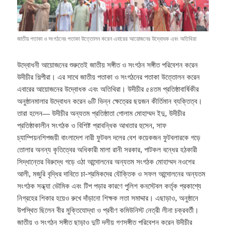
জাতীয় পতাকা ও সংগঠনের পতাকা উত্তোলন করেন এবারের আয়োজনের উদ্বোধক এবং অতিথিরা
উদ্বোধনী আয়োজনের শুরুতেই জাতীয় সঙ্গীত ও সংগঠন সঙ্গীত পরিবেশন করেন
উদীচীর শিল্পীরা। এর সাথে জাতীয় পতাকা ও সংগঠনের পতাকা উত্তোলন করেন
এবারের আয়োজনের উদ্বোধক এবং অতিথিরা। উদীচীর ৫৪তম প্রতিষ্ঠাবার্ষিকীর
অনুষ্ঠানমালার উদ্বোধন করেন ৬টি ভিন্ন ক্ষেত্রের ছয়জন কীর্তিমান ব্যক্তিত্ব।
তারা হলেন— উদীচীর অন্যতম প্রতিষ্ঠাতা গোলাম মোহাম্মদ ইদু, উদীচীর
প্রতিষ্ঠাকালীন সংগঠক ও বিশিষ্ট প্রাবন্ধিক আখতার হুসেন, সাফ
চ্যাম্পিয়নশিপজয়ী বাংলাদেশ নারী ফুটবল দলের বেশ কয়েকজন ফুটবলারকে গড়ে
তোলার অনন্য কৃতিত্বের অধিকারী মালা রানী সরকার, পাটকল বন্ধের হঠকারী
সিদ্ধান্তের বিরুদ্ধে গড়ে ওঠা আন্দোলনের অন্যতম সংগঠক মোহাম্মদ নওশের
আলী, মজুরি বৃদ্ধির দাবিতে চা-শ্রমিকদের যৌক্তিক ও সফল আন্দোলনের অন্যতম
সংগঠক সন্ধ্যা ভৌমিক এবং টিপ পড়ার কারণে পুলিশ কনস্টেবল কর্তৃক প্রকাশ্যে
নিগ্রহের শিকার হয়েও রুখে দাঁড়ানো শিক্ষক লতা সমাদ্দার। এছাড়াও, অনুষ্ঠানে
উপস্থিত ছিলেন বীর মুক্তিযোদ্ধা ও প্রবীণ কমিউনিস্ট নেত্রী লীনা চক্রবর্তী।
জাতীয় ও সংগঠন সঙ্গীত ছাড়াও দুটি দলীয় গণসঙ্গীত পরিবেশন করেন উদীচীর