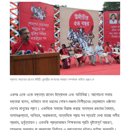
স্বাগত বক্তব্য রাখেন উদীচী কেন্দ্রীয় সংসদের সাধারণ সম্পাদক অমিত রঞ্জন দে
এরপর একে একে বক্তব্য রাখেন উদ্বোধক এবং অতিথিরা। আলোচনা সভায়
বক্তারা বলেন, বর্তমানে নানা ধরনের শোষণ-বঞ্চনা-নিপীড়নের বেড়াজালে ওষ্ঠাগত
দেশের মানুষের প্রাণ। একদিকে সমাজে বিরাজ করছে অসম্ভব রকমের বৈষম্য,
অসামঞ্জস্যতা, অনিয়ম, অরাজকতা, অন্যদিকে প্রায় সব স্তরেই দেখা যাচ্ছে দলীয়
প্রভাব, দুর্বৃত্তায়ন। এমনকি শ্রদ্ধাভাজন শিক্ষকদের প্রতি ধৃষ্টতাপূর্ণ আচরণ,
তাদেরকে অসম্মান বা প্রকাশ্যে নির্যাতন ও প্রাণনাশের ঘটনাও ঘটেছে সম্প্রতি।