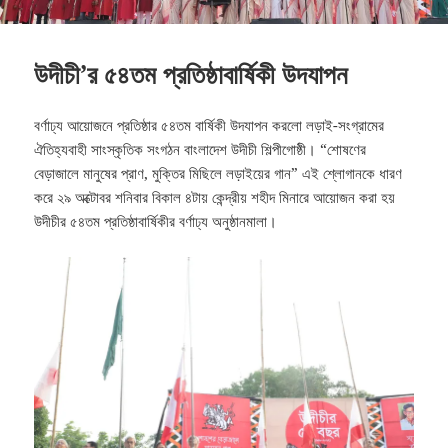
উদীচী’র ৫৪তম প্রতিষ্ঠাবার্ষিকী উদযাপন
বর্ণাঢ্য আয়োজনে প্রতিষ্ঠার ৫৪তম বার্ষিকী উদযাপন করলো লড়াই-সংগ্রামের
ঐতিহ্যবাহী সাংস্কৃতিক সংগঠন বাংলাদেশ উদীচী শিল্পীগোষ্ঠী। “শোষণের
বেড়াজালে মানুষের প্রাণ, মুক্তির মিছিলে লড়াইয়ের গান” এই শ্লোগানকে ধারণ
করে ২৯ অক্টোবর শনিবার বিকাল ৪টায় কেন্দ্রীয় শহীদ মিনারে আয়োজন করা হয়
উদীচীর ৫৪তম প্রতিষ্ঠাবার্ষিকীর বর্ণাঢ্য অনুষ্ঠানমালা।