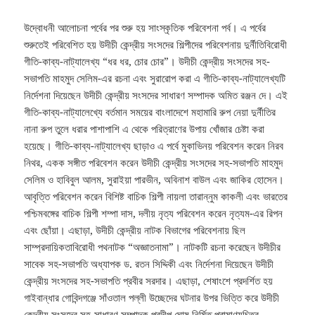
উদ্বোধনী আলোচনা পর্বের পর শুরু হয় সাংস্কৃতিক পরিবেশনা পর্ব। এ পর্বের
শুরুতেই পরিবেশিত হয় উদীচী কেন্দ্রীয় সংসদের শিল্পীদের পরিবেশনায় দুর্নীতিবিরোধী
গীতি-কাব্য-নাট্যালেখ্য “ধর ধর, চোর চোর”। উদীচী কেন্দ্রীয় সংসদের সহ-
সভাপতি মাহমুদ সেলিম-এর রচনা এবং সুরারোপ করা এ গীতি-কাব্য-নাট্যালেখ্যটি
নির্দেশনা দিয়েছেন উদীচী কেন্দ্রীয় সংসদের সাধারণ সম্পাদক অমিত রঞ্জন দে। এই
গীতি-কাব্য-নাট্যালেখ্যে বর্তমান সময়ের বাংলাদেশে মহামারি রুপ নেয়া দুর্নীতির
নানা রুপ তুলে ধরার পাশাপাশি এ থেকে পরিত্রাণের উপায় খোঁজার চেষ্টা করা
হয়েছে। গীতি-কাব্য-নাট্যালেখ্য ছাড়াও এ পর্বে মুকাভিনয় পরিবেশন করেন নিরব
নিথর, একক সঙ্গীত পরিবেশন করেন উদীচী কেন্দ্রীয় সংসদের সহ-সভাপতি মাহমুদ
সেলিম ও হাবিবুল আলম, সুরাইয়া পারভীন, অবিনাশ বাউল এবং জাকির হোসেন।
আবৃত্তি পরিবেশন করেন বিশিষ্ট বাচিক শিল্পী নায়লা তারান্নুম কাকলী এবং ভারতের
পশ্চিমবঙ্গের বাচিক শিল্পী শম্পা দাস, দলীয় নৃত্য পরিবেশন করেন নৃত্যম-এর রিপন
এবং ছোঁয়া। এছাড়া, উদীচী কেন্দ্রীয় নাটক বিভাগের পরিবেশনায় ছিল
সাম্প্রদায়িকতাবিরোধী পথনাটক “অজ্ঞাতনামা”। নাটকটি রচনা করেছেন উদীচীর
সাবেক সহ-সভাপতি অধ্যাপক ড. রতন সিদ্দিকী এবং নির্দেশনা দিয়েছেন উদীচী
কেন্দ্রীয় সংসদের সহ-সভাপতি প্রবীর সরদার। এছাড়া, শেষাংশে প্রদর্শিত হয়
গাইবান্ধার গোবিন্দগঞ্জে সাঁওতাল পল্লী উচ্ছেদের ঘটনার উপর ভিত্তি করে উদীচী
কেন্দ্রীয় সংসদের সহ-সাধারণ সম্পাদক প্রদীপ ঘোষ নির্মিত প্রামাণ্যচিত্র