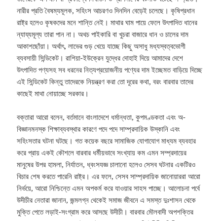
নারীর প্রতি বৈষম্যমূলক, সহিংস আচরণও দিনদিন বেড়েই চলেছে। কৃষিপ্রধান
রাষ্ট্র হলেও কৃষকদের মনে শান্তি নেই। মাথার ঘাম পায়ে ফেলে উৎপাদিত ধানের
ন্যায্যমূল্য তারা পান না। অথচ পাইকারি বা খুচরা বাজারে ধান ও চালের দাম
আকাশছোঁয়া। অর্থাৎ, লাভের গুড় খেয়ে যাচ্ছে কিছু অসাধু মধ্যস্বত্বভোগী
ব্যবসায়ী সিন্ডিকেট। রাশিয়া-ইউক্রেন যুদ্ধের দোহাই দিয়ে আমাদের দেশে
উৎপাদিত পণ্যসহ সব ধরনের নিত্যপ্রয়োজনীয় পণ্যের দাম ইচ্ছেমত বাড়িয়ে দিচ্ছে
এই সিন্ডিকেট কিন্তু তাদেরকে নিয়ন্ত্রণ করা তো দূরের কথা, বরং বারবার তাদের
কাছেই মাথা নোয়াচ্ছে সরকার।
বক্তারা আরো বলেন, বর্তমানে বাংলাদেশে ধর্মান্ধতা, কুপমণ্ডকতা এবং অ-
বিজ্ঞানমনস্ক শিক্ষাব্যবস্থার কারণে পদে পদে সাম্প্রদায়িক উস্কানি এবং
সহিংসতার ঘটনা ঘটছে। গত কয়েক বছরে সামাজিক যোগাযোগ মাধ্যম ব্যবহার
করে প্রায় একই কৌশলে বারবার ধর্মীয়ভাবে সংখ্যায় কম এমন সম্প্রদায়ের
মানুষের উপর হামলা, নির্যাতন, ধ্বংসযজ্ঞ চালানো হলেও সেসব ঘটনার একটিরও
বিচার শেষ করতে পারেনি রাষ্ট্র। এর ফলে, সেসব সাম্প্রদায়িক জানোয়াররা আরো
নির্ভয়ে, আরো নিশ্চিন্তে এমন অপকর্ম করে যাওয়ার সাহস পাচ্ছে। আলোচনা পর্বে
উদীচীর নেতারা জানান, জন্মলগ্ন থেকেই সমাজ জীবনে এ সমস্ত দুঃশাসন থেকে
মুক্তি পেতে লড়াই-সংগ্রাম করে আসছে উদীচী। বারবার মৌলবাদী অপশক্তির