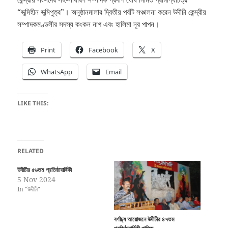
“ভূমিহীন ভূমিপুত্র”। অনুষ্ঠানমালার দ্বিতীয় পর্বটি সঞ্চালনা করেন উদীচী কেন্দ্রীয়
সম্পাদকমণ্ডলীর সদস্য কংকন নাগ এবং হালিমা নূর পাপন।
Print
Facebook
X
WhatsApp
Email
LIKE THIS:
RELATED
উদীচীর ৫৬তম প্রতিষ্ঠাবার্ষিকী
5 Nov 2024
In "উদীচী"
বর্ণাঢ্য আয়োজনে উদীচীর ৪৭তম