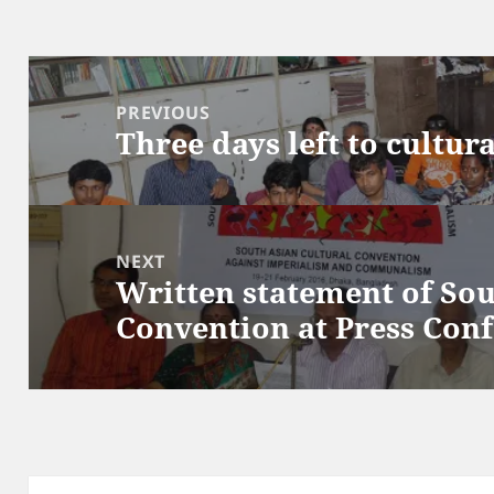
Post
navigation
PREVIOUS
Three days left to cultur
Previous
post:
NEXT
Written statement of Sou
Next
Convention at Press Con
post: