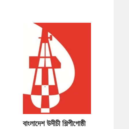
বাংলাদেশ উদীচী শিল্পীগোষ্ঠী