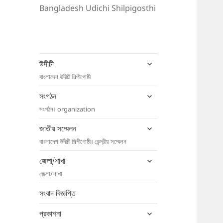
Bangladesh Udichi Shilpigosthi
expand
উদীচী
child
বাংলাদেশ উদীচী শিল্পীগোষ্ঠী
menu
expand
সংগঠন
child
সংগঠন। organization
menu
expand
জাতীয় সম্মেলন
child
বাংলাদেশ উদীচী শিল্পীগোষ্ঠী। কেন্দ্রীয় সম্মেলন
menu
expand
জেলা/শাখা
child
জেলা/শাখা
menu
সংবাদ বিজ্ঞপ্তি
expand
প্রকাশনা
child