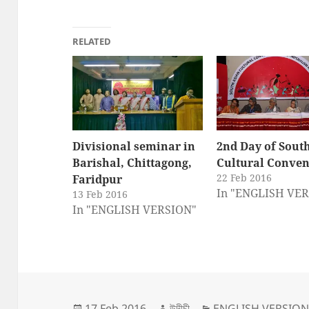
RELATED
Divisional seminar in
2nd Day of Sout
Barishal, Chittagong,
Cultural Conven
22 Feb 2016
Faridpur
In "ENGLISH VE
13 Feb 2016
In "ENGLISH VERSION"
Posted
Author
Categories
17 Feb 2016
উদীচী
ENGLISH VERSIO