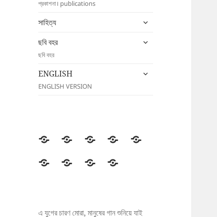
প্রকাশনা। publications
menu
expand
সাহিত্য
child
expand
menu
ছবি বহর
child
ছবি বহর
menu
expand
ENGLISH
child
ENGLISH VERSION
menu
উদীচী
সংগঠন
জাতীয়
জেলা/
সংবাদ
সম্মেলন
শাখা
বিজ্ঞপ্তি
প্রকাশনা
সাহিত্য
ছবি
ENGLISH
বহর
এ যুগের চারণ মোরা, মানুষের গান শুনিয়ে যাই