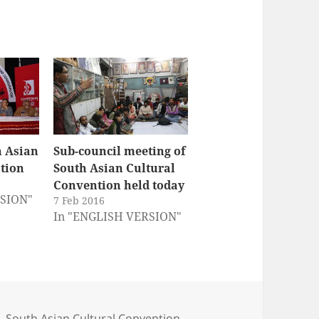
h Asian
Sub-council meeting of
tion
South Asian Cultural
Convention held today
RSION"
7 Feb 2016
In "ENGLISH VERSION"
N
,
South Asian Cultural Convention