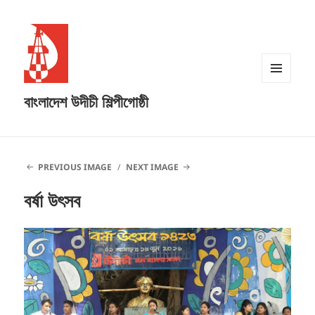
MENU
বাংলাদেশ উদীচী শিল্পীগোষ্ঠী
AND
WIDGETS
PREVIOUS IMAGE
NEXT IMAGE
বর্ষা উৎসব