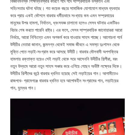
বিজ্ঞানমনস্ক শিক্ষাব্যবস্থার কারণে পদে পদে সাম্প্রদায়িক উস্কানি এবং
সহিংসতার ঘটনা ঘটছে। গত কয়েক বছরে সামাজিক যোগাযোগ মাধ্যম ব্যবহার
করে প্রায় একই কৌশলে বারবার ধর্মীয়ভাবে সংখ্যায় কম এমন সম্প্রদায়ের
মানুষের উপর হামলা, নির্যাতন, ধ্বংসযজ্ঞ চালানো হলেও সেসব ঘটনার একটিরও
বিচার শেষ করতে পারেনি রাষ্ট্র। এর ফলে, সেসব সাম্প্রদায়িক জানোয়াররা আরো
নির্ভয়ে, আরো নিশ্চিন্তে এমন অপকর্ম করে যাওয়ার সাহস পাচ্ছে। আলোচনা পর্বে
উদীচীর নেতারা জানান, জন্মলগ্ন থেকেই সমাজ জীবনে এ সমস্ত দুঃশাসন থেকে
মুক্তি পেতে লড়াই-সংগ্রাম করে আসছে উদীচী। বারবার মৌলবাদী অপশক্তির
হামলায় রক্তাক্ত হয়েও সেই লড়াই থেকে সরে আসেননি উদীচীর শিল্পীরা, বরং
নতুন উদ্যমে আরো নতুন সাহস সঞ্চার করে এগিয়ে গেছেন অভীষ্ট লক্ষ্যের দিকে।
উদীচীর শিল্পীদের কন্ঠে বারবার ধ্বনিত হয়েছে সেই লড়াইয়ের গান। আগামীতেও
রাজপথে- গ্রামেগঞ্জে বারবার ধ্বনিত হবে আপোষহীন সংগ্রামের গান, লড়াইয়ের
গান, যুদ্ধের গান।