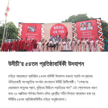
উদীচী’র ৫৪তম প্রতিষ্ঠাবার্ষিকী উদযাপন
বর্ণাঢ্য আয়োজনে প্রতিষ্ঠার ৫৪তম বার্ষিকী উদযাপন করলো লড়াই-সংগ্রামের
ঐতিহ্যবাহী সাংস্কৃতিক সংগঠন বাংলাদেশ উদীচী শিল্পীগোষ্ঠী। “শোষণের
বেড়াজালে মানুষের প্রাণ, মুক্তির মিছিলে লড়াইয়ের গান” এই শ্লোগানকে ধারণ
করে ২৯ অক্টোবর শনিবার বিকাল ৪টায় কেন্দ্রীয় শহীদ মিনারে আয়োজন করা হয়
উদীচীর ৫৪তম প্রতিষ্ঠাবার্ষিকীর বর্ণাঢ্য অনুষ্ঠানমালা।