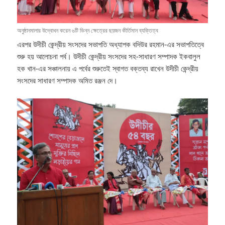
অনুষ্ঠানমালার উদ্বোধন করেন ৬টি ভিন্ন ক্ষেত্রের ছয়জন কীর্তিমান ব্যক্তিত্ব
এরপর উদীচী কেন্দ্রীয় সংসদের সভাপতি অধ্যাপক বদিউর রহমান-এর সভাপতিত্বে
শুরু হয় আলোচনা পর্ব। উদীচী কেন্দ্রীয় সংসদের সহ-সাধারণ সম্পাদক ইকবালুল
হক খান-এর সঞ্চালনায় এ পর্বের শুরুতেই স্বাগত বক্তব্য রাখেন উদীচী কেন্দ্রীয়
সংসদের সাধারণ সম্পাদক অমিত রঞ্জন দে।