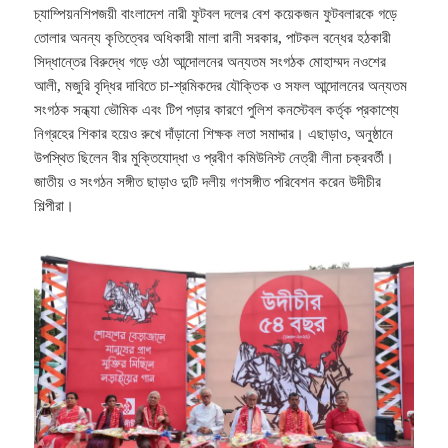
চ্যাম্পিয়নশিপজয়ী বাংলাদেশ নারী ফুটবল দলের বেশ কয়েকজন ফুটবলারকে গড়ে
তোলার অনন্য কৃতিত্বের অধিকারী মালা রানী সরকার, পাটকল বন্ধের হঠকারী
সিদ্ধান্তের বিরুদ্ধে গড়ে ওঠা আন্দোলনের অন্যতম সংগঠক মোহাম্মদ নওশের
আলী, মজুরি বৃদ্ধির দাবিতে চা-শ্রমিকদের যৌক্তিক ও সফল আন্দোলনের অন্যতম
সংগঠক সন্ধ্যা ভৌমিক এবং টিপ পড়ার কারণে পুলিশ কনস্টেবল কর্তৃক প্রকাশ্যে
নিগ্রহের শিকার হয়েও রুখে দাঁড়ানো শিক্ষক লতা সমাদ্দার। এছাড়াও, অনুষ্ঠানে
উপস্থিত ছিলেন বীর মুক্তিযোদ্ধা ও প্রবীণ কমিউনিস্ট নেত্রী লীনা চক্রবর্তী।
জাতীয় ও সংগঠন সঙ্গীত ছাড়াও দুটি দলীয় গণসঙ্গীত পরিবেশন করেন উদীচীর
শিল্পীরা।