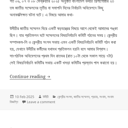
গত ০৬, ০৭ ও ০৮ ফেব্রুয়ারি ২০২৫ অনুষ্ঠিত বাংলাদেশ ‍উদীচী শিল্পীগোষ্ঠীর ২৩
তম জাতীয় সম্মেলনের তৃতীয় বা সমাপনি দিনের নির্বাচনি অধিবেশনে কিছু
অনাকাক্সিক্ষত ঘটনা ঘটে। এ বিষয়ে আমার কথা-
উদীচীর জাতীয় সম্মেলন ঘিরে একটি ষড়যন্ত্রের বিষয়ে আগে থেকেই আমাদের শঙ্কা
ছিল। যার প্রতিফলন ঘটে সম্মেলনের বিষয়নির্বাচনি কমিটি গঠনের সময়। কেন্দ্রীয়
সম্পাদকম-লি ও কেন্দ্রীয় সংসদ সভায় এমন একটি বিষয়নির্বাচনি কমিটি গঠন করা
হয়, যেখানে উদীচীর কর্মীদের যথাযথ প্রতিফলন হয়নি বলে আমার বিশ্বাস।
সাংগঠনিক অধিবেশনের প্রথম দিন রাতভর (রাত ১০টা থেকে সকাল সাড়ে ৭টা)
সেই বিষয়নির্বাচনি কমিটির সভায় একটি খসড়া কমিটির প্রস্তাব পাস করানো হয়।
উদীচী’র ২৩ তম জাতীয় সম্মেলনের বিষয়ে সভাপতি অধ্যাপক ব
Continue reading
Posted
Author
Categories
10 Feb 2025
উদীচী
কেন্দ্রীয় সংসদ
,
জাতীয় সম্মেলন
,
প্রচার
,
সংবাদ
,
সংবাদ
on
on উদীচী’র ২৩ তম জাতীয় সম্মেলনের বিষয়ে সভাপতি অধ্যাপক বদিউ
বিজ্ঞপ্তি
Leave a comment