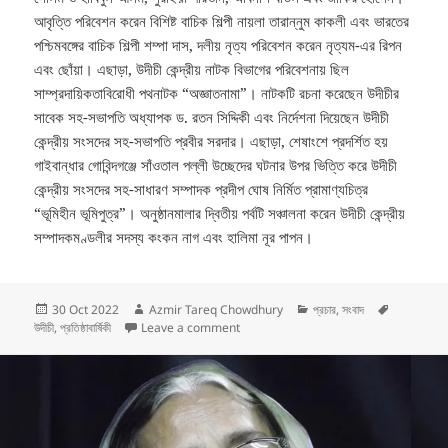
আবৃত্তি পরিবেশন করেন বিশিষ্ট বাচিক শিল্পী নায়লা তারান্নুম কাকলী এবং ভারতের
পশ্চিমবঙ্গের বাচিক শিল্পী শম্পা দাস, দলীয় নৃত্য পরিবেশন করেন নৃত্যম-এর রিপন
এবং ছোঁয়া। এছাড়া, উদীচী কেন্দ্রীয় নাটক বিভাগের পরিবেশনায় ছিল
সাম্প্রদায়িকতাবিরোধী পথনাটক “অজ্ঞাতনামা”। নাটকটি রচনা করেছেন উদীচীর
সাবেক সহ-সভাপতি অধ্যাপক ড. রতন সিদ্দিকী এবং নির্দেশনা দিয়েছেন উদীচী
কেন্দ্রীয় সংসদের সহ-সভাপতি প্রবীর সরদার। এছাড়া, শেষাংশে প্রদর্শিত হয়
গাইবান্ধার গোবিন্দগঞ্জে সাঁওতাল পল্লী উচ্ছেদের ঘটনার উপর ভিত্তি করে উদীচী
কেন্দ্রীয় সংসদের সহ-সাধারণ সম্পাদক প্রদীপ ঘোষ নির্মিত প্রামাণ্যচিত্র
“ভূমিহীন ভূমিপুত্র”। অনুষ্ঠানমালার দ্বিতীয় পর্বটি সঞ্চালনা করেন উদীচী কেন্দ্রীয়
সম্পাদকমণ্ডলীর সদস্য কংকন নাগ এবং হালিমা নূর পাপন।
Posted
Author
Categories
Tags
30 Oct 2022
Azmir Tareq Chowdhury
প্রচার
,
সংবাদ
on
on উদীচী’র ৫৪তম প্রতিষ্ঠাবার্ষিকী উদযাপন
উদীচী
,
প্রতিষ্ঠাবার্ষিকী
Leave a comment