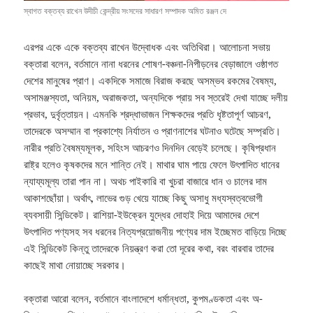
স্বাগত বক্তব্য রাখেন উদীচী কেন্দ্রীয় সংসদের সাধারণ সম্পাদক অমিত রঞ্জন দে
এরপর একে একে বক্তব্য রাখেন উদ্বোধক এবং অতিথিরা। আলোচনা সভায়
বক্তারা বলেন, বর্তমানে নানা ধরনের শোষণ-বঞ্চনা-নিপীড়নের বেড়াজালে ওষ্ঠাগত
দেশের মানুষের প্রাণ। একদিকে সমাজে বিরাজ করছে অসম্ভব রকমের বৈষম্য,
অসামঞ্জস্যতা, অনিয়ম, অরাজকতা, অন্যদিকে প্রায় সব স্তরেই দেখা যাচ্ছে দলীয়
প্রভাব, দুর্বৃত্তায়ন। এমনকি শ্রদ্ধাভাজন শিক্ষকদের প্রতি ধৃষ্টতাপূর্ণ আচরণ,
তাদেরকে অসম্মান বা প্রকাশ্যে নির্যাতন ও প্রাণনাশের ঘটনাও ঘটেছে সম্প্রতি।
নারীর প্রতি বৈষম্যমূলক, সহিংস আচরণও দিনদিন বেড়েই চলেছে। কৃষিপ্রধান
রাষ্ট্র হলেও কৃষকদের মনে শান্তি নেই। মাথার ঘাম পায়ে ফেলে উৎপাদিত ধানের
ন্যায্যমূল্য তারা পান না। অথচ পাইকারি বা খুচরা বাজারে ধান ও চালের দাম
আকাশছোঁয়া। অর্থাৎ, লাভের গুড় খেয়ে যাচ্ছে কিছু অসাধু মধ্যস্বত্বভোগী
ব্যবসায়ী সিন্ডিকেট। রাশিয়া-ইউক্রেন যুদ্ধের দোহাই দিয়ে আমাদের দেশে
উৎপাদিত পণ্যসহ সব ধরনের নিত্যপ্রয়োজনীয় পণ্যের দাম ইচ্ছেমত বাড়িয়ে দিচ্ছে
এই সিন্ডিকেট কিন্তু তাদেরকে নিয়ন্ত্রণ করা তো দূরের কথা, বরং বারবার তাদের
কাছেই মাথা নোয়াচ্ছে সরকার।
বক্তারা আরো বলেন, বর্তমানে বাংলাদেশে ধর্মান্ধতা, কুপমণ্ডকতা এবং অ-