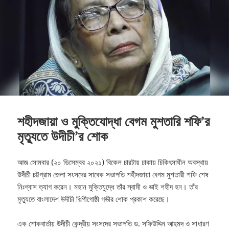
শহীদজায়া ও মুক্তিযোদ্ধা বেগম মুশতারি শফি’র
মৃত্যুতে উদীচী’র শোক
আজ সোমবার (২০ ডিসেম্বর ২০২১) বিকেল চারটায় ঢাকায় চিকিৎসাধীন অবস্থায়
উদীচী চট্টগ্রাম জেলা সংসদের সাবেক সভাপতি শহীদজায়া বেগম মুশতারী শফি শেষ
নিঃশ্বাস ত্যাগ করেন। মহান মুক্তিযুদ্ধে তাঁর স্বামী ও ভাই শহীদ হন। তাঁর
মৃত্যুতে বাংলাদেশ উদীচী শিল্পীগোষ্ঠী গভীর শোক প্রকাশ করেছে।
এক শোকবার্তায় উদীচী কেন্দ্রীয় সংসদের সভাপতি ড. সফিউদ্দিন আহমদ ও সাধারণ