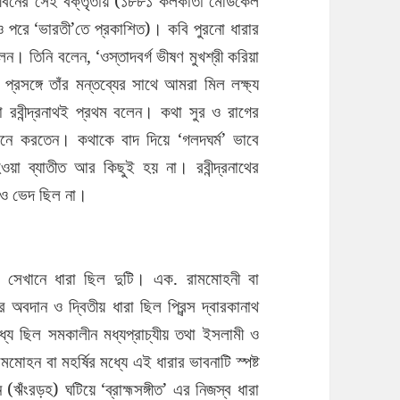
ম জীবনের সেই বক্তৃতায় (১৮৮১ কলকাতা মেডিকেল
ও পরে ‘ভারতী’তে প্রকাশিত)। কবি পুরনো ধারার
ন। তিনি বলেন, ‘ওস্তাদবর্গ ভীষণ মুখশ্রী করিয়া
প্রসঙ্গে তাঁর মন্তব্যের সাথে আমরা মিল লক্ষ্য
া রবীন্দ্রনাথই প্রথম বলেন। কথা সুর ও রাগের
মনে করতেন। কথাকে বাদ দিয়ে ‘গলদঘর্ম’ ভাবে
ওয়া ব্যাতীত আর কিছুই হয় না। রবীন্দ্রনাথের
নও ভেদ ছিল না।
িল সেখানে ধারা ছিল দুটি। এক. রামমোহনী বা
্ষির অবদান ও দ্বিতীয় ধারা ছিল প্রিন্স দ্বারকানাথ
মধ্যে ছিল সমকালীন মধ্যপ্রাচ্যীয় তথা ইসলামী ও
োহন বা মহর্ষির মধ্যে এই ধারার ভাবনাটি স্পষ্ট
ঋঁংরড়হ) ঘটিয়ে ‘ব্রাহ্মসঙ্গীত’ এর নিজস্ব ধারা