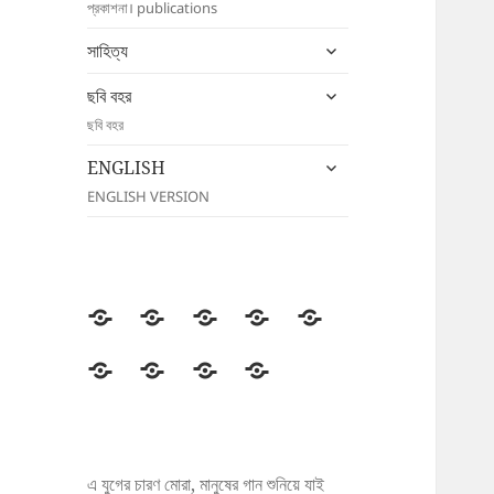
প্রকাশনা। publications
menu
expand
সাহিত্য
child
expand
menu
ছবি বহর
child
ছবি বহর
menu
expand
ENGLISH
child
ENGLISH VERSION
menu
উদীচী
সংগঠন
জাতীয়
জেলা/
সংবাদ
সম্মেলন
শাখা
বিজ্ঞপ্তি
প্রকাশনা
সাহিত্য
ছবি
ENGLISH
বহর
এ যুগের চারণ মোরা, মানুষের গান শুনিয়ে যাই