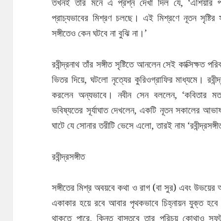
তখনই তাঁর মনে এ প্রশ্ন দেখা দিল যে, ‘এশিয়ার প
প্রাচ্যভাবের মিশ্রণ চলছে। এই মিশ্রণে নূতন সৃষ্টি
সঙ্গীতেও কেন ঘটবে না বুঝি না।’
রবীন্দ্রনাথ তাঁর সঙ্গীত সৃষ্টিতে আনলেন সেই কাক্সিক্ষত
ভিতর দিয়ে, ঘটলো নৃত্যের কুরিওগ্রাফির মাধ্যমে। রবীন্দ
করলেন অন্যভাবে। নবীন সেন বললেন, ‘কবিতার মত
ভবিষ্যতের সূর্যাঘাত দেখলেন, একটি নূতন সকালের আভাষ
ঘাটে যে সোনার তরীটি ভেসে এলো, তারই নাম ‘রবীন্দ্রসঙ্গ
রবীন্দ্রসঙ্গীত
সঙ্গীতের মিশ্র অবয়বে কথা ও রাগ (বা সুর) এবং উভয়ের অন
একাকার হয়ে রবে আবার পৃথকভাবে চিহ্নায়ন যুক্ত হবে
থাকতে পারে, কিন্তু বাস্তবে তার পরিচয় কোথাও স্ফুট