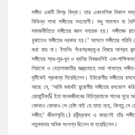
সঙ্গীত একটি মিশ্র বিদ্যা। তার একদেশিক বিকাশ সম্
বিভিন্ন শাখা সঙ্গীতের সহযোগী। শুধু সামগান বা বৈ
সমাজনীতিতে সঙ্গীতের জ্ঞান সহায়ক হয়। সঙ্গীতজ্ঞ রাজ
বুঝাতেও সঙ্গীতের দরকার হয়।’ আসলে সঙ্গীতের পরিধি য
করা যায় না। ইদানিং গঁংরপড়ষড়মু-র বিষয়ে আগ্রহ জন্মালেও
সঙ্গীতের স্বর-সুর-ধুন ও ধ্বনির বিষয়গুলিই এক-পাক্ষিকভা
পিয়ানো ও বেহালাজাতীয় যন্ত্রমোহে তথা পাশ্চাত্য সঙ্গ
দৃষ্টিকেই প্রাধান্য দিয়েছিলেন। ইউরোপীয় সঙ্গীতের রসভোগ 
আছে যে, ‘আমি যথার্থই য়ুরোপীয় সঙ্গীতের রসভোগ করি
রোমান্টিকÑ ইহা মানবজীবনের বিচিত্রতাকে গানের সুরে 
কোথাও কোথাও সে চেষ্টা নাই যে তাহা নহে, কিন্তু সে 
সঙ্গীত;’ জীবনস্মৃতি।) রবীন্দ্রনাথ এ কারণেই তাঁর সঙ্গীত
নতুনদাদার অধিক সংলগ্ন ছিলেন বা হয়েছিলেন।