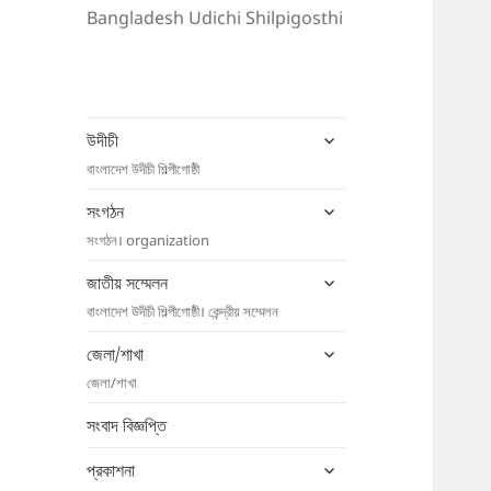
Bangladesh Udichi Shilpigosthi
expand
উদীচী
child
বাংলাদেশ উদীচী শিল্পীগোষ্ঠী
menu
expand
সংগঠন
child
সংগঠন। organization
menu
expand
জাতীয় সম্মেলন
child
বাংলাদেশ উদীচী শিল্পীগোষ্ঠী। কেন্দ্রীয় সম্মেলন
menu
expand
জেলা/শাখা
child
জেলা/শাখা
menu
সংবাদ বিজ্ঞপ্তি
expand
প্রকাশনা
child