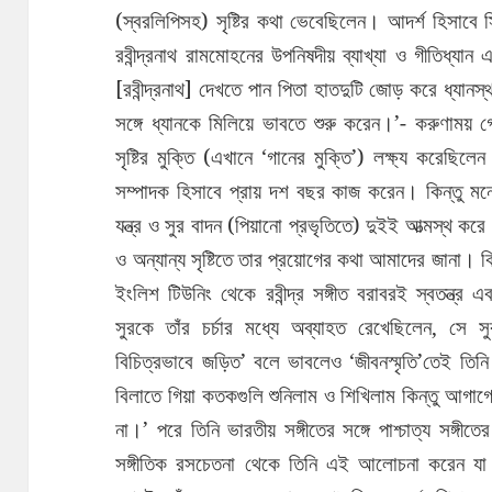
(স্বরলিপিসহ) সৃষ্টির কথা ভেবেছিলেন। আদর্শ হিসাবে 
রবীন্দ্রনাথ রামমোহনের উপনিষদীয় ব্যাখ্যা ও গীতিধ্যা
[রবীন্দ্রনাথ] দেখতে পান পিতা হাতদুটি জোড় করে ধ্যানস্
সঙ্গে ধ্যানকে মিলিয়ে ভাবতে শুরু করেন।’- করুণাময় 
সৃষ্টির মুক্তি (এখানে ‘গানের মুক্তি’) লক্ষ্য করেছিলে
সম্পাদক হিসাবে প্রায় দশ বছর কাজ করেন। কিন্তু মন
যন্ত্র ও সুর বাদন (পিয়ানো প্রভৃতিতে) দুইই আত্মস্থ করে
ও অন্যান্য সৃষ্টিতে তার প্রয়োগের কথা আমাদের জানা। কিন্
ইংলিশ টিউনিং থেকে রবীন্দ্র সঙ্গীত বরাবরই স্বতন্ত্র এ
সুরকে তাঁর চর্চার মধ্যে অব্যাহত রেখেছিলেন, সে সুর
বিচিত্রভাবে জড়িত’ বলে ভাবলেও ‘জীবনস্মৃতি’তেই 
বিলাতে গিয়া কতকগুলি শুনিলাম ও শিখিলাম কিন্তু আগাগোড়
না।’ পরে তিনি ভারতীয় সঙ্গীতের সঙ্গে পাশ্চাত্য সঙ
সঙ্গীতিক রসচেতনা থেকে তিনি এই আলোচনা করেন যা