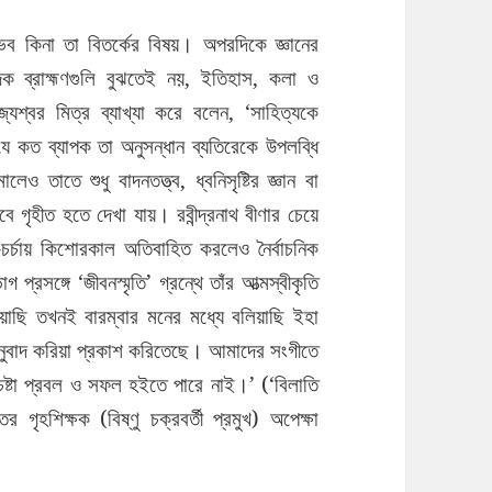
ভব কিনা তা বিতর্কের বিষয়। অপরদিকে জ্ঞানের
দিক ব্রাহ্মণগুলি বুঝতেই নয়, ইতিহাস, কলা ও
্যেশ্বর মিত্র ব্যাখ্যা করে বলেন, ‘সাহিত্যকে
ে কত ব্যাপক তা অনুসন্ধান ব্যতিরেকে উপলব্ধি
 তাতে শুধু বাদনতত্ত্ব, ধ্বনিসৃষ্টির জ্ঞান বা
বে গৃহীত হতে দেখা যায়। রবীন্দ্রনাথ বীণার চেয়ে
ীত-চর্চায় কিশোরকাল অতিবাহিত করলেও নৈর্বাচনিক
প্রসঙ্গে ‘জীবনস্মৃতি’ গ্রন্থে তাঁর আত্মস্বীকৃতি
য়াছি তখনই বারম্বার মনের মধ্যে বলিয়াছি ইহা
অনুবাদ করিয়া প্রকাশ করিতেছে। আমাদের সংগীতে
চেষ্টা প্রবল ও সফল হইতে পারে নাই।’ (‘বিলাতি
ের গৃহশিক্ষক (বিষ্ণু চক্রবর্তী প্রমুখ) অপেক্ষা