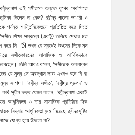
ন্দ্রনাথ এই সঙ্গীতকে অন্তত যুগের প্রেক্ষিতে
মিকা নিলেন না কেন? রবীন্দ্র-গানের ভা-ারী ও
কে পর্যন্ত শান্তিনিকেতনে প্রতিষ্ঠিত করে দিতে
ঙ্গীত শিক্ষা সম্বন্ধে (একটু) তলিয়ে দেখার মত
রবেশ করে নি।’Ñ তখন যে স্বতঃই উৎসের দিকে মন
মিত্র সঙ্গীতকারদের সামাজিক ও আর্থিকভাবে
ে ভেবেছেন। তিনি আরও বলেন, ‘সঙ্গীতকে অবলম্বন
গীতের যে মূল্য সে অবস্থান লাভ এখনও ঘটে নি বা
ম্পদ। ‘রবীন্দ্র সঙ্গীত’, ‘রবীন্দ্র ধ্রুপদ’ ও
নি? কবি সুধীন দত্ত যেমন বলেন, ‘রবীন্দ্রনাথ একাই
ের আধুনিকতা ও তার সামাজিক প্রতিষ্ঠার দিক
 বিদ্যায় আধুনিকতা জন্ম নিয়েছে রবীন্দ্রসৃষ্টির
ন লাভে যোগ্য হয়ে উঠলো না?