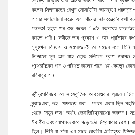
স্বতন্ত্র চিন্তার কথা আমরা জানতে পারি। তাঁর প্রথ
কলেজ মিলনায়তনে বেথুন সোসাইটির আমন্ত্রণে প্রদত্ত 
গানের সমালোচনা করেন এবং গানের ‘ভাবতন্ত্রে’র কথা বলে
গলদঘর্ম হইয়া গান শুরু করেন।’ এই বক্তব্যে যদুভট্টের 
করতে পারি। সঙ্গীতে ভাব প্রকাশ ও ভাব প্রতিষ্ঠার কথ
সুশৃঙ্খল বিন্যাস ও সমপাতনেই তা সম্ভব বলে তিনি 
নিংড়ানো সুর আর যাই হোক সঙ্গীতের প্রাণ ওষ্ঠাগত হ
প্রথমদিকের গান ও পরিণত কালের গানে এই ক্ষেত্রে কো
রবিবাবুর গান
রবীন্দ্রপরিবারে যে সাংস্কৃতিক আবহাওয়ার প্রচলন ছ
ব্র্রাহ্মধারা, দুই. পাশ্চাত্য ধারা। প্রথম ধারায় ছিল মহর
থেকে ‘নতুন দাদা’ অর্থাৎ জ্যোতিরিন্দ্রনাথের অবদান। 
ঈরাণীয় এবং মোগলদরবারে গড়ে ওঠা মিশ্রধারার রেশ। রামম
ছিল। তিনি বা তাঁরা এর সাথে ভারতীয় ঐতিহ্যের ফিউশন (