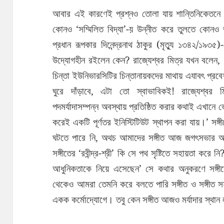
আবার এই কারণেই প্রশ্নও তোলা যায় শান্তিনিকেতনে রবী
কোনও ‘সম্মিলিত বিদ্যা’-য় উন্নীত করে তুলতে কোনও ভূ
প্রধান রূপকার দিনেন্দ্রনাথ ঠাকুর (মৃত্যু ১৩৪২/১৯৩৫)-
উদ্যোগহীন রইলেন কেন? রাজ্যেশ্বর মিত্র যখন বলেন, ‘স
চিন্তা ইউনিভারসিটির চিন্তানায়কদের মাথায় এযাবৎ প্
ঘুরে দাঁড়াবে, এটা তো স্বাভাবিকই! রাজ্যেশ্বর 
পদমর্যাদাসম্পন্ন অবস্থায় প্রতিষ্ঠিত করার কথাই এখান
করেই একটি পূর্ণতর ইনিস্টিটিউট স্থাপন করা যায়।’ সঙ্
ঘটতে পারে নি, অথচ আমাদের সঙ্গীত আজ জগৎসভার অমূল্য স
সঙ্গীতের ‘রবীন্দ্র-শ্রী’ কি সে পথ সৃষ্টিতে সহায়তা করে 
আধুনিকতাকে নিয়ে এসেছেন’ সে কথার অনুকরণে সঙ্গীত
থেকেও আমরা তেমনি করে বলতে পারি সঙ্গীত ও সঙ্গীত সহায়ক
একক কর্মোদ্যোগে। তবু কেন সঙ্গীত আজও মর্যাদার স্থা