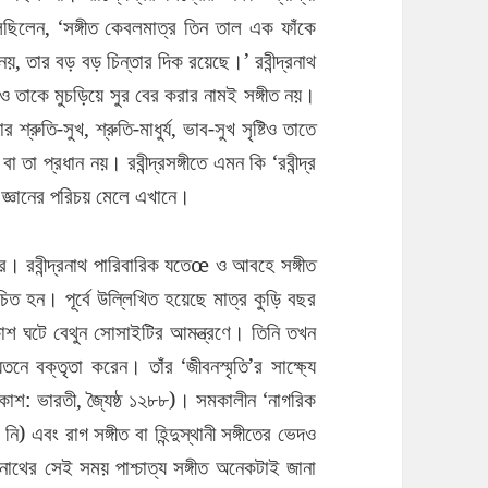
বলেছিলেন, ‘সঙ্গীত কেবলমাত্র তিন তাল এক ফাঁকে
, তার বড় বড় চিন্তার দিক রয়েছে।’ রবীন্দ্রনাথ
া ও তাকে মুচড়িয়ে সুর বের করার নামই সঙ্গীত নয়।
্রুতি-সুখ, শ্রুতি-মাধুর্য, ভাব-সুখ সৃষ্টিও তাতে
া তা প্রধান নয়। রবীন্দ্রসঙ্গীতে এমন কি ‘রবীন্দ্র
ীত জ্ঞানের পরিচয় মেলে এখানে।
মাত্র। রবীন্দ্রনাথ পারিবারিক যতেœ ও আবহে সঙ্গীত
চিত হন। পূর্বে উল্লিখিত হয়েছে মাত্র কুড়ি বছর
্রকাশ ঘটে বেথুন সোসাইটির আমন্ত্রণে। তিনি তখন
 বক্তৃতা করেন। তাঁর ‘জীবনস্মৃতি’র সাক্ষ্যে
রকাশ: ভারতী, জ্যৈষ্ঠ ১২৮৮)। সমকালীন ‘নাগরিক
নি) এবং রাগ সঙ্গীত বা হিন্দুস্থানী সঙ্গীতের ভেদও
দ্রনাথের সেই সময় পাশ্চাত্য সঙ্গীত অনেকটাই জানা