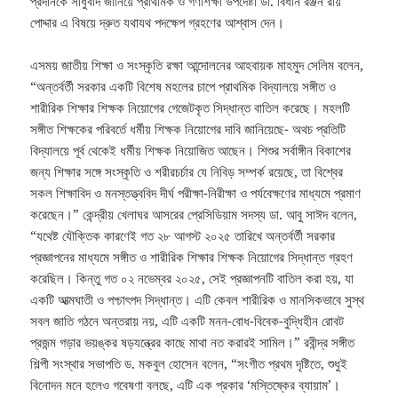
প্রদানকে সাধুবাদ জানিয়ে প্রাথমিক ও গণশিক্ষা উপদেষ্টা ডা. বিধান রঞ্জন রায়
পোদ্দার এ বিষয়ে দ্রুত যথাযথ পদক্ষেপ গ্রহণের আশ্বাস দেন।
এসময় জাতীয় শিক্ষা ও সংস্কৃতি রক্ষা আন্দোলনের আহবায়ক মাহমুদ সেলিম বলেন,
“অন্তর্বর্তী সরকার একটি বিশেষ মহলের চাপে প্রাথমিক বিদ্যালয়ে সঙ্গীত ও
শারীরিক শিক্ষার শিক্ষক নিয়োগের গেজেটকৃত সিদ্ধান্ত বাতিল করেছে। মহলটি
সঙ্গীত শিক্ষকের পরিবর্তে ধর্মীয় শিক্ষক নিয়োগের দাবি জানিয়েছে- অথচ প্রতিটি
বিদ্যালয়ে পূর্ব থেকেই ধর্মীয় শিক্ষক নিয়োজিত আছেন। শিশুর সর্বাঙ্গীন বিকাশের
জন্য শিক্ষার সঙ্গে সংস্কৃতি ও শরীরচর্চার যে নিবিড় সম্পর্ক রয়েছে, তা বিশ্বের
সকল শিক্ষাবিদ ও মনস্তত্ত্ববিদ দীর্ঘ পরীক্ষা-নিরীক্ষা ও পর্যবেক্ষণের মাধ্যমে প্রমাণ
করেছেন।” কেন্দ্রীয় খেলাঘর আসরের প্রেসিডিয়াম সদস্য ডা. আবু সাঈদ বলেন,
“যথেষ্ট যৌক্তিক কারণেই গত ২৮ আগস্ট ২০২৫ তারিখে অন্তর্বর্তী সরকার
প্রজ্ঞাপনের মাধ্যমে সঙ্গীত ও শারীরিক শিক্ষার শিক্ষক নিয়োগের সিদ্ধান্ত গ্রহণ
করেছিল। কিন্তু গত ০২ নভেম্বর ২০২৫, সেই প্রজ্ঞাপনটি বাতিল করা হয়, যা
একটি আত্মঘাতী ও পশ্চাৎপদ সিদ্ধান্ত। এটি কেবল শারীরিক ও মানসিকভাবে সুস্থ
সবল জাতি গঠনে অন্তরায় নয়, এটি একটি মনন-বোধ-বিবেক-বুদ্ধিহীন রোবট
প্রজন্ম গড়ার ভয়ঙ্কর ষড়যন্ত্রের কাছে মাথা নত করারই সামিল।” রবীন্দ্র সঙ্গীত
শিল্পী সংস্থার সভাপতি ড. মকবুল হোসেন বলেন, “সংগীত প্রথম দৃষ্টিতে, শুধুই
বিনোদন মনে হলেও গবেষণা বলছে, এটি এক প্রকার ‘মস্তিষ্কের ব্যায়াম’।