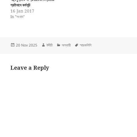
প্রতিবাদে কর্মসূচি
16 Jan 2017
In "সংবাদ"
Posted
Author
Categories
Tags
20 Nov 2025
উদীচী
অস্থায়ী
স্মারকলিপি
on
Leave a Reply