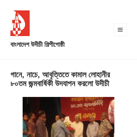
MENU
বাংলাদেশ উদীচী শিল্পীগোষ্ঠী
AND
WIDGETS
গানে, নাচে, আবৃত্তিতে কামাল লোহানীর
৮০তম জন্মবার্ষিকী উদযাপন করলো উদীচী