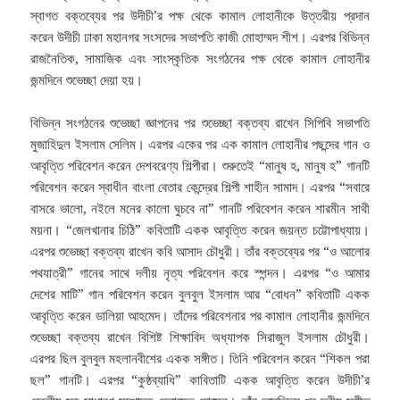
স্বাগত বক্তব্যের পর উদীচী’র পক্ষ থেকে কামাল লোহানীকে উত্তরীয় প্রদান
করেন উদীচী ঢাকা মহানগর সংসদের সভাপতি কাজী মোহাম্মদ শীশ। এরপর বিভিন্ন
রাজনৈতিক, সামাজিক এবং সাংস্কৃতিক সংগঠনের পক্ষ থেকে কামাল লোহানীর
জন্মদিনে শুভেচ্ছা দেয়া হয়।
বিভিন্ন সংগঠনের শুভেচ্ছা জ্ঞাপনের পর শুভেচ্ছা বক্তব্য রাখেন সিপিবি সভাপতি
মুজাহিদুল ইসলাম সেলিম। এরপর একের পর এক কামাল লোহানীর পছন্দের গান ও
আবৃত্তি পরিবেশন করেন দেশবরেণ্য শিল্পীরা। শুরুতেই “মানুষ হ, মানুষ হ” গানটি
পরিবেশন করেন স্বাধীন বাংলা বেতার কেন্দ্রের শিল্পী শাহীন সামাদ। এরপর “সবারে
বাসরে ভালো, নইলে মনের কালো ঘুচবে না” গানটি পরিবেশন করেন শারমীন সাথী
ময়না। “জেলখানার চিঠি” কবিতাটি একক আবৃত্তি করেন জয়ন্ত চট্টোপাধ্যায়।
এরপর শুভেচ্ছা বক্তব্য রাখেন কবি আসাদ চৌধুরী। তাঁর বক্তব্যের পর “ও আলোর
পথযাত্রী” গানের সাথে দলীয় নৃত্য পরিবেশন করে স্পন্দন। এরপর “ও আমার
দেশের মাটি” গান পরিবেশন করেন বুলবুল ইসলাম আর “বোধন” কবিতাটি একক
আবৃত্তি করেন ডালিয়া আহমেদ। তাঁদের পরিবেশনার পর কামাল লোহানীর জন্মদিনে
শুভেচ্ছা বক্তব্য রাখেন বিশিষ্ট শিক্ষাবিদ অধ্যাপক সিরাজুল ইসলাম চৌধুরী।
এরপর ছিল বুলবুল মহলানবীশের একক সঙ্গীত। তিনি পরিবেশন করেন “শিকল পরা
ছল” গানটি। এরপর “কুষ্ঠব্যাধি” কাবিতাটি একক আবৃত্তি করেন উদীচী’র