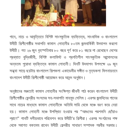
গানে, নাচে ও আবৃত্তিতে বিশিষ্ট সাংস্কৃতিক ব্যক্তিত্ব, সাংবাদিক ও বাংলাদেশ
উদীচী শিল্পীগোষ্ঠীর সভাপতি কামাল লোহানীর ৮০তম জন্মবার্ষিকী উদযাপন করলো
উদীচী। গত ২৬ জুন বৃহস্পতিবার ৮০ বছর পূর্ণ করে ৮১ বছরে পা রেখেছেন দেশের
প্রখ্যাত বুদ্ধিজীবী, বিশিষ্ট কলামিস্ট ও প্রগতিশীল সাংস্কৃতিক আন্দোলনের
অন্যতম পুরোধা ব্যক্তিত্ব কামাল লোহানী।
দিনটি উদযাপন উপলক্ষে ২৬ জুন
সন্ধ্যা সাড়ে ছয়টায় বাংলাদেশ শিল্পকলা একাডেমীর সঙ্গীত ও নৃত্যকলা মিলনায়তনে
বাংলাদেশ উদীচী শিল্পীগোষ্ঠী আয়োজন করে আনন্দ অনুষ্ঠান।
অনুষ্ঠানের শুরুতেই কামাল লোহানীর সংক্ষিপ্ত জীবনী পাঠ করেন বাংলাদেশ উদীচী
শিল্পীগোষ্ঠীর কেন্দ্রীয় সংসদের সহ-সভাপতি মাহমুদ সেলিম। এরপর জন্মদিনের গানের
সাথে নাচের মাধ্যমে কামাল লোহানীকে অতিথি সারি থেকে মঞ্চে বরণ করে নেয়া
হয়। কামাল লোহানী মঞ্চে উপস্থিত হওয়ার পর “আগুনের পরশমনি ছোঁয়াও
প্রাণে” গানটি দলীয়ভাবে পরিবেশন করে উদীচী’র শিল্পীরা। এরপর সংগঠনের পক্ষ
থেকে স্বাগত বক্তব্য রাখেন উদীচী কেন্দ্রীয় সাধারণ সম্পাদক প্রবীর সরদার।