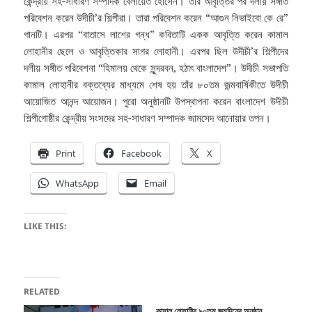
কেন্দ্রীয় সহ-সাধারণ সম্পাদক বেলায়েত হোসেন। তাঁর আবৃত্তির পর দলীয় সঙ্গীত
পরিবেশন করেন উদীচী’র শিল্পীরা। তারা পরিবেশন করেন “আগুন নিভাইবো কে রে”
গানটি। এরপর “বাতাসে লাশের গন্ধ” কবিতাটি একক আবৃত্তি করেন কামাল
লোহানীর ছেলে ও আবৃত্তিকার সাগর লোহানী। এরপর ছিল উদীচী’র শিল্পীদের
দলীয় সঙ্গীত পরিবেশনা “হিমালয় থেকে সুন্দরবন, হঠাৎ বাংলাদেশ”। উদীচী সভাপতি
কামাল লোহানীর বক্তব্যের মাধ্যমে শেষ হয় তাঁর ৮০তম জন্মবার্ষিকীতে উদীচী
আয়োজিত আনন্দ আয়োজন। পুরো অনুষ্ঠানটি উপস্থাপনা করেন বাংলাদেশ উদীচী
শিল্পীগোষ্ঠীর কেন্দ্রীয় সংসদের সহ-সাধারণ সম্পাদক জামসেদ আনোয়ার তপন।
Print
Facebook
X
WhatsApp
Email
LIKE THIS:
RELATED
কামাল লোহানীর ৯০তম জন্মদিনের অনুষ্ঠান