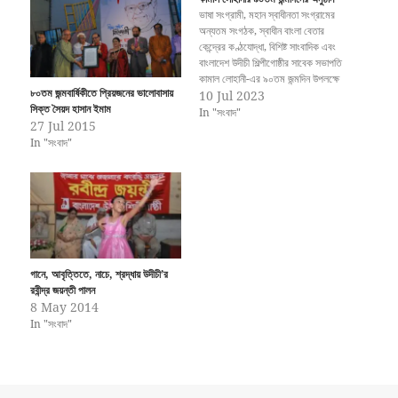
ভাষা সংগ্রামী, মহান স্বাধীনতা সংগ্রামের
অন্যতম সংগঠক, স্বাধীন বাংলা বেতার
কেন্দ্রের কণ্ঠযোদ্ধা, বিশিষ্ট সাংবাদিক এবং
বাংলাদেশ উদীচী শিল্পীগোষ্ঠীর সাবেক সভাপতি
কামাল লোহানী-এর ৯০তম জন্মদিন উপলক্ষে
৮০তম জন্মবার্ষিকীতে প্রিয়জনের ভালোবাসায়
২৬ জুন সোমবার, বিকাল সাড়ে ৫টায় বাংলাদেশ
10 Jul 2023
সিক্ত সৈয়দ হাসান ইমাম
শিল্পকলা একাডেমীর সঙ্গীত, আবৃত্তি ও
In "সংবাদ"
27 Jul 2015
নৃত্যকলা মিলনায়তন কেন্দ্রে উদীচী আয়োজন
In "সংবাদ"
করে কামাল লোহানী-এর ৯০তম জন্মদিন
উদযাপন অনুষ্ঠান।
গানে, আবৃত্তিতে, নাচে, শ্রদ্ধায় উদীচী’র
রবীন্দ্র জয়ন্তী পালন
8 May 2014
In "সংবাদ"