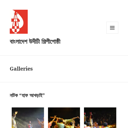
MENU
বাংলাদেশ উদীচী শিল্পীগোষ্ঠী
AND
WIDGETS
Galleries
নাটক “হাফ আখড়াই”