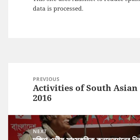
data is processed.
Post
navigation
PREVIOUS
Activities of South Asia
Previous
2016
post:
NEXT
দক্ষিণ এশীয় সাংস্কৃতিক কনভেনশনের দ্ব
Next