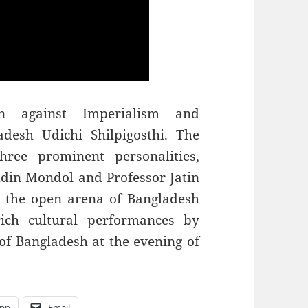
on against Imperialism and
esh Udichi Shilpigosthi. The
ree prominent personalities,
in Mondol and Professor Jatin
t the open arena of Bangladesh
ich cultural performances by
 of Bangladesh at the evening of
pp
Email