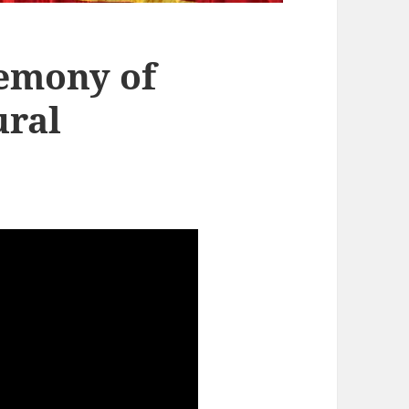
remony of
ural