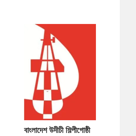
বাংলাদেশ উদীচী শিল্পীগোষ্ঠী