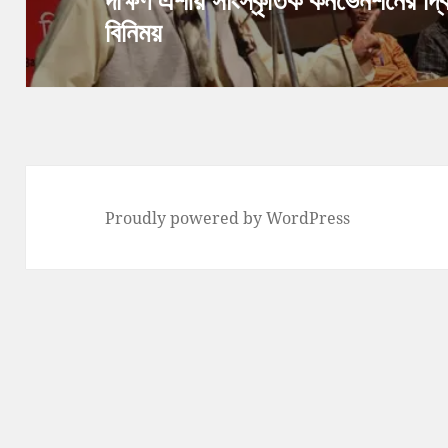
বিনিময়
post:
Proudly powered by WordPress