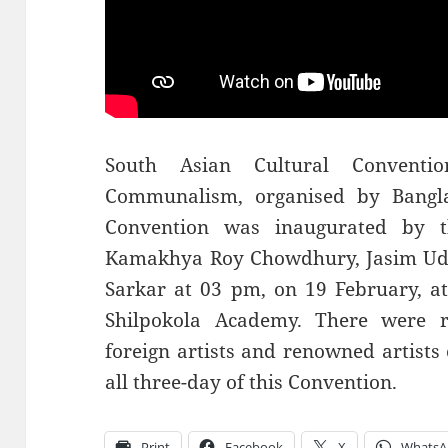
South Asian Cultural Conventi
Communalism, organised by Banglad
Convention was inaugurated by th
Kamakhya Roy Chowdhury, Jasim Udd
Sarkar at 03 pm, on 19 February, a
Shilpokola Academy. There were r
foreign artists and renowned artists
all three-day of this Convention.
Print
Facebook
X
WhatsA