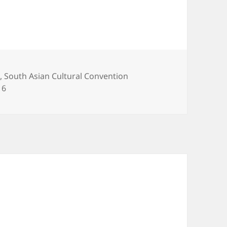
at the open arena of
Bangladesh Shilpokola
Academy from 19 to 21
February. Artwork can
be any type and size.
Please submit your
N
,
South Asian Cultural Convention
artwork…
16