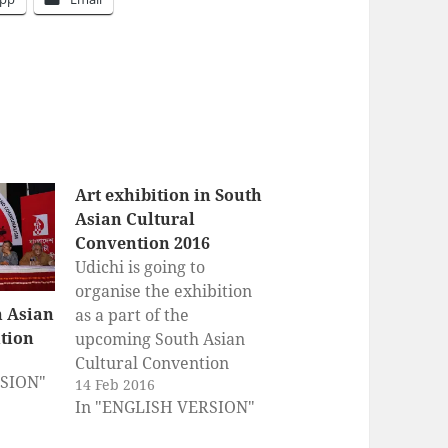
Art exhibition in South
Asian Cultural
Convention 2016
Udichi is going to
organise the exhibition
h Asian
as a part of the
tion
upcoming South Asian
Cultural Convention
RSION"
14 Feb 2016
against Imperialism and
In "ENGLISH VERSION"
Communalism. The
Convension will be held