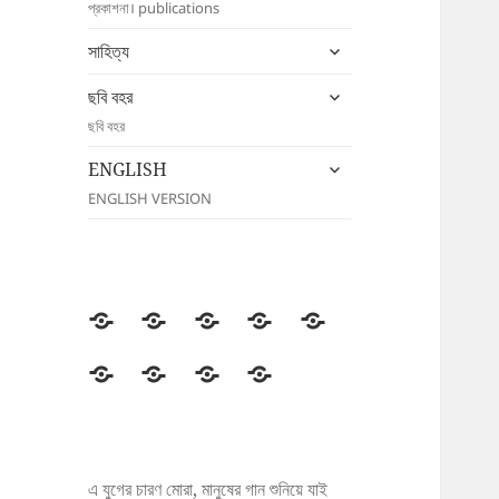
প্রকাশনা। publications
menu
expand
সাহিত্য
child
expand
menu
ছবি বহর
child
ছবি বহর
menu
expand
ENGLISH
child
ENGLISH VERSION
menu
উদীচী
সংগঠন
জাতীয়
জেলা/
সংবাদ
সম্মেলন
শাখা
বিজ্ঞপ্তি
প্রকাশনা
সাহিত্য
ছবি
ENGLISH
বহর
এ যুগের চারণ মোরা, মানুষের গান শুনিয়ে যাই