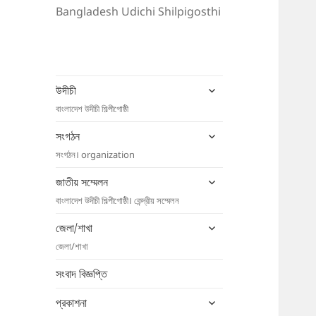
Bangladesh Udichi Shilpigosthi
expand
উদীচী
child
বাংলাদেশ উদীচী শিল্পীগোষ্ঠী
menu
expand
সংগঠন
child
সংগঠন। organization
menu
expand
জাতীয় সম্মেলন
child
বাংলাদেশ উদীচী শিল্পীগোষ্ঠী। কেন্দ্রীয় সম্মেলন
menu
expand
জেলা/শাখা
child
জেলা/শাখা
menu
সংবাদ বিজ্ঞপ্তি
expand
প্রকাশনা
child