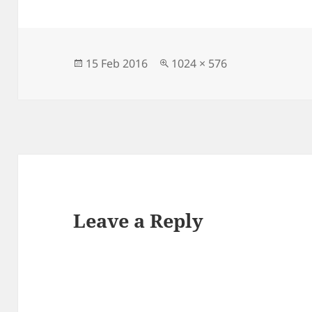
Posted
Full
15 Feb 2016
1024 × 576
on
size
Leave a Reply