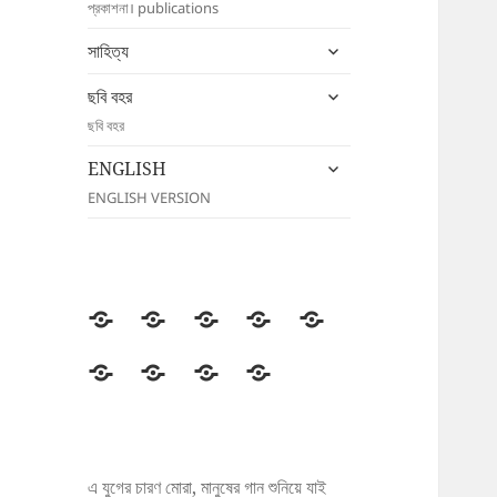
প্রকাশনা। publications
menu
expand
সাহিত্য
child
expand
menu
ছবি বহর
child
ছবি বহর
menu
expand
ENGLISH
child
ENGLISH VERSION
menu
উদীচী
সংগঠন
জাতীয়
জেলা/
সংবাদ
সম্মেলন
শাখা
বিজ্ঞপ্তি
প্রকাশনা
সাহিত্য
ছবি
ENGLISH
বহর
এ যুগের চারণ মোরা, মানুষের গান শুনিয়ে যাই