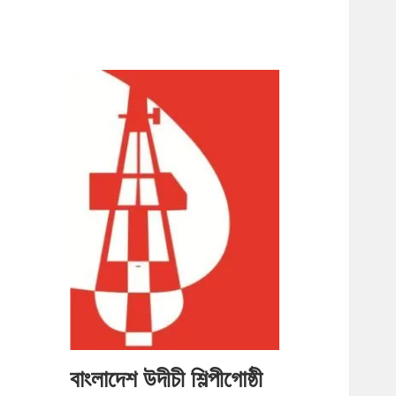
বাংলাদেশ উদীচী শিল্পীগোষ্ঠী