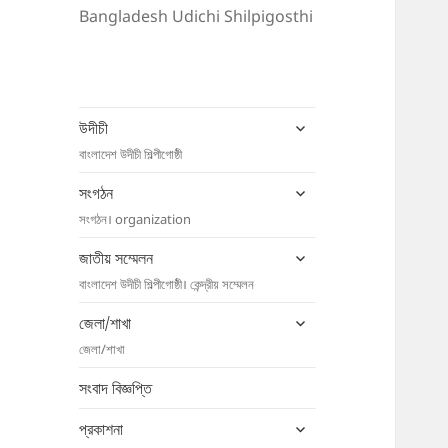
Bangladesh Udichi Shilpigosthi
expand
উদীচী
child
বাংলাদেশ উদীচী শিল্পীগোষ্ঠী
menu
expand
সংগঠন
child
সংগঠন। organization
menu
expand
জাতীয় সম্মেলন
child
বাংলাদেশ উদীচী শিল্পীগোষ্ঠী। কেন্দ্রীয় সম্মেলন
menu
expand
জেলা/শাখা
child
জেলা/শাখা
menu
সংবাদ বিজ্ঞপ্তি
expand
প্রকাশনা
child