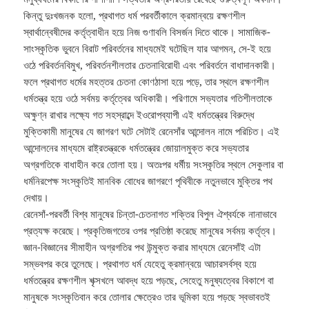
কিন্তু দুঃখজনক হলো, প্রথাগত ধর্ম পরবর্তীকালে ক্রমান্বয়ে রক্ষণশীল
স্বার্থান্বেষীদের কর্তৃত্বাধীন হয়ে নিজ গুণাবলি বিসর্জন দিতে থাকে। সামাজিক-
সাংস্কৃতিক ভুবনে বিরাট পরিবর্তনের মাধ্যমেই ঘটেছিল যার আগমন, সে-ই হয়ে
ওঠে পরিবর্তনবিমুখ, পরিবর্তনশীলতার চেতনাবিরোধী এবং পরিবর্তনে বাধাদানকারী।
ফলে প্রথাগত ধর্মের মহত্তর চেতনা কোণঠাসা হয়ে পড়ে, তার স্থলে রক্ষণশীল
ধর্মতন্ত্র হয়ে ওঠে সর্বময় কর্তৃত্বের অধিকারী। পরিণামে সভ্যতার গতিশীলতাকে
অক্ষুণ্ন রাখার লক্ষ্যে গত সহস্রাব্দে ইওরোপব্যাপী এই ধর্মতন্ত্রের বিরুদ্ধে
মুক্তিকামী মানুষের যে জাগরণ ঘটে সেটাই রেনেসাঁর আন্দোলন নামে পরিচিত। এই
আন্দোলনের মাধ্যমে রাষ্ট্রতন্ত্রকে ধর্মতন্ত্রের জোয়ালমুক্ত করে সভ্যতার
অগ্রগতিকে বাধাহীন করে তোলা হয়। অতঃপর ধর্মীয় সংস্কৃতির স্থলে সেকুলার বা
ধর্মনিরপেক্ষ সংস্কৃতিই মানবিক বোধের জাগরণে পৃথিবীকে নতুনভাবে মুক্তির পথ
দেখায়।
রেনেসাঁ-পরবর্তী বিশ্ব মানুষের চিন্তা-চেতনাগত শক্তির বিপুল ঐশ্বর্যকে নানাভাবে
প্রত্যক্ষ করেছে। প্রকৃতিজগতের ওপর প্রতিষ্ঠা করেছে মানুষের সর্বময় কর্তৃত্ব।
জ্ঞান-বিজ্ঞানের সীমাহীন অগ্রগতির পথ উন্মুক্ত করার মাধ্যমে রেনেসাঁই এটা
সম্ভবপর করে তুলেছে। প্রথাগত ধর্ম যেহেতু ক্রমান্বয়ে আচারসর্বস্ব হয়ে
ধর্মতন্ত্রের রক্ষণশীল শৃক্সখলে আবদ্ধ হয়ে পড়ছে, সেহেতু মনুষ্যত্বের বিকাশে বা
মানুষকে সংস্কৃতিবান করে তোলার ক্ষেত্রেও তার ভূমিকা হয়ে পড়ছে স্বভাবতই