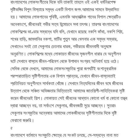
বাংলাদেশের লোকসংগীতের দিকে যদি তাকাই তাহলে ওই একই ধর্মনিরপেক্ষ
দৃষ্টিভঙ্গির বিপুল বিস্তারে সমৃদ্ধ একটি বিশাল জগৎ আমাদের সামনে উদ্ভাসিত
হয়। আমাদের লোকগানের পৃথিবী, এমনকি আধ্যাত্মিক গানের বিশাল ক্ষেত্রটিও
অনেকাংশে, জীবনেরই গভীর সত্য উন্মোচনে সদা তৎপর। তারপর বাংলাদেশের
লোকশিল্পের ভাণ্ডার সম্বন্ধে যদি বলি, যেখানে রয়েছে নকশি কাঁথা, নকশি পিঠা,
শখের হাড়ি, জামদানির নকশা, মাটির পুতুল আর খেলনার এক সমৃদ্ধ সম্ভার,
সেখানেও সবই তো সেকুলার চেতনার ধারক, গভীরতর জীবনবাদী অনুষঙ্গে
অনুরণিত। লোকশিল্পের মধ্যে লোকায়ত জীবনের সৃজনশীল ধারার যে অনুশীলন
ঘটে সেখানে বাস্তব জীবন-পরিবেশ থেকে উপাদান সংগ্রহ অনিবার্য হয়ে ওঠে।
সেদিক থেকে দেখলে, আমাদের লোকসংস্কৃতির পুরো জগৎটিই বংশানুক্রমিক
পরম্পরাতাড়িত সৃষ্টিশীলতার এক বিশাল প্রান্তর, যেখানে জীবন-বাস্তবতাই
প্রতিনিয়ত অনুশীলনে সার্থকতা খোঁজে। সেখানে নিত্যদিনের জীবন ঘষে জীবনের
উত্তাপ থেকে সঞ্চিত অভিজ্ঞতার ভিত্তিতেই আমাদের জাতশিল্পী-সাহিত্যিকরা সৃষ্টি
করেন জীবনেরই শিল্প। লোকায়ত সেই জীবনের আখ্যান কোনো ধর্ম বা কোনো তত্ত্ব
দ্বারা আচ্ছন্ন নয়, তা সর্বাংশে সেকুলার, জীবনজয়ী সুরে আচ্ছন্ন। সুতরাং
সেকুলার সংস্কৃতির অন্বেষায় আমাদের লোকজীবনের সৃষ্টিশীলতার দিকে দৃষ্টি
ফেরানো জরুরি।
৫
বাংলাদেশে বর্তমানে সংস্কৃতি ক্ষেত্রে যে সংকট চলছে, সে-সম্বন্ধে নানা মত