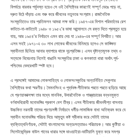
বিপর্যয়ে বারবার পর্যুদস্ত হয়েও সে ওই বৈশিষ্ট্যের কারণেই সম্পূর্ণ ভেঙে পড়ে না,
দ্রুত উঠে দাঁড়ায় এবং শুরু করে জীবনের নতুনতর সংগ্রাম। রাজনৈতিক
সংস্কৃতিতেও তার প্রতিফলন আমরা লক্ষ করি। ১৯৪৭-এর বিশাল পরিবর্তনের রেশ
কাটতে-না-কাটতেই ১৯৪৮ ও ১৯৫২’র ভাষা আন্দোলনে সে রক্ত দিতে প্রস্তুত হয়ে
যায়, আর ১৯৫৪’র নির্বাচনে এমন রায় দেয় যা ১৯৪৬-এর সম্পূর্ণ বিপরীত। আর
এসব সহই ১৯৭১-এ ৩০ লাখ লোকের জীবনের বিনিময়ে হলেও সে কাঙ্ক্ষিত
স্বাধীনতা ছিনিয়ে আনার ব্যাপারে থাকে দৃঢ়প্রতিজ্ঞ। এসব দৃষ্টান্তমূলক তথ্য ও
সত্যকে বিবেচনায় নিলেই বাঙালি সংস্কৃতির ঢাকা ও কলকাতা ধারা অর্থাৎ পূর্ব-
পশ্চিমের ভেদরেখাটি স্পষ্ট হবে।
এ প্রসঙ্গেই আমাদের লোকসাহিত্য ও লোকসংস্কৃতির অন্তর্নিহিত সেকুলার
বৈশিষ্ট্যের কথা স্মরণীয়। মৈমনসিংহ ও পূর্ব্ববঙ্গ-গীতিকার পরতে পরতে ছড়িয়ে আছে
যে প্রণয়াকাক্সক্ষা তার মধ্যে মানবিক, উদারনৈতিক ও শাস্ত্রাচারের বন্ধনমুক্ত
বর্ণবাদবিরোধী মনোভঙ্গির প্রকাশ বেশ তীব্র। এসব গীতিকায় জীবনদীপ্ত বাসনায়
উচ্চকিত নরনারী তাদের প্রণয়সঙ্গী নির্বাচনে ধর্মীয়-সামাজিক বাধা অতিক্রম করে যে
স্বাধীন মনোভঙ্গির পরিচয় দিয়ে আমৃত্যু কষ্ট স্বীকার করে সেটাই তাদের
ব্যক্তিত্বনির্ণায়ক, সেটাই বাংলাদেশের অন্তঃসত্তারও পরিচায়ক। আর কুষ্টিয়া ও
সিলেটকেন্দ্রিক বাউল গানের ধারার সঙ্গে ভাওয়াইয়া-ভাটিয়ালি যুক্ত করে সমগ্র