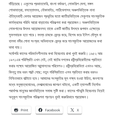
দাঁড়িয়েছে। একুশের প্রভাতফেরি, বাংলা বর্ষবরণ, লোকশিল্প মেলা, মঙ্গল
শোভাযাত্রা, বসন্তোৎসব, নৌকাবাইচ, লাঠিখেলাসহ অঞ্চলভিত্তিক নানা
ঐতিহ্যবাহী খেলার আয়োজন প্রভৃতির মতো জাতীয়ভিত্তিক সেকুলার সাংস্কৃতিক
কার্যক্রমের পরিধি আরো বাড়ানোর পরিকল্পনা করা প্রয়োজন। অঞ্চলভিত্তিক
লোকগানের উৎসব আয়োজনসহ তাকে একটি জাতীয় উৎসবে রূপদান এক্ষেত্রে
সুফলদায়ক হতে পারে। মৎস্য চাষকে কেন্দ্র করে, বিশেষ করে ইলিশ মৌসুম বা
হালদা নদীর পোনা সংগ্রহ অভিযানকে কেন্দ্র করে সাংস্কৃতিক আয়োজনের কথা
ভাবা যায়।
সর্বোপরি কালের পরিবর্তনশীলতার কথা বিবেচনায় রাখা খুবই জরুরি। ১৯৫২ আর
১৯৭১এর পরিস্থিতি এখন নেই, নেই ষাটের দশকের রবীন্দ্রবিরোধীদের প্রতিহত
করার লক্ষ্যে আয়োজিত আন্দোলনের পরিবেশও। রবীন্দ্রবিরোধিতা এখনও আছে,
কিন্তু তার ধরন পাল্টে গেছে; নতুন পরিস্থিতিতে এসব প্রতিহত করার ধরনও
নিশ্চিতভাবে পাল্টাতে হবে। আমাদের সংস্কৃতির মূল লক্ষ্য হওয়া উচিত, জনগণের
মধ্যে মনুষ্যত্ববোধের, দেশাত্মবোধের জাগরণ ঘটানো, একটি ত্যাগধর্মী নির্লোভ
পরার্থপর মানুষের জ্ঞানভিত্তিক সমাজ সৃষ্টি করা। কালের পটভূমি বিবেচনায় নিয়েই
অনুকূল সাংস্কৃতিক পরিকল্পনা প্রণয়ন খুবই জরুরিভাবে প্রয়োজন।
Print
Facebook
X