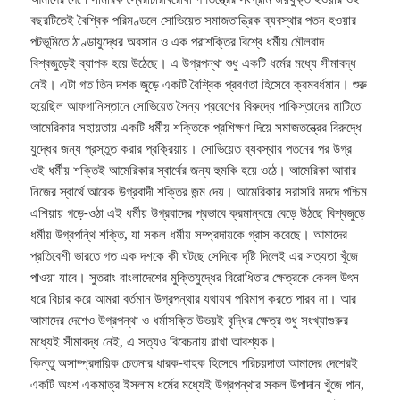
বছরটিতেই বৈশ্বিক পরিমণ্ডলে সোভিয়েত সমাজতান্ত্রিক ব্যবস্থার পতন হওয়ার
পটভূমিতে ঠাণ্ডাযুদ্ধের অবসান ও এক পরাশক্তির বিশ্বে ধর্মীয় মৌলবাদ
বিশ্বজুড়েই ব্যাপক হয়ে উঠেছে। এ উগ্রপন্থা শুধু একটি ধর্মের মধ্যে সীমাবদ্ধ
নেই। এটা গত তিন দশক জুড়ে একটি বৈশ্বিক প্রবণতা হিসেবে ক্রমবর্ধমান। শুরু
হয়েছিল আফগানিস্তানে সোভিয়েত সৈন্য প্রবেশের বিরুদ্ধে পাকিস্তানের মাটিতে
আমেরিকার সহায়তায় একটি ধর্মীয় শক্তিকে প্রশিক্ষণ দিয়ে সমাজতন্ত্রের বিরুদ্ধে
যুদ্ধের জন্য প্রস্তুত করার প্রক্রিয়ায়। সোভিয়েত ব্যবস্থার পতনের পর উগ্র
ওই ধর্মীয় শক্তিই আমেরিকার স্বার্থের জন্য হুমকি হয়ে ওঠে। আমেরিকা আবার
নিজের স্বার্থে আরেক উগ্রবাদী শক্তির জন্ম দেয়। আমেরিকার সরাসরি মদদে পশ্চিম
এশিয়ায় গড়ে-ওঠা এই ধর্মীয় উগ্রবাদের প্রভাবে ক্রমান্বয়ে বেড়ে উঠছে বিশ্বজুড়ে
ধর্মীয় উগ্রপন্থি শক্তি, যা সকল ধর্মীয় সম্প্রদায়কে গ্রাস করেছে। আমাদের
প্রতিবেশী ভারতে গত এক দশকে কী ঘটছে সেদিকে দৃষ্টি দিলেই এর সত্যতা খুঁজে
পাওয়া যাবে। সুতরাং বাংলাদেশের মুক্তিযুদ্ধের বিরোধিতার ক্ষেত্রকে কেবল উৎস
ধরে বিচার করে আমরা বর্তমান উগ্রপন্থার যথাযথ পরিমাপ করতে পারব না। আর
আমাদের দেশেও উগ্রপন্থা ও ধর্মাসক্তি উভয়ই বৃদ্ধির ক্ষেত্র শুধু সংখ্যাগুরুর
মধ্যেই সীমাবদ্ধ নেই, এ সত্যও বিবেচনায় রাখা আবশ্যক।
কিন্তু অসাম্প্রদায়িক চেতনার ধারক-বাহক হিসেবে পরিচয়দাতা আমাদের দেশেরই
একটি অংশ একমাত্র ইসলাম ধর্মের মধ্যেই উগ্রপন্থার সকল উপাদান খুঁজে পান,