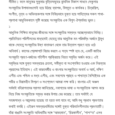
সীমিত। ফলে মানুষের সুকুমার বৃত্তিসমূহের নান্দনিক বিকাশ সাধনে সেকুলার
সংস্কৃতির উপাদানগুলোই হয়ে উঠছে ব্যাপক, বিস্তৃত ও কার্যকর। চিত্রশিল্প,
সংগীত, নৃত্য ও অভিনয়কলার সঙ্গে নিবিড়ভাবে যুক্ত হয়ে সাহিত্যের সকল শাখা-
প্রশাখা আধুনিককালে সৃষ্টি করেছে সংস্কৃতির এক বিপুল ঐশ্বর্যময় ভুবন।
১
আধুনিক শিক্ষিত মানুষের জীবনের সঙ্গে সংস্কৃতির সম্বন্ধ অচ্ছেদ্যভাবে নিবিড়।
প্রতিনিয়ত পরিশীলনের মাধ্যমেই যেহেতু তার আধুনিক মন পরিশুদ্ধি অর্জনে উন্মুখ
থাকে সেহেতু সংস্কৃতির উষ্ণ বাতাবরণ থেকে তার উত্তাপ গ্রহণ হয়ে ওঠে
অনিবার্য। কালের প্রেক্ষাপটে বিচার করলে এ সত্য স্পষ্ট হবে যে, একটি জাতির
সংস্কৃতি গ্রহণ-বর্জনের গতিশীল প্রক্রিয়ায় নিয়ত সমৃদ্ধি অর্জন করে। এই
সমৃদ্ধির সঙ্গে যুক্ত সমন্বয়ের চেতনা, সমীকৃত বা সংশ্লেষিত হওয়ার এক নিরন্তর
প্রয়াসের ইতিহাস। এই ভারতবর্ষীয় ও বাংলার সংস্কৃতিতে অনার্য ও আর্য, দক্ষিণ
এশীয় এবং পশ্চিম ও মধ্য এশীয়, এবং সবশেষে প্রাচ্য ও পাশ্চাত্য বৈশিষ্ট্যের এক
গভীর ও বিরামহীন মিশ্রণ ও সংশ্লেষণ আমরা লক্ষ করি। বাংলার এই অঞ্চল
সর্বদাই বহিরাগতদের স্বাগত জানিয়েছে, নবাগতের ভাষা ও সংস্কৃতিকে আপন করে
নিয়ে নিজ সংস্কৃতিকে সমৃদ্ধ করার উপায় বের করেছে। তবে সবটাই যে
সহজসাধ্য ও আনন্দময় হয়েছে তা হয়ত বলা যাবে না; আমি শুধু প্রধান প্রবণতার
কথাই বলছি। এইরূপ সমন্বয়ধর্মিতার সঙ্গেই যুক্ত পরিবর্তনশীলতার প্রবণতাটি।
যাঁরা বাঙালি সংস্কৃতি অভিধাটির সঙ্গে ‘আবহমান’, ‘চিরকালীন’, ‘শাশ^ত’ এসব