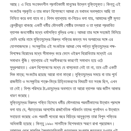
আছে। এ নিয়ে সংবেদনশীল প্রগতিকামী মানুষের উদ্বেগ যুক্তিযুক্ত। কিন্তু এই
সংকটের প্রকৃতি ও তার কারণ বিশ্লেষণে আমরা যে যথাযথ অবস্থানে আছি তা
নিশ্চিত করে বলা যাবে না। বিশদ ব্যাখ্যায় না-গিয়েও বলা যায়, আমাদের দৃষ্টি মূলত
কেন্দ্রীভূত থাকছে একটি ধর্মীয় মৌলবাদী গোষ্ঠীর তৎপরতা ও তা দ্বারা প্রভাবিত
ব্যাপক জনগোষ্ঠীর মধ্যে ধর্মাসক্তি বৃদ্ধির ওপর। আমরা তার সঙ্গে সহজেই মিলিয়ে
ফেলি ধর্মের নামে মুক্তিযুদ্ধের বিরুদ্ধ শক্তির জঘন্য সব অপরাধের সঙ্গে এর
যোগসাজসকে। সংস্কৃতির এই সংকটকে আমরা শেষ পর্যন্ত মুক্তিযুদ্ধের পক্ষ-
বিপক্ষের বিরোধের মধ্যে সীমাবদ্ধ করে ফেলে ওইরূপ বিরোধিতার মধ্যেই এর
সমাধান খুঁজি। ব্যাখ্যার এই সরলীকরণের কারণেই সমাধান হয়ে ওঠে
সুদূরপরাহত। এরূপ বিশ্লেষণের মধ্যে যে বাস্তবতা নেই তা না, তবে এটি একটি
দিক মাত্র; সংকটের রয়েছে আরো নানা মাত্রা। মুক্তিযুদ্ধের সময়ে বা তার পূর্বে
রাজনীতি ও সংস্কৃতির শত্রু-মিত্র চিহ্নিতকরণের বিষয়টি যত সহজ ছিল, এখন
তা নেই। বিশ্ব পরিসরে ঠাণ্ডাযুদ্ধের অবসানে তা আরো ব্যাপক আর জটিল আকার
ধারণ করেছে।
মুক্তিযুদ্ধের বিরুদ্ধ শক্তি হিসেবে ধর্মীয় মৌলবাদের পরবর্তীকালের উত্থান প্রসঙ্গে
বলা যায় যে, পঁচাত্তরের আগস্টের রাজনৈতিক পরিবর্তন তাদের পুনর্বাসন ও উত্থানে
সহায়তা করেছে এবং পরবর্তী পনেরো বছর বিচিত্র আনুকূল্যে তারা বিপুল শক্তির
অধিকারী হয়েছে। কিন্তু ১৯৯০ সালটিকে বিশেষভাবে স্মরণে রাখা প্রয়োজন।
আমাদের দেশে সামরিক স্বৈরাচারবিরোধী গণতন্ত্রের সংগ্রাম জয়যুক্ত হওয়ার ওই