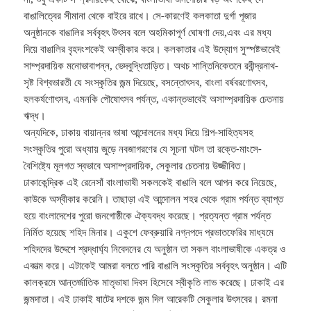
বাঙালিত্বের সীমানা থেকে বাইরে রাখে। সে-কারণেই কলকাতা দুর্গা পূজার
অনুষ্ঠানকে বাঙালির সর্ববৃহৎ উৎসব বলে অহমিকাপূর্ণ ঘোষণা দেয়,এবং এর মধ্য
দিয়ে বাঙালির বৃহদংশকেই অস্বীকার করে। কলকাতার এই উদ্যোগ সুস্পষ্টভাবেই
সাম্প্রদায়িক মনোভাবাপন্ন, ভেদবুদ্ধিতাড়িত। অথচ শান্তিনিকেতনে রবীন্দ্রনাথ-
সৃষ্ট বিশ্বভারতী যে সংস্কৃতির জন্ম দিয়েছে, বসন্তোৎসব, বাংলা বর্ষবরণোৎসব,
হলকর্ষণোৎসব, এমনকি পৌষোৎসব পর্যন্ত, একান্তভাবেই অসাম্প্রদায়িক চেতনায়
ঋদ্ধ।
অন্যদিকে, ঢাকায় বায়ান্নর ভাষা আন্দোলনের মধ্য দিয়ে শিল্প-সাহিত্যসহ
সংস্কৃতির পুরো অধ্যায় জুড়ে নবজাগরণের যে সূচনা ঘটল তা রক্তে-মাংসে-
বৈশিষ্ট্যে মূলগত স্বভাবে অসাম্প্রদায়িক, সেকুলার চেতনায় উজ্জীবিত।
ঢাকাকেন্দ্রিক এই রেনেসাঁ বাংলাভাষী সকলকেই বাঙালি বলে আপন করে নিয়েছে,
কাউকে অস্বীকার করেনি। তাছাড়া এই আন্দোলন শহর থেকে গ্রাম পর্যন্ত ব্যাপ্ত
হয়ে বাংলাদেশের পুরো জনগোষ্ঠীকে ঐক্যবদ্ধ করেছে। প্রত্যন্ত গ্রাম পর্যন্ত
নির্মিত হয়েছে শহিদ মিনার। একুশে ফেব্রুয়ারি নগ্নপদে প্রভাতফেরির মাধ্যমে
শহিদদের উদ্দেশে শ্রদ্ধার্ঘ্য নিবেদনের যে অনুষ্ঠান তা সকল বাংলাভাষীকে একত্র ও
একাত্ম করে। এটাকেই আমরা বলতে পারি বাঙালি সংস্কৃতির সর্ববৃহৎ অনুষ্ঠান। এটি
কালক্রমে আন্তর্জাতিক মাতৃভাষা দিবস হিসেবে স্বীকৃতি লাভ করেছে। ঢাকাই এর
জন্মদাতা। এই ঢাকাই ষাটের দশকে জন্ম দিল আরেকটি সেকুলার উৎসবের। রমনা