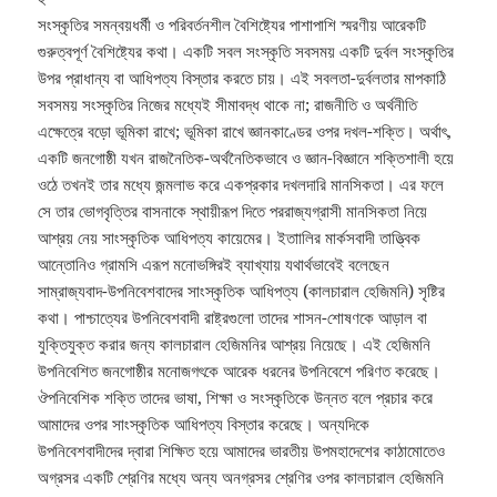
সংস্কৃতির সমন্বয়ধর্মী ও পরিবর্তনশীল বৈশিষ্ট্যের পাশাপাশি স্মরণীয় আরেকটি
গুরুত্বপূর্ণ বৈশিষ্ট্যের কথা। একটি সবল সংস্কৃতি সবসময় একটি দুর্বল সংস্কৃতির
উপর প্রাধান্য বা আধিপত্য বিস্তার করতে চায়। এই সবলতা-দুর্বলতার মাপকাঠি
সবসময় সংস্কৃতির নিজের মধ্যেই সীমাবদ্ধ থাকে না; রাজনীতি ও অর্থনীতি
এক্ষেত্রে বড়ো ভূমিকা রাখে; ভূমিকা রাখে জ্ঞানকাণ্ডের ওপর দখল-শক্তি। অর্থাৎ,
একটি জনগোষ্ঠী যখন রাজনৈতিক-অর্থনৈতিকভাবে ও জ্ঞান-বিজ্ঞানে শক্তিশালী হয়ে
ওঠে তখনই তার মধ্যে জন্মলাভ করে একপ্রকার দখলদারি মানসিকতা। এর ফলে
সে তার ভোগবৃত্তির বাসনাকে স্থায়ীরূপ দিতে পররাজ্যগ্রাসী মানসিকতা নিয়ে
আশ্রয় নেয় সাংস্কৃতিক আধিপত্য কায়েমের। ইতাালির মার্কসবাদী তাত্ত্বিক
আন্তোনিও গ্রামসি এরূপ মনোভঙ্গিরই ব্যাখ্যায় যথার্থভাবেই বলেছেন
সাম্রাজ্যবাদ-উপনিবেশবাদের সাংস্কৃতিক আধিপত্য (কালচারাল হেজিমনি) সৃষ্টির
কথা। পাশ্চাত্যের উপনিবেশবাদী রাষ্ট্রগুলো তাদের শাসন-শোষণকে আড়াল বা
যুক্তিযুক্ত করার জন্য কালচারাল হেজিমনির আশ্রয় নিয়েছে। এই হেজিমনি
উপনিবেশিত জনগোষ্ঠীর মনোজগৎকে আরেক ধরনের উপনিবেশে পরিণত করেছে।
ঔপনিবেশিক শক্তি তাদের ভাষা, শিক্ষা ও সংস্কৃতিকে উন্নত বলে প্রচার করে
আমাদের ওপর সাংস্কৃতিক আধিপত্য বিস্তার করেছে। অন্যদিকে
উপনিবেশবাদীদের দ্বারা শিক্ষিত হয়ে আমাদের ভারতীয় উপমহাদেশের কাঠামোতেও
অগ্রসর একটি শ্রেণির মধ্যে অন্য অনগ্রসর শ্রেণির ওপর কালচারাল হেজিমনি