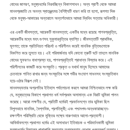
বোধের জাগরণ, মনুষ্যধর্মের নিরবচ্ছিন্ন বিকাশসাধন। অন্য প্রাণী থেকে আমরা
মানবপ্রজাতি যে অনন্য স্বাতন্ত্র্যময় বৈশিষ্ট্যটি ধারণ করি তা হলো, রূপগত দিক
থেকে মনুষ্য-আকারের অন্তরালে অন্তর্গতভাবে আমরা দ্বিবিধ সত্তার অধিকারী।
এর একটি জীবসত্তা, আরেকটি মানবসত্তা; একটির মধ্যে রয়েছে পাশবপ্রবৃত্তি,
আরেকটির মধ্যে মহৎ গুণসহ সুকুমারবৃত্তির ব্যাপ্তি। জীবসত্তাটি প্রাথমিক,
মূলগত; তাকে প্রতিনিয়ত পরিচর্যা ও পরিশীলন করেই মানবিক বৃত্তিগুলোকে
বিকশিত করে তুলতে হয়। এই পরিমার্জনায় যদি কোনো ত্রুটি ঘটে তাহলে মানবিক
বোধের স্ফুরণও বাধাগ্রস্ত হয়, পাশবপ্রবৃত্তিই প্রাধান্য বিস্তার করে। এই
পরিশীলনের কাজটি করে সংস্কৃতি। প্রকৃত ও যথার্থ মানুষ হিসেবে আমাদের
চেতনাকে শানিত রাখার জন্য সংস্কৃতির সঙ্গে গভীর সংযোগ সাধনসহ সংস্কৃতিবান
হয়ে-ওঠার বিকল্প নেই।
মানবসভ্যতার অগ্রগতির ইতিহাস পর্যালোচনা করলে আমরা নিশ্চিতভাবে লক্ষ করি
যে, মনুষ্যত্বের বিকাশে প্রথাগত ধর্ম সর্বপ্রথম অসামান্য এক বিরাট ভূমিকা পালন
করেছে। আরো লক্ষণীয় যে, প্রতিটি ধর্মেরই প্রবর্তনলগ্নে তার ভূমিকা ছিল
বিপুলভাবে মানবিক, বৈপ্লবিক, প্রগতিমুখী; এবং পশ্চাৎপদ-অন্ধকারাচ্ছন্ন-
রক্ষণশীল পরিস্থিতি থেকে মুক্তির লক্ষ্যে দারুণভাবে আলো-প্রত্যাশী।
আবির্ভাবলগ্নে প্রথাগত ধর্মের এই অসাধারণ ইতিবাচক ও পরিবর্তনকামী ভূমিকা
মনুষ্যধর্মের বিকাশের পাশাপাশি সভ্যতার অগ্রসরতায় রেখেছে গুরুত্বপূর্ণ অবদান।