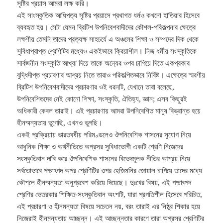
সৃষ্টির প্রয়াস আমরা লক্ষ করি।
এই সাংস্কৃতিক আধিপত্য সৃষ্টির প্রয়াসে প্রথাগত ধর্মও কখনো হাতিয়ার হিসেবে
ব্যবহৃত হয়। সেটা যেমন ব্রিটিশ উপনিবেশবাদীদের কৌশল-পরিকল্পনার ক্ষেত্রে
লক্ষণীয় তেমনি তাদের প্রত্যক্ষ সাহচর্যে এ অঞ্চলের শিক্ষা ও সম্পদের দিক থেকে
সুবিধাপ্রাপ্ত শ্রেণিটির মধ্যেও একইভাবে ক্রিয়াশীল। নিজ ধর্মীয় সংস্কৃতিকে
সার্বজনীন সংস্কৃতি আখ্যা দিয়ে তাকে অন্যের ওপর চাপিয়ে দিতে একপ্রকার
বুদ্ধিদীপ্ত প্রচারণার আশ্রয় নিতে তারাও পরিকল্পিতভাবে নিবিষ্ট। এক্ষেত্রে স্মরণীয়
ব্রিটিশ উপনিবেশবাদীদের প্রচারণার ওই ধরনটি, যেখানে তারা বলেছে,
উপনিবেশিতদের নেই কোনো শিক্ষা, সংস্কৃতি, ঐতিহ্য, জ্ঞান; এসব কিছুরই
অধিকারী কেবল তারাই। এই প্রচারণায় আমরা উপনিবেশিত মানুষ বিভ্রান্ত হয়ে
হীনম্মন্যতায় ভুগেছি, এখনও ভুগছি।
একই প্রক্রিয়ায় ভারতবর্ষীয় পরিমণ্ডলেও ঔপনিবেশিক শাসনের সুযোগ নিয়ে
আধুনিক শিক্ষা ও অর্থনীতিতে অগ্রসর সুবিধাভোগী একটি শ্রেণি নিজেদের
সংস্কৃতিবান দাবি করে ঔপনিবেশিক শাসনের বিভেদমূলক নীতির আশ্রয় নিয়ে
সর্বতোভাবে পশ্চাৎপদ অপর শ্রেণিটির ওপর হেজিমনির জোয়াল চাপিয়ে তাদের মধ্যে
কৌশলে হীনম্মন্যতা অনুপ্রবেশ করিয়ে দিয়েছে। দুঃখের বিষয়, এই পশ্চাৎপদ
শ্রেণির ভেতরকার শিক্ষিত-সংস্কৃতিবান অংশটি, যারা প্রগতিশীল হিসেবে পরিচিত,
এই প্রচারণা ও হীনমন্যতা বিষয়ে সচেতন নয়, বরং তারাই এর নিষ্ঠুর শিকার হয়ে
নিজেরাই হীনমন্যতায় আচ্ছন্ন। এই আচ্ছন্নতার কারণে তারা অগ্রসর শ্রেণিটির