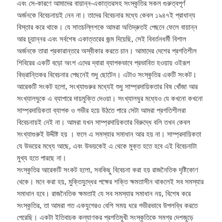
এবং সে-কারণে আমাদের বায়ান্ন-একাত্তরসহ সংস্কৃতির সকল গুরুত্বপূর্ণ
অর্জনকে বিবেচনায়ই নেন না। তাদের বিবেচনার মধ্যে কেবল ১৯৪৭ই প্রাধান্য
বিস্তার করে থাকে। যে সাতচল্লিশকে আমরা অতিদ্রুতই পেছনে ফেলে বায়ান্ন
আর চুয়ান্নর এবং সর্বশেষ একাত্তরের জন্ম দিয়েছি, সেই বিবর্তনধর্মী বিশাল
অর্জনকে তারা প্রকারান্তরে অস্বীকার করতে চান। আমাদের দেশের প্রগতিশীল
শিবিরের একটি বড়ো অংশ এদের দ্বারা ব্যাপকভাবে প্রভাবিত হওয়ায় ওইরূপ
বিভ্রান্তিকর বিবেচনার পেছনেই শুধু ছোটেন। এটাও সংস্কৃতির একটি সংকট।
আরেকটি সংকট হলো, সংখ্যাগুরুর মধ্যেই শুধু সাম্প্রদায়িকতার বিষ খোঁজা আর
সংখ্যালঘুকে এ ব্যাপারে দায়মুক্তি দেওয়া। সংখ্যালঘুর মধ্যেও যে কখনো কখনো
সাম্প্রদায়িকতা ব্যাপক ও গভীর হয়ে উঠতে পারে সেটা আমরা প্রগতিশীলরা
বিবেচনায়ই নেই না। আমরা যখন সাম্প্রদায়িকতার বিরুদ্ধে বলি তখন কেবল
সংখ্যাগুরুই উদ্দীষ্ট হয় । ফলে এ সমস্যার সমাধান আর হয় না। সাম্প্রদায়িকতা
যে উভয়ের মধ্যে আছে, এবং উভয়কেই এ থেকে মুক্ত হতে হবে এই বিবেচনাটা
মুখ্য হতে পারছে না।
সংস্কৃতির আরেকটি সংকট হলো, সবকিছু বিবেচনা করা হয় রাজনৈতিক দৃষ্টিকোণ
থেকে। মনে করা হয়, মুক্তিযুদ্ধের পক্ষের শক্তি ক্ষমতাসীন থাকলেই সব সমস্যার
সমাধান হবে। রাজনৈতিক ক্ষমতাই যে সব সমস্যার সমাধান নয়, বিশেষ করে
সংস্কৃতির, তা আমরা গত একযুগেরও বেশি সময় ধরে গভীরভাবে উপলব্ধি করতে
পেরেছি। একটা ইতিবাচক কল্যাণকর প্রগতিমুখী সংস্কৃতিকে সমগ্র দেশজুড়ে