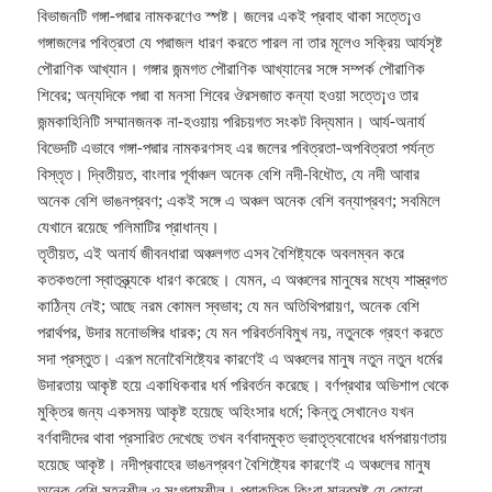
বিভাজনটি গঙ্গা-পদ্মার নামকরণেও স্পষ্ট। জলের একই প্রবাহ থাকা সত্তে¡ও
গঙ্গাজলের পবিত্রতা যে পদ্মাজল ধারণ করতে পারল না তার মূলেও সক্রিয় আর্যসৃষ্ট
পৌরাণিক আখ্যান। গঙ্গার জন্মগত পৌরাণিক আখ্যানের সঙ্গে সম্পর্ক পৌরাণিক
শিবের; অন্যদিকে পদ্মা বা মনসা শিবের ঔরসজাত কন্যা হওয়া সত্তে¡ও তার
জন্মকাহিনিটি সম্মানজনক না-হওয়ায় পরিচয়গত সংকট বিদ্যমান। আর্য-অনার্য
বিভেদটি এভাবে গঙ্গা-পদ্মার নামকরণসহ এর জলের পবিত্রতা-অপবিত্রতা পর্যন্ত
বিস্তৃত। দ্বিতীয়ত, বাংলার পূর্বাঞ্চল অনেক বেশি নদী-বিধৌত, যে নদী আবার
অনেক বেশি ভাঙনপ্রবণ; একই সঙ্গে এ অঞ্চল অনেক বেশি বন্যাপ্রবণ; সবমিলে
যেখানে রয়েছে পলিমাটির প্রাধান্য।
তৃতীয়ত, এই অনার্য জীবনধারা অঞ্চলগত এসব বৈশিষ্ট্যকে অবলম্বন করে
কতকগুলো স্বাতন্ত্র্যকে ধারণ করেছে। যেমন, এ অঞ্চলের মানুষের মধ্যে শাস্ত্রগত
কাঠিন্য নেই; আছে নরম কোমল স্বভাব; যে মন অতিথিপরায়ণ, অনেক বেশি
পরার্থপর, উদার মনোভঙ্গির ধারক; যে মন পরিবর্তনবিমুখ নয়, নতুনকে গ্রহণ করতে
সদা প্রস্তুত। এরূপ মনোবৈশিষ্ট্যের কারণেই এ অঞ্চলের মানুষ নতুন নতুন ধর্মের
উদারতায় আকৃষ্ট হয়ে একাধিকবার ধর্ম পরিবর্তন করেছে। বর্ণপ্রথার অভিশাপ থেকে
মুক্তির জন্য একসময় আকৃষ্ট হয়েছে অহিংসার ধর্মে; কিন্তু সেখানেও যখন
বর্ণবাদীদের থাবা প্রসারিত দেখেছে তখন বর্ণবাদমুক্ত ভ্রাতৃত্ববোধের ধর্মপরায়ণতায়
হয়েছে আকৃষ্ট। নদীপ্রবাহের ভাঙনপ্রবণ বৈশিষ্ট্যের কারণেই এ অঞ্চলের মানুষ
অনেক বেশি সহনশীল ও সংগ্রামশীল। প্রাকৃতিক কিংবা মানবসৃষ্ট যে কোনো