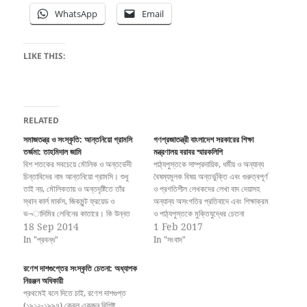
WhatsApp
Email
LIKE THIS:
RELATED
সমাজতন্ত্র ও সংস্কৃতি: আন্তনিয়ো গ্রামসি
গণপ্রজাতন্ত্রী বাংলাদেশ সরকারের শিক্ষা
তর্জমা: তাহমিদাল জামি
মন্ত্রণালয় বরাবর স্মারকলিপি
বিশ শতকের সবচেয়ে মৌলিক ও অন্তর্ভেদী
পাঠ্যপুস্তকে সাম্প্রদায়িক, ধর্মীয় ও অন্যান্য
চিন্তাবিদের নাম আন্তনিয়ো গ্রামসি। শুধু
বৈষম্যমূলক বিষয় অন্তর্ভুক্তি এবং গুরুত্বপূর্ণ
তাই নয়, মৌলিকতায় ও অন্তদৃষ্টিতে তাঁর
ও প্রগতিশীল লেখকদের লেখা বাদ দেয়াসহ
স্থান কার্ল মার্কস, জিকমুন্ট ফ্রয়েড ও
অন্যান্য অসংগতির প্রতিবাদে এবং শিক্ষাক্রম
ভ¬াদিমির লেনিনের কাতারে। কি উন্নত
ও পাঠ্যপুস্তকে মুক্তিযুদ্ধের চেতনা
পুঁজিবাদী রাষ্ট্রে কি সামাজ্যবাদের কবলগ্রস্ত
18 Sep 2014
পরিপন্থীদের ষড়যন্ত্র বিস্তারে জড়িতদের
1 Feb 2017
অনুন্নত দেশে সংস্কৃতি, ধর্ম, ভাষা, সাহিত্য ও
বিরুদ্ধে কার্যকর ব্যবস্থা গ্রহণের দাবীতে
In "প্রবন্ধ"
In "সংবাদ"
সর্বহারা শ্রমিক কৃষকের সংগ্রামকে হৃদয়ঙ্গম
প্রগতিশীল সংগঠন সমূহের পক্ষ থেকে
করিতে গ্রামসি অপরিহার্য। দুঃখের বিষয়,…
গণপ্রজাতন্ত্রী বাংলাদেশ সরকারের শিক্ষা
রণেশ দাশগুপ্তের সংস্কৃতি চেতনা: অধ্যাপক
মন্ত্রণালয় বরাবর স্মারকলিপি একটি জাতির
নিরঞ্জন অধিকারী
অগ্রযাত্রার গতিপথ…
প্রথমেই বলে দিতে চাই, রণেশ দাশগুপ্ত
(১৯১২-১৯৯৭) কেবল একজন বিশিষ্ট