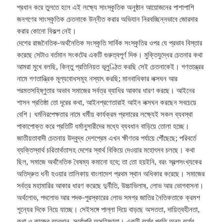
প্রধান করে তুলতে হলে এই লক্ষ্যে সাংস্কৃতিক অনুষ্ঠান আয়োজনের পাশাপাশি
জনগণের সাংস্কৃতিক চেতনাকে উন্নীত করার অভিযান নিরবচ্ছিন্নভাবে জোরদার
করার কোনো বিকল্প নেই।
দেশের রাজনৈতিক-অর্থনৈতিক সংস্কৃতি সার্বিক সংস্কৃতির ওপর যে প্রভাব বিস্তার
করেছে সেটাও বর্তমান সংকটের একটি গুরুত্বপূর্ণ দিক। মুক্তিযুদ্ধের চেতনার কথা
আমরা মুখে বলছি, কিন্তু প্রতিনিয়ত ভূলুণ্ঠিত করছি সেই চেতনাকেই। গণতন্ত্রের
নামে গণতান্ত্রিক মূল্যবোধসমূহ নস্যাৎ করছি; মানবাধিকার লক্সঘন আর
পরমতসহিষ্ণুতার অভাব সমাজের সর্বত্র ব্যাধির আকার ধারণ করছে। আইনের
শাসন প্রতিষ্ঠা তো দূরের কথা, আইনপ্রণেতারাই আইন লক্সঘন করছেন সবচেয়ে
বেশি। ধর্মনিরপেক্ষতার নামে ধর্মীয় কার্যক্রম প্রসারের লক্ষ্যেই সকল ব্যবস্থা
পাকাপোক্ত করে প্রতিটি ধর্মানুসারীদের মধ্যে ব্যবধান বাড়িয়ে তোলা হচ্ছে।
জাতীয়তাবাদী চেতনায় উদ্বুদ্ধ দেশপ্রেম এখন ক্ষীণতর পর্যায়ে পৌঁছেছে; পরিবর্তে
ব্যক্তিস্বার্থ চরিতার্থতাসহ দেশের স্বার্থ বিকিয়ে দেওয়ার মহোৎসব চলছে। কথা
ছিল, সমাজে অর্থনৈতিক বৈষম্য কমানো হবে; তা তো হয়ইনি, বরং স্বল্পসংখ্যকের
অতিদ্রুত ধনী হওয়ার তালিকায় বাংলাদেশ প্রথম স্থান অধিকার করেছে। সমাজের
সর্বত্র মহামারির আকার ধারণ করেছে দুর্নীতি, উচ্চাভিলাষ, লোভ আর ভোগবাসনা।
অর্থলোভ, পদলোভ আর পদক-পুরস্কারের লোভ সমগ্র জাতির নৈতিকতাকে ক্রমশ
শূন্যের দিকে নিয়ে যাচ্ছে। সেইসঙ্গে পাল্লা দিয়ে বাড়ছে অসততা, দায়িত্বহীনতা,
কথা ও কাজের ব্যবধান, সর্বোপরি অসহিষ্ণুতা। একটি বর্গের প্রতি অন্য বর্গের