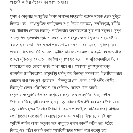
পারলেই জাতীয় ঐক্যের পথ প্রশস্ত হবে।
৬
সুস্থ ও সেকুলার সংস্কৃতির বিকাশ সাধনের মাধ্যমেই বর্তমান সংকট থেকে মুক্তি
মিলতে পারে। সাংস্কৃতিক কার্যক্রমের মধ্য দিয়েই অসততা, অসহিষ্ণুতা, দুর্নীতি
আর সীমাহীন লোভের বিরুদ্ধে কার্যকরভাবে জনসচেতনতা সৃষ্টি করা সম্ভব। সুস্থ
সাংস্কৃতিক মূল্যবোধ প্রতিষ্ঠা করতে হলে সাংস্কৃতিক কার্যক্রমের মাধ্যমেই তা
করতে হবে; রাজনৈতিক ক্ষমতা প্রয়োগে এর সমাধান করা দুরূহ। মুক্তিযুদ্ধের
পক্ষের শক্তি হয়ে যদি অসততা, দুর্নীতি আর লোভের মধ্যে আকণ্ঠ নিমজ্জিত থাকি,
তাহলে মুক্তিযুদ্ধের চেতনা প্রতিষ্ঠা সুদূরপরাহত হবে, এবং মুক্তিযুদ্ধবিরোধীদের
সমালোচনা করে কোনো ফলই পাওয়া যাবে না। পশ্চাৎপদ কুসংস্কারাচ্ছন্ন
রক্ষণশীল মানসিকতাসহ উগ্রপন্থি ধর্মান্ধদের বিরুদ্ধে সমালোচনা নিরবচ্ছিন্নভাবে
জোরদার রাখা অবশ্যই প্রয়োজন। কিন্তু তা যেন কেবল একটি ধর্মীয় গোষ্ঠীর
বিরুদ্ধেই কেবল পরিচালিত না হয় সেদিকেও সচেতন থাকা জরুরি।
সেকুলার সংস্কৃতির উপাদান সংগ্রহের জন্য লোকসংস্কৃতির দিকে, দেশীয়
উপাদানের দিকে, দৃষ্টি ফেরাতে হবে। নতুন কালের উপযোগী করে এসব উপাদানকে
নতুন ভঙ্গিতে সৃজনশীলভাবে উপস্থাপন করতে পারলেই তা কার্যকর হবে। নাগরিক
মধ্যবিত্তের সঙ্গে গ্রামীণ সমাজের মেলবন্ধন জরুরি। বিশ্বায়নের এই যুগে
প্রতিটি জাতির আপন সত্তার সঙ্গে সংযুক্ত থাকার কাজটি কঠিন হয়ে উঠেছে।
কিন্তু এই কঠিন কাজটি করাই প্রগতিশীলদের সামনে বড়ো কর্তব্য হয়ে