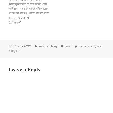
ব্যক্তিত্বই ছিলেন না, তিনি ছিলেন একটি
প্রতিষ্ঠান। আর সেই প্রতিষ্ঠানটিতে রয়েছে
অনেকগুলো কামরা। প্রতিটি কামরাই আপন
আপন সম্পদে সমৃদ্ধ। তাঁর পরিচয় দিতে গিয়ে
18 Sep 2014
অনেকেই তাঁকে ঋষি বলেছেন। ত্যাগ,
In "প্রবন্ধ"
সৎসাহস, ধৈর্য, প্রজ্ঞা আর সৃষ্টিশীলতা ঋষিদের
বৈশিষ্ট্য। রণেশ দাশগুপ্তের চরিত্রে এ
সকল…
Posted
Author
Categories
Tags
17 Nov 2022
Kongkan Nag
প্রবন্ধ
সেকুলার সংস্কৃতি
,
সৈয়দ
on
আজিজুল হক
Leave a Reply