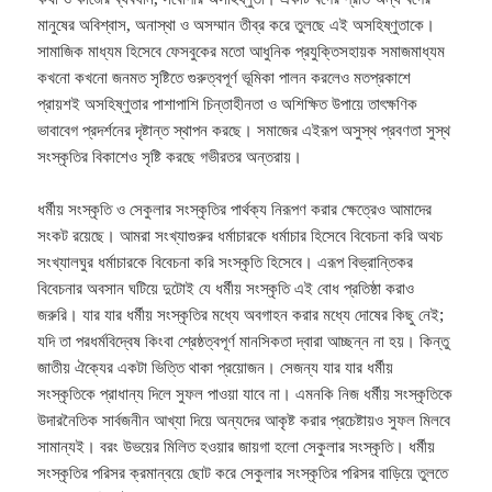
মানুষের অবিশ্বাস, অনাস্থা ও অসম্মান তীব্র করে তুলছে এই অসহিষ্ণুতাকে।
সামাজিক মাধ্যম হিসেবে ফেসবুকের মতো আধুনিক প্রযুক্তিসহায়ক সমাজমাধ্যম
কখনো কখনো জনমত সৃষ্টিতে গুরুত্বপূর্ণ ভূমিকা পালন করলেও মতপ্রকাশে
প্রায়শই অসহিষ্ণুতার পাশাপাশি চিন্তাহীনতা ও অশিক্ষিত উপায়ে তাৎক্ষণিক
ভাবাবেগ প্রদর্শনের দৃষ্টান্ত স্থাপন করছে। সমাজের এইরূপ অসুস্থ প্রবণতা সুস্থ
সংস্কৃতির বিকাশেও সৃষ্টি করছে গভীরতর অন্তরায়।
ধর্মীয় সংস্কৃতি ও সেকুলার সংস্কৃতির পার্থক্য নিরূপণ করার ক্ষেত্রেও আমাদের
সংকট রয়েছে। আমরা সংখ্যাগুরুর ধর্মাচারকে ধর্মাচার হিসেবে বিবেচনা করি অথচ
সংখ্যালঘুর ধর্মাচারকে বিবেচনা করি সংস্কৃতি হিসেবে। এরূপ বিভ্রান্তিকর
বিবেচনার অবসান ঘটিয়ে দুটোই যে ধর্মীয় সংস্কৃতি এই বোধ প্রতিষ্ঠা করাও
জরুরি। যার যার ধর্মীয় সংস্কৃতির মধ্যে অবগাহন করার মধ্যে দোষের কিছু নেই;
যদি তা পরধর্মবিদ্বেষ কিংবা শ্রেষ্ঠত্বপূর্ণ মানসিকতা দ্বারা আচ্ছন্ন না হয়। কিন্তু
জাতীয় ঐক্যের একটা ভিত্তি থাকা প্রয়োজন। সেজন্য যার যার ধর্মীয়
সংস্কৃতিকে প্রাধান্য দিলে সুফল পাওয়া যাবে না। এমনকি নিজ ধর্মীয় সংস্কৃতিকে
উদারনৈতিক সার্বজনীন আখ্যা দিয়ে অন্যদের আকৃষ্ট করার প্রচেষ্টায়ও সুফল মিলবে
সামান্যই। বরং উভয়ের মিলিত হওয়ার জায়গা হলো সেকুলার সংস্কৃতি। ধর্মীয়
সংস্কৃতির পরিসর ক্রমান্বয়ে ছোট করে সেকুলার সংস্কৃতির পরিসর বাড়িয়ে তুলতে