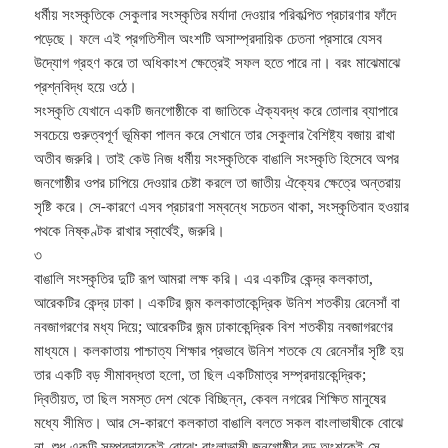
ধর্মীয় সংস্কৃতিকে সেকুলার সংস্কৃতির মর্যাদা দেওয়ার পরিকল্পিত প্রচারণার ফাঁদে
পড়েছে। ফলে এই প্রগতিশীল অংশটি অসাম্প্রদায়িক চেতনা প্রসারে যেসব
উদ্যোগ গ্রহণ করে তা অধিকাংশ ক্ষেত্রেই সফল হতে পারে না। বরং মাঝেমাঝে
প্রশ্নবিদ্ধ হয়ে ওঠে।
সংস্কৃতি যেখানে একটি জনগোষ্ঠীকে বা জাতিকে ঐক্যবদ্ধ করে তোলার ব্যাপারে
সবচেয়ে গুরুত্বপূর্ণ ভূমিকা পালন করে সেখানে তার সেকুলার বৈশিষ্ট্য বজায় রাখা
অতীব জরুরি। তাই কেউ নিজ ধর্মীয় সংস্কৃতিকে বাঙালি সংস্কৃতি হিসেবে অপর
জনগোষ্ঠীর ওপর চাপিয়ে দেওয়ার চেষ্টা করলে তা জাতীয় ঐক্যের ক্ষেত্রে অন্তরায়
সৃষ্টি করে। সে-কারণে এসব প্রচারণা সম্বন্ধে সচেতন থাকা, সংস্কৃতিবান হওয়ার
পথকে নিষ্কণ্টক রাখার স্বার্থেই, জরুরি।
৩
বাঙালি সংস্কৃতির দুটি রূপ আমরা লক্ষ করি। এর একটির কেন্দ্র কলকাতা,
আরেকটির কেন্দ্র ঢাকা। একটির জন্ম কলকাতাকেন্দ্রিক উনিশ শতকীয় রেনেসাঁ বা
নবজাগরণের মধ্য দিয়ে; আরেকটির জন্ম ঢাকাকেন্দ্রিক বিশ শতকীয় নবজাগরণের
মাধ্যমে। কলকাতায় পাশ্চাত্য শিক্ষার প্রভাবে উনিশ শতকে যে রেনেসাঁর সৃষ্টি হয়
তার একটি বড় সীমাবদ্ধতা হলো, তা ছিল একটিমাত্র সম্প্রদায়কেন্দ্রিক;
দ্বিতীয়ত, তা ছিল সমস্ত দেশ থেকে বিচ্ছিন্ন, কেবল নগরের শিক্ষিত মানুষের
মধ্যে সীমিত। আর সে-কারণে কলকাতা বাঙালি বলতে সকল বাংলাভাষীকে বোঝে
না, শুধু একটি সম্প্রদায়কেই বোঝে; বাংলাভাষী জনগোষ্ঠীর বড় অংশকেই সে