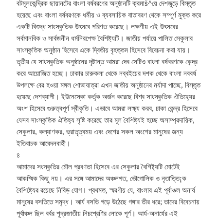
বটমূলকেন্দ্রিক ছায়ানটের বাংলা বর্ষবরণের অনুষ্ঠানটি ক্রমাš^য়ে দেশজুড়ে বিস্তৃত
হয়েছে এবং বাংলা বর্ষবরণকে ধর্মীয় ও ব্যবসায়িক বাতাবরণ থেকে সম্পূর্ণ মুক্ত করে
একটি বিশুদ্ধ সাংস্কৃতিক উৎসবে পরিণত করেছে। লক্ষণীয় এই উৎসবের
সর্বমানবিক ও সার্বজনীন ধর্মনিরপেক্ষ বৈশিষ্ট্যটি। জাতীয় পর্যায়ে পালিত সেকুলার
সাংস্কৃতিক অনুষ্ঠান হিসেবে একে দ্বিতীয় বৃহত্তম হিসেবে বিবেচনা করা যায়।
তৃতীয় যে সাংস্কৃতিক অনুষ্ঠানের দৃষ্টান্ত আমরা দেব সেটিও বাংলা বর্ষবরণকে কেন্দ্র
করে আয়োজিত হচ্ছে। ঢাকার চারুকলা থেকে নব্বইয়ের দশক থেকে বাংলা নববর্ষ
উপলক্ষে বের হওয়া মঙ্গল শোভাযাত্রা এখন জাতীয় অনুষ্ঠানের মর্যাদা পাচ্ছে, বিস্তৃত
হয়েছে দেশব্যাপী। ইউনেস্কো কর্তৃক অর্জন করেছে বিশ্ব সাংস্কৃতিক ঐতিহ্যের
অংশ হিসেবে গুরুত্বপূর্ণ স্বীকৃতি। এভাবে আমরা লক্ষ্য করব, ঢাকা কেন্দ্র হিসেবে
যেসব সাংস্কৃতিক ঐতিহ্য সৃষ্টি করেছে তার মূল বৈশিষ্ট্যই হচ্ছে অসাম্প্রদায়িক,
সেকুলার, কল্যাণকর, ভ্রাতৃত্বময় এবং দেশের সকল অংশের মানুষের জন্য
ইতিবাচক আবেদনবাহী।
৪
আমাদের সংস্কৃতির মৌল প্রবণতা হিসেবে এর সেকুলার বৈশিষ্ট্যটি মোটেই
আকস্মিক কিছু নয়। এর সঙ্গে আমাদের অঞ্চলগত, ভৌগোলিক ও নৃতাত্তি¡ক
বৈশিষ্ট্যের রয়েছে নিবিড় যোগ। প্রথমত, স্মরণীয় যে, বাংলার এই পূর্বাঞ্চল অনার্য
মানুষের বসতিতে সমৃদ্ধ। আর্য বসতি গড়ে উঠেছে গঙ্গার তীর ধরে; তাদের বিবেচনায়
পূর্বাঞ্চল ছিল বর্বর শূদ্রজাতীয় নিচশ্রেণির লোকে পূর্ণ। আর্য-অনার্যের এই