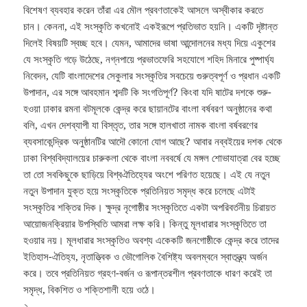
বিশেষণ ব্যবহার করেন তাঁরা এর মৌল প্রবণতাকেই আসলে অস্বীকার করতে
চান। কেননা, এই সংস্কৃতি কখনোই একইরূপে প্রতিভাত হয়নি। একটি দৃষ্টান্ত
দিলেই বিষয়টি স্বচ্ছ হবে। যেমন, আমাদের ভাষা আন্দোলনের মধ্য দিয়ে একুশের
যে সংস্কৃতি গড়ে উঠেছে, নগ্নপায়ে প্রভাতফেরি সহযোগে শহিদ মিনারে পুষ্পার্ঘ্য
নিবেদন, যেটি বাংলাদেশের সেকুলার সংস্কৃতির সবচেয়ে গুরুত্বপূর্ণ ও প্রধান একটি
উপাদান, এর সঙ্গে আবহমান শব্দটি কি সংগতিপূর্ণ? কিংবা যদি ষাটের দশকে শুরু-
হওয়া ঢাকার রমনা বটমূলকে কেন্দ্র করে ছায়ানটের বাংলা বর্ষবরণ অনুষ্ঠানের কথা
বলি, এখন দেশব্যাপী যা বিস্তৃত, তার সঙ্গে হালখাতা নামক বাংলা বর্ষবরণের
ব্যবসাকেন্দ্রিক অনুষ্ঠানটির আদৌ কোনো যোগ আছে? আবার নব্বইয়ের দশক থেকে
ঢাকা বিশ্ববিদ্যালয়ের চারুকলা থেকে বাংলা নববর্ষে যে মঙ্গল শোভাযাত্রা বের হচ্ছে
তা তো সবকিছুকে ছাড়িয়ে বিশ্বঐতিহ্যের অংশে পরিণত হয়েছে। এই যে নতুন
নতুন উপাদান যুক্ত হয়ে সংস্কৃতিকে প্রতিনিয়ত সমৃদ্ধ করে চলেছে এটাই
সংস্কৃতির শক্তির দিক। ক্ষুদ্র নৃগোষ্ঠীর সংস্কৃতিতে একটা অপরিবর্তনীয় চিরায়ত
আয়োজনক্রিয়ার উপস্থিতি আমরা লক্ষ করি। কিন্তু মূলধারার সংস্কৃতিতে তা
হওয়ার নয়। মূলধারার সংস্কৃতিও অবশ্য একেকটি জনগোষ্ঠীকে কেন্দ্র করে তাদের
ইতিহাস-ঐতিহ্য, নৃতাত্ত্বিক ও ভৌগোলিক বৈশিষ্ট্য অবলম্বনে স্বাতন্ত্র্য অর্জন
করে। তবে প্রতিনিয়ত গ্রহণ-বর্জন ও রূপান্তরশীল প্রবণতাকে ধারণ করেই তা
সমৃদ্ধ, বিকশিত ও শক্তিশালী হয়ে ওঠে।
২