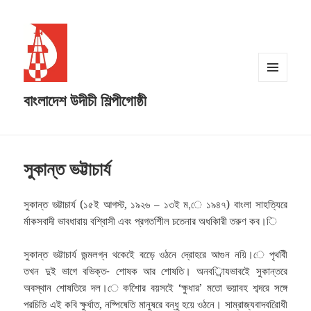
MENU
বাংলাদেশ উদীচী শিল্পীগোষ্ঠী
AND
WIDGETS
সুকান্ত ভট্টাচার্য
সুকান্ত ভট্টাচার্য (১৫ই আগস্ট, ১৯২৬ – ১৩ই ম,ে ১৯৪৭) বাংলা সাহত্যিরে
র্মাকসবাদী ভাবধারায় বশ্বিাসী এবং প্রগতশিীল চতেনার অধকিারী তরুণ কব।ি
সুকান্ত ভট্টাচার্য জন্মলগ্ন থকেইে বড়েে ওঠনে দ্রোহরে আগুন নয়ি।ে পৃথবিী
তখন দুই ভাগে বভিক্ত- শোষক আর শোষতি। অনবর্িাযভাবইে সুকান্তরে
অবস্থান শোষতিরে দল।ে কশিোর বয়সইে ‘ক্ষুধার’ মতো ভয়াবহ শব্দরে সঙ্গে
পরচিতি এই কবি ক্ষুর্ধাত, নষ্পিষেতি মানুষরে বন্ধু হয়ে ওঠনে। সাম্রাজ্যবাদবরিোধী