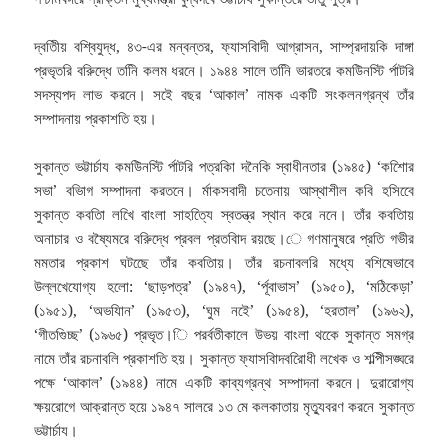
দ্বতিীয় বশ্বিযুদ্ধ, ৪৩-এর মন্বন্তর, ফ্যাসবিাদী আগ্রাসন, সাম্প্রদায়কি দাঙ্গা
প্রভৃতরি বরিুদ্ধে তনিি কলম ধরনে। ১৯৪৪ সালে তনিি ভারতরে কমউিনস্টি র্পাটরি
সদস্যপদ লাভ করনে। সইে বছর ‘আকাল’ নামক একটি সংকলনগ্রন্থ তাঁর
সম্পাদনায় প্রকাশতি হয়।
সুকান্ত ভট্টার্চায কমউিনস্টি র্পাটরি পত্রকিা দনৈকি স্বাধীনতার (১৯৪৫) ‘কশিোর
সভা’ বভিাগ সম্পাদনা করতনে। র্মাকসবাদী চতেনায় আস্থাশীল কবি হসিবেে
সুকান্ত কবতিা লখিে বাংলা সাহত্যিে স্বতন্ত্র স্থান করে ননে। তাঁর কবতিায়
অনাচার ও বষ্যৈমরে বরিুদ্ধে প্রবল প্রতবিাদ রয়ছে।ে গণমানুষরে প্রতি গভীর
মমতার প্রকাশ ঘটছেে তাঁর কবতিায়। তাঁর রচনাবলরি মধ্যে বশিষেভাবে
উল্লখেযোগ্য হলো: ‘ছাড়পত্র’ (১৯৪৭), ‘র্পূবাভাস’ (১৯৫০), ‘মঠিকেড়া’
(১৯৫১), ‘অভযিান’ (১৯৫৩), ‘ঘুম নইে’ (১৯৫৪), ‘হরতাল’ (১৯৬২),
‘গীতগিুচ্ছ’ (১৯৬৫) প্রভৃত।ি পরর্বতীকালে উভয় বাংলা থকেে সুকান্ত সমগ্র
নামে তাঁর রচনাবলি প্রকাশতি হয়। সুকান্ত ফ্যাসবিাদবরিোধী লখেক ও শল্পিীসঙ্ঘরে
পক্ষে ‘আকাল’ (১৯৪৪) নামে একটি কাব্যগ্রন্থ সম্পাদনা করনে। দুরারোগ্য
ক্ষয়রোগে আক্রান্ত হয়ে ১৯৪৭ সালরে ১৩ মে কলকাতায় মৃত্যুবরণ করনে সুকান্ত
ভট্টার্চায।