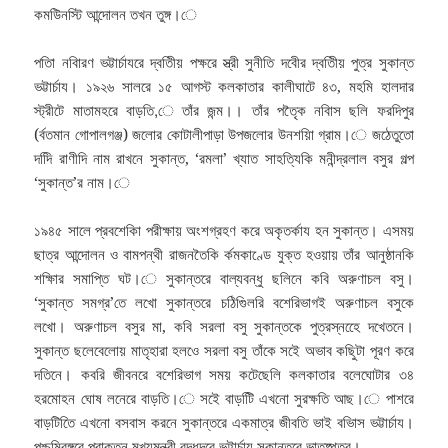
কমউিনস্টি আন্দোলন তখন তুঙ্গ।ে
পতিা নবিারণ ভট্টার্চাযরে দ্বতিীয় পক্ষরে স্ত্রী সুনীতি দবেীর দ্বতিীয় পুত্র সুকান্ত
ভট্টার্চায। ১৯২৬ সালরে ১৫ আগস্ট কলকাতার কালীঘাটে ৪৩, মহমি হালদার
স্ট্রীটে মাতামহরে বাড়তি,ে তাঁর জন্ম।। তাঁর পতৈৃক নবিাস ছলি ফরদিপুর
(র্বতমান গোপালগঞ্জ) জলোর কোটালীপাড়া উপজলোর উনশয়িা গ্রাম।ে জঠেতুতো
দদিি রাণীদি নাম রাখনে সুকান্ত, ‘রমলা’ খ্যাত সাহত্যিকি মনীন্দ্রলাল বসুর গল্প
‘সুকান্ত’র নাম।ে
১৯৪৫ সালে প্রবশেকিা পরীক্ষায় অংশগ্রহণ করে অকৃতর্কায হন সুকান্ত। এসময়
ছাত্র আন্দোলন ও বামপন্থী রাজনতৈকি র্কমকাণ্ডে যুক্ত হওয়ায় তাঁর আনুষ্ঠানকি
শক্ষিার সমাপ্তি ঘট।ে সুকান্তরে বাল্যবন্ধু ছলিনে কবি অরুণাচল বসু।
‘সুকান্ত সমগ্র’তে লখো সুকান্তরে চঠিগিুলরি বশেরিভাগই অরুণাচল বসুকে
লখো। অরুণাচল বসুর মা, কবি সরলা বসু সুকান্তকে পুত্রস্নহেে দখেতনে।
সুকান্ত ছলেবেলোয় মাতৃহারা হলওে সরলা বসু তাঁকে সইে অভাব কছিুটা পূরণ করে
দতিনে। কবরি জীবনরে বশেরিভাগ সময় কটেছেলি কলকাতার বলেঘোটার ৩৪
হরমোহন ঘোষ লনেরে বাড়তি।ে সইে বাড়টিি এখনো সুরক্ষতি আছ।ে পাশরে
বাড়টিতিে এখনো বসবাস করনে সুকান্তরে একমাত্র জীবতি ভাই বভিাস ভট্টার্চায।
পশ্চমিবঙ্গরে প্রাক্তন মুখ্যমন্ত্রী বুদ্ধদবে ভট্টার্চায সুকান্তরে ভাতুষ্পুত্র।