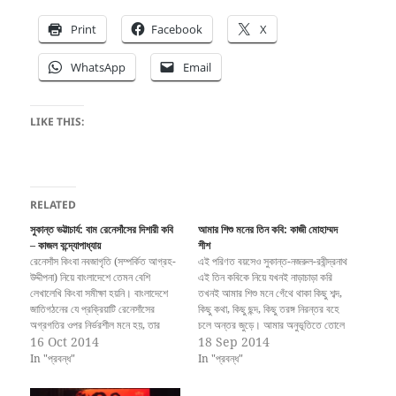
Print
Facebook
X
WhatsApp
Email
LIKE THIS:
RELATED
সুকান্ত ভট্টাচার্য: বাম রেনেসাঁসের দিশারী কবি
আমার শিশু মনের তিন কবি: কাজী মোহাম্মদ
– কাজল বন্দ্যোপাধ্যায়
শীশ
রেনেসাঁস কিংবা নবজাগৃতি (সম্পর্কিত আগ্রহ-
এই পরিণত বয়সেও সুকান্ত-নজরুল-রবীন্দ্রনাথ
উদ্দীপনা) নিয়ে বাংলাদেশে তেমন বেশি
এই তিন কবিকে নিয়ে যখনই নাড়াচাড়া করি
লেখালেখি কিংবা সমীক্ষা হয়নি। বাংলাদেশে
তখনই আমার শিশু মনে গেঁথে থাকা কিছু শব্দ,
জাতিগঠনের যে প্রক্রিয়াটি রেনেসাঁসের
কিছু কথা, কিছু ছন্দ, কিছু তরঙ্গ নিরন্তর বহে
অগ্রগতির ওপর নির্ভরশীল মনে হয়, তার
চলে অন্তর জুড়ে। আমার অনুভূতিতে তোলে
হালফিল অবস্থা আমাদের জানা নেই।
16 Oct 2014
এমন সব ঢেউ যা ভাষায় রূপ দেওয়ার সাধ্য
18 Sep 2014
চারদিকে এ উপলব্ধিরও অভাব যে জাতি গঠন
আমার নেই। কেমন করে কোথা থেকে শুর
In "প্রবন্ধ"
In "প্রবন্ধ"
না এগোলে, বাংলাদেশে এমনকি বুর্জোয়া
করবো বুঝে…
বিকাশও আগাবে না। তবে, নানাভাবেই ছোট