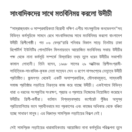
সাংবাদিকদের সাথে মতবিনিময় করলো উদীচী
“সাম্রাজ্যবাদ ও সাম্প্রদায়িকতা বিরোধী দক্ষিণ এশীয় সাংস্কৃতিক কনভেনশন”সহ
বিভিন্ন কর্মসূচিকে সামনে রেখে সাংবাদিকদের সাথে মতবিনিময় করলো বাংলাদেশ
উদীচী শিল্পীগোষ্ঠী। গত ০৬ ফেব্র“য়ারি শনিবার বিকাল সাড়ে তিনটায় ঢাকা
রিপোর্টার্স ইউনিটির গোলটেবিল মিলনায়তনে আয়োজিত মতবিনিময় সভায় উদীচীর
পক্ষ থেকে নানা কর্মসূচি সম্পর্কে বিস্তারিত তথ্য তুলে ধরেন উদীচীর সভাপতি
কামাল লোহানী।
তিনি বলেন, ১৯৬৮ সালের ২৯ অক্টোবর শিল্পীসংগ্রামী-
সাহিত্যিক-সাংবাদিক-কৃষক নেতা সত্যেন সেন ও রণেশ দাশগুপ্তের নেতৃত্বে উদীচী
প্রতিষ্ঠিত। জন্মলগ্ন থেকেই একটি অসাম্প্রদায়িক, মৌলবাদমুক্ত, সাম্যবাদী
সমাজ প্রতিষ্ঠার লড়াইয়ে নিরন্তর কাজ করে যাচ্ছে উদীচী। একইসাথে বিভিন্ন
ধারা ও ধরনের সংস্কৃতির সংরক্ষণ, প্রচার ও প্রসারে নিজেদের নিয়োজিত করেছেন
উদীচীর শিল্পী-কর্মীরা। বর্তমান বিশ্বব্যবস্থায় কর্পোরেট পুঁজির অসুস্থ
প্রতিযোগিতার ফলে স্বাধীনভাবে মত প্রকাশের এবং কাজের অধিকার থেকে বঞ্চিত
হচ্ছে সাধারণ মানুষ। এর বিরুদ্ধে সামগ্রিক লড়াইয়ের বিকল্প নেই।
সেই সামগ্রিক লড়াইয়ের ধারাবাহিকতায় আয়োজিত নানা কর্মসূচির পরিকল্পনা তুলে