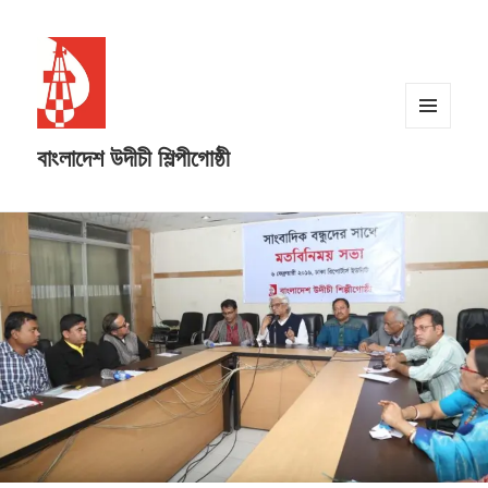
MENU
বাংলাদেশ উদীচী শিল্পীগোষ্ঠী
AND
WIDGETS