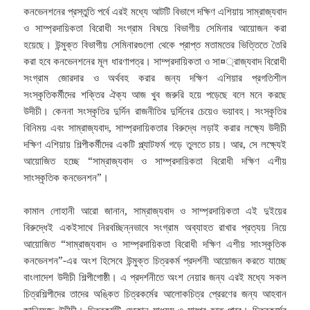
কনভেনশনের প্রস্তুতি পর্বে এরই মধ্যে আটটি বিভাগে দক্ষিণ এশিয়ায় সাম্রাজ্যবাদ
ও সাম্প্রদায়িকতা বিরোধী সংগ্রাম বিষয়ে বিভাগীয় সেমিনার আয়োজন করা
হয়েছে। উন্মুক্ত বিভাগীয় সেমিনারগুলো থেকে প্রাপ্ত মতামতের ভিত্তিতে তৈরি
করা হবে কনভেনশনের মূল ধারণাপত্র। সাম্প্রদায়িকতা ও সা¤্রাজ্যবাদ বিরোধী
সংগ্রাম জোরদার ও অর্থবহ করার জন্য দক্ষিণ এশিয়ার প্রগতিশীল
সংস্কৃতিকর্মীদের শক্তির ঐক্য আজ খুব জরুরি হয়ে পড়েছে বলে মনে করছে
উদীচী। কেননা সংস্কৃতির দুর্দিন রাজনীতির দুর্দিনের চেয়েও ভয়াবহ। সংস্কৃতির
বিনিময় এবং সাম্রাজ্যবাদ, সাম্প্রদায়িকতার বিরুদ্ধে লড়াই করার লক্ষ্যে উদীচী
দক্ষিণ এশিয়ায় শিল্পীকর্মীদের একটি প্ল্যাটফর্ম গড়ে তুলতে চায়। আর, সে লক্ষ্যেই
আয়োজিত হচ্ছে “সাম্রাজ্যবাদ ও সাম্প্রদায়িকতা বিরোধী দক্ষিণ এশীয়
সাংস্কৃতিক কনভেনশন”।
কামাল লোহানী আরো জানান, সাম্রাজ্যবাদ ও সাম্প্রদায়িকতা এই দুইয়ের
বিরুদ্ধেই একইসাথে নিরবচ্ছিন্নভাবে সংগ্রাম অব্যাহত রাখার প্রত্যয় নিয়ে
আয়োজিত “সাম্রাজ্যবাদ ও সাম্প্রদায়িকতা বিরোধী দক্ষিণ এশীয় সাংস্কৃতিক
কনভেনশন”-এর অংশ হিসেবে উন্মুক্ত চিত্রকর্ম প্রদর্শনী আয়োজন করতে যাচ্ছে
বাংলাদেশ উদীচী শিল্পীগোষ্ঠী। এ প্রদর্শনীতে অংশ নেয়ার জন্য এরই মধ্যে সকল
চিত্রশিল্পীদের তাদের অঙ্কিত চিত্রকর্মের আলোকচিত্র প্রেরণের জন্য আহবান
জানিয়েছে উদীচী। চিত্রকর্মটি যেকোন মাধ্যম ও মাপের হতে পারে। চিত্রকর্মের