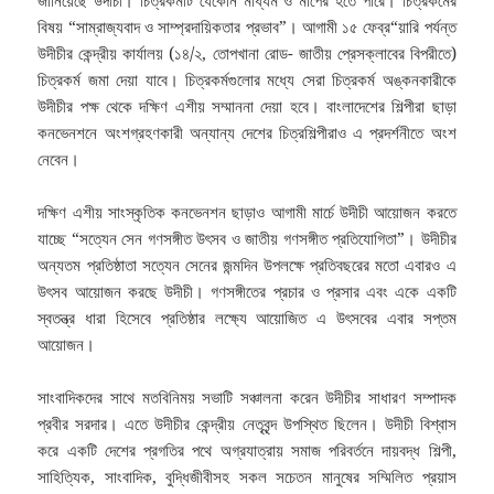
বিষয় “সাম্রাজ্যবাদ ও সাম্প্রদায়িকতার প্রভাব”। আগামী ১৫ ফেব্র“য়ারি পর্যন্ত
উদীচীর কেন্দ্রীয় কার্যালয় (১৪/২, তোপখানা রোড- জাতীয় প্রেসক্লাবের বিপরীতে)
চিত্রকর্ম জমা দেয়া যাবে। চিত্রকর্মগুলোর মধ্যে সেরা চিত্রকর্ম অঙ্কনকারীকে
উদীচীর পক্ষ থেকে দক্ষিণ এশীয় সম্মাননা দেয়া হবে। বাংলাদেশের শিল্পীরা ছাড়া
কনভেনশনে অংশগ্রহণকারী অন্যান্য দেশের চিত্রশিল্পীরাও এ প্রদর্শনীতে অংশ
নেবেন।
দক্ষিণ এশীয় সাংস্কৃতিক কনভেনশন ছাড়াও আগামী মার্চে উদীচী আয়োজন করতে
যাচ্ছে “সত্যেন সেন গণসঙ্গীত উৎসব ও জাতীয় গণসঙ্গীত প্রতিযোগিতা”। উদীচীর
অন্যতম প্রতিষ্ঠাতা সত্যেন সেনের জন্মদিন উপলক্ষে প্রতিবছরের মতো এবারও এ
উৎসব আয়োজন করছে উদীচী। গণসঙ্গীতের প্রচার ও প্রসার এবং একে একটি
স্বতন্ত্র ধারা হিসেবে প্রতিষ্ঠার লক্ষ্যে আয়োজিত এ উৎসবের এবার সপ্তম
আয়োজন।
সাংবাদিকদের সাথে মতবিনিময় সভাটি সঞ্চালনা করেন উদীচীর সাধারণ সম্পাদক
প্রবীর সরদার। এতে উদীচীর কেন্দ্রীয় নেতৃবৃন্দ উপস্থিত ছিলেন। উদীচী বিশ্বাস
করে একটি দেশের প্রগতির পথে অগ্রযাত্রায় সমাজ পরিবর্তনে দায়বদ্ধ শিল্পী,
সাহিত্যিক, সাংবাদিক, বুদ্ধিজীবীসহ সকল সচেতন মানুষের সম্মিলিত প্রয়াস