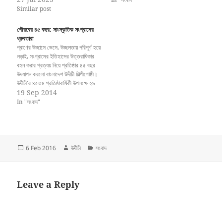
Similar post
গৌরবের ৪৫ বছর: সাংস্কৃতিক সংগ্রামের
ধ্রুবতারা
প্রাণের উচ্ছাসে ভেসে, উচ্ছলতায় পরিপূর্ণ হয়ে
লড়াই, সংগ্রামের ইতিহাসের উত্তরাধিকার
বহন করার প্রত্যয় নিয়ে প্রতিষ্ঠার ৪৫ বছর
উদযাপন করলো বাংলাদেশ উদীচী শিল্পীগোষ্ঠী।
উদীচী’র ৪৫তম প্রতিষ্ঠাবার্ষিকী উপলক্ষে ২৯
অক্টোবর মঙ্গলবার বিকাল ৪টায় ঢাকা
19 Sep 2014
বিশ্ববিদ্যালয়ের টিএসসি’র স্বোপার্জিত
In "সংবাদ"
স্বাধীনতা চত্বরে আয়োজন করা হয় আনন্দ
অনুষ্ঠানমালার। শুরুতেই অনুষ্ঠানমালার
উদ্বোধন করেন বিভিন্ন সময়ে উদীচী’র লড়াই,
…
Posted
Author
Categories
6 Feb 2016
উদীচী
সংবাদ
on
Leave a Reply