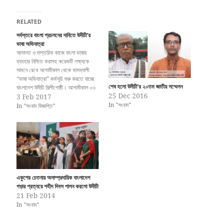
RELATED
সর্বস্তরে বাংলা প্রচলনের দাবিতে উদীচী’র
ভাষা অভিযাত্রা
আদালত ও দাপ্তরিক কাজে বাংলা ভাষার
ব্যবহার নিশ্চিত করাসহ কয়েকটি লক্ষ্যকে
সামনে রেখে আগামীকাল থেকে মাসব্যাপী
“ভাষা অভিযাত্রা” কর্মসূচি শুরু করতে যাচ্ছে
শেষ হলো উদীচী’র ২০তম জাতীয় সম্মেলন
বাংলাদেশ উদীচী শিল্পীগোষ্ঠী। আগামীকাল ০৩
25 Dec 2016
ফেব্রুয়ারি শুক্রবার বিকাল ৪টায় জাতীয়
3 Feb 2017
In "সংবাদ"
প্রেসক্লাবের সামনে থেকে শোভাযাত্রাসহ
In "সংবাদ বিজ্ঞপ্তি"
কেন্দ্রীয় শহীদ মিনারে মহান ভাষা শহীদদের
প্রতি শ্রদ্ধা নিবেদনের মধ্য দিয়ে শুরু হবে
এ…
একুশের চেতনায় অসাম্প্রদায়িক বাংলাদেশ
গড়ার প্রত্যয়ে শহীদ দিবস পালন করলো উদীচী
21 Feb 2014
In "সংবাদ"