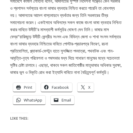
সমাবেশে কামাল লোহানী বলেন, আদালতের সুস্পষ্ট নির্দেশনা সত্ত্বেও কেন সরকার
ও প্রশাসন সর্বস্তরে বাংলা ভাষার ব্যবহার নিশ্চিত করতে পারেনি তা বোধগম্য
নয়। আদালতের আদেশ বাস্তবায়নে ব্যর্থতার জন্য তিনি সরকারের তীব্র
সমালোচনা করেন। একইসাথে অবিলম্বে সকল কাজে বাংলা ভাষা ব্যবহার নিশ্চিত
করার দাবিতে উদীচী’র মাসব্যাপী কর্মসূচির ঘোষণা দেন তিনি। ভাষার মাস
ফেব্র“য়ারিজুড়ে উদীচী কেন্দ্রীয় সংসদ এবং বিভিন্ন জেলা ও শাখা সংসদ সর্বস্তরে
বাংলা ভাষার ব্যবহার নিশ্চিতের দাবিতে পোস্টার-প্রচারপত্র বিতরণ, রচনা
প্রতিযোগিতা, প্ল্যাকার্ড-ফেস্টুন হাতে সুসজ্জিত পদযাত্রা, পথনাটক এবং গান-
আবৃত্তি-নৃত্য পরিবেশনা ও পথসভার মধ্য দিয়ে সাধারণ মানুষের মধ্যে সচেতনতা
সৃষ্টির চেষ্টা চালাবে। এছাড়া, থাকবে সকল জাতিগোষ্ঠীর মাতৃভাষার অধিকার সুরক্ষা,
ভাষার ভুল ও বিকৃতি রোধ করা ইত্যাদি দাবিতে নানা বৈচিত্র্যপূর্ণ কর্মসূচি।
Print
Facebook
X
WhatsApp
Email
LIKE THIS: