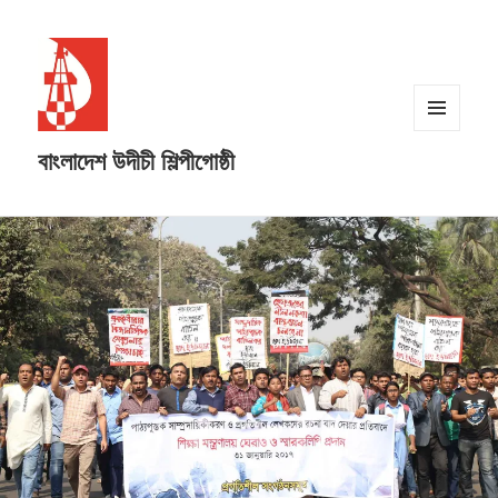
MENU
বাংলাদেশ উদীচী শিল্পীগোষ্ঠী
AND
WIDGETS