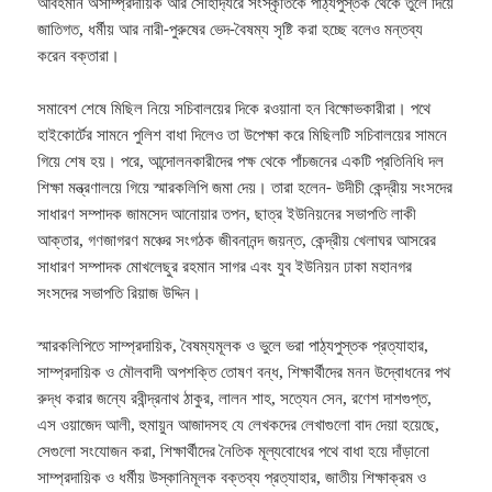
আবহমান অসাম্প্রদায়িক আর সৌহার্দ্যরে সংস্কৃতিকে পাঠ্যপুস্তক থেকে তুলে দিয়ে
জাতিগত, ধর্মীয় আর নারী-পুরুষের ভেদ-বৈষম্য সৃষ্টি করা হচ্ছে বলেও মন্তব্য
করেন বক্তারা।
সমাবেশ শেষে মিছিল নিয়ে সচিবালয়ের দিকে রওয়ানা হন বিক্ষোভকারীরা। পথে
হাইকোর্টের সামনে পুলিশ বাধা দিলেও তা উপেক্ষা করে মিছিলটি সচিবালয়ের সামনে
গিয়ে শেষ হয়। পরে, আন্দোলনকারীদের পক্ষ থেকে পাঁচজনের একটি প্রতিনিধি দল
শিক্ষা মন্ত্রণালয়ে গিয়ে স্মারকলিপি জমা দেয়। তারা হলেন- উদীচী কেন্দ্রীয় সংসদের
সাধারণ সম্পাদক জামসেদ আনোয়ার তপন, ছাত্র ইউনিয়নের সভাপতি লাকী
আক্তার, গণজাগরণ মঞ্চের সংগঠক জীবনানন্দ জয়ন্ত, কেন্দ্রীয় খেলাঘর আসরের
সাধারণ সম্পাদক মোখলেছুর রহমান সাগর এবং যুব ইউনিয়ন ঢাকা মহানগর
সংসদের সভাপতি রিয়াজ উদ্দিন।
স্মারকলিপিতে সাম্প্রদায়িক, বৈষম্যমূলক ও ভুলে ভরা পাঠ্যপুস্তক প্রত্যাহার,
সাম্প্রদায়িক ও মৌলবাদী অপশক্তি তোষণ বন্ধ, শিক্ষার্থীদের মনন উদ্বোধনের পথ
রুদ্ধ করার জন্যে রবীন্দ্রনাথ ঠাকুর, লালন শাহ, সত্যেন সেন, রণেশ দাশগুপ্ত,
এস ওয়াজেদ আলী, হুমায়ুন আজাদসহ যে লেখকদের লেখাগুলো বাদ দেয়া হয়েছে,
সেগুলো সংযোজন করা, শিক্ষার্থীদের নৈতিক মূল্যবোধের পথে বাধা হয়ে দাঁড়ানো
সাম্প্রদায়িক ও ধর্মীয় উস্কানিমূলক বক্তব্য প্রত্যাহার, জাতীয় শিক্ষাক্রম ও