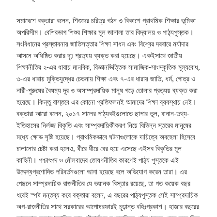
সমাবেশে বক্তারা বলেন, শিশুদের চরিত্র গঠন ও বিকাশে প্রাথমিক শিক্ষার ভূমিকা
অপরিসীম। বেশিরভাগ শিশুর শিক্ষার মূল জানালা তার বিদ্যালয় ও পাঠ্যপুস্তক।
সংবিধানের প্রস্তাবনায় জাতিসত্তার শিক্ষা সাধন এবং বিশ্বের দরবারে মর্যাদার
আসনে অধিষ্ঠিত করার দৃঢ় প্রত্যয় ব্যক্ত করা হয়েছে। একইসাথে জাতীয়
শিক্ষানীতির ২-এর ধারায় মানবিক, বিজ্ঞানভিত্তিক সামাজিক-সাংস্কৃতিক মূল্যবোধ,
৩-এর ধারায় মুক্তিযুদ্ধের চেতনায় শিক্ষা এবং ৭-এর ধারায় জাতি, ধর্ম, গোত্র ও
নারী-পুরুষের বৈষম্য দূর ও অসাম্প্রদায়িক মানুষ গড়ে তোলার প্রত্যয় ব্যক্ত করা
হয়েছে। কিন্তু বাস্তবে এর কোনো প্রতিফলনই আমাদের শিক্ষা ব্যবস্থায় নেই।
বক্তারা আরো বলেন, ২০১৭ সালের পাঠ্যবইগুলোতে ছাপার ভুল, বানান-তথ্য-
ইতিহাসের নির্লজ্জ বিকৃতি এবং সাম্প্রদায়িকীকরণ নিয়ে বিভিন্ন স্তরের মানুষের
মধ্যে ক্ষোভ সৃষ্টি হয়েছে। প্রাথমিকভাবে ঘটনাগুলোকে দায়িত্বে অবহেলা হিসেবে
চালানোর চেষ্টা করা হলেও, ধীরে ধীরে বের হয়ে এসেছে এইসব বিকৃতির মূল
কাহিনী। পশ্চাৎপদ ও মৌলবাদের তোষণনীতির কারণেই পাঠ্য পুস্তকে এই
উদ্দেশ্যপ্রণোদিত পরিবর্তনগুলো আনা হয়েছে বলে অভিযোগ করেন তারা। এর
পেছনে সাম্প্রদায়িক রাজনীতির যে ভয়ানক বিস্তার রয়েছে, তা গত কয়েক বছর
ধরেই স্পষ্ট মন্তব্য করে বক্তারা বলেন, এ বছরের পাঠ্যপুস্তক সেই সাম্প্রদায়িক
অপ-রাজনীতির সাথে সরকারের আপোষরফারই চূড়ান্ত বহিঃপ্রকাশ। হাজার বছরের