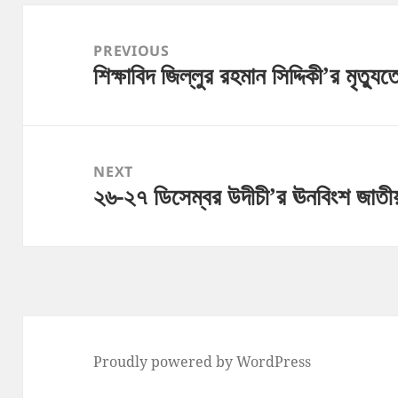
Post
navigation
PREVIOUS
শিক্ষাবিদ জিল্লুর রহমান সিদ্দিকী’র মৃত্য
Previous
post:
NEXT
২৬-২৭ ডিসেম্বর উদীচী’র ঊনবিংশ জাতী
Next
post:
Proudly powered by WordPress