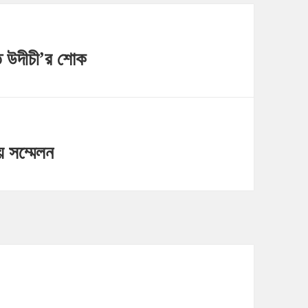
ুতে উদীচী’র শোক
য় সম্মেলন