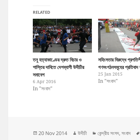
RELATED
তনু হত্যাকাণ্ডের দ্রুত বিচার ও
সহিংসতার বিরুদ্ধে প্রগতি
শাস্তির দাবিতে দেশব্যাপী উদীচীর
গণসংগঠনসমূহের প্রতিবাদ
25 Jan 2015
সমাবেশ
In "সংবাদ"
6 Apr 2016
In "সংবাদ"
Posted
Author
Categories
20 Nov 2014
উদীচী
কেন্দ্রীয় সংসদ
,
সংবাদ