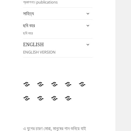
প্রকাশনা। publications
menu
expand
সাহিত্য
child
expand
menu
ছবি বহর
child
ছবি বহর
menu
expand
ENGLISH
child
ENGLISH VERSION
menu
উদীচী
সংগঠন
জাতীয়
জেলা/
সংবাদ
সম্মেলন
শাখা
বিজ্ঞপ্তি
প্রকাশনা
সাহিত্য
ছবি
ENGLISH
বহর
এ যুগের চারণ মোরা, মানুষের গান শুনিয়ে যাই