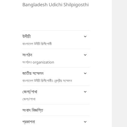
Bangladesh Udichi Shilpigosthi
expand
উদীচী
child
বাংলাদেশ উদীচী শিল্পীগোষ্ঠী
menu
expand
সংগঠন
child
সংগঠন। organization
menu
expand
জাতীয় সম্মেলন
child
বাংলাদেশ উদীচী শিল্পীগোষ্ঠী। কেন্দ্রীয় সম্মেলন
menu
expand
জেলা/শাখা
child
জেলা/শাখা
menu
সংবাদ বিজ্ঞপ্তি
expand
প্রকাশনা
child