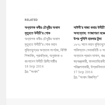
RELATED
অধ্যাপক কবীর চৌধুরীর অকাল
সাঈদী’র সাজা কমায় উদীচী
মৃত্যুতে উদীচী’র শোক
অসন্তোষ: গণজাগরণ মঞ্চের
অধ্যাপক কবীর চৌধুরীর অকাল
উপর পুলিশি হামলার নিন্দা
মৃত্যুতে উদীচী’র শোক মহান
১৯৭১ সালে মহান মুক্তিযুদ
মুক্তিযুদ্ধের অন্যতম সংগঠক, বিশিষ্ট
পাকিস্তান সেনাবাহিনী ও স
শিক্ষাবিদ, প্রাবন্ধিক, অনুবাদক ও
অন্যতম প্রধান দালাল, বাঙ
বাংলাদেশ উদীচী শিল্পীগোষ্ঠীর
ষড়যন্ত্রকারী, মানবতাবিরো
18 Sep 2014
উপদেষ্টামন্ডলীর অন্যতম সদস্য
পরিকল্পনাকারী, উস্কানিদাতা
In "সংবাদ"
17 Sep 2014
অধ্যাপক কবীর চৌধুরীর মৃত্যুতে
ইন্ধনদাতা এবং রাজাকার,
In "সংবাদ বিজ্ঞপ্তি"
উদীচী কেন্দ্রীয় সংসদ গভীরভাবে
আল-শামস, শান্তি কমিটি প্
শোকাহত। আজীবন ধর্মনিরপেক্ষতায়
বাহিনীর সাথে ওতপ্রোতভা
বিশ্বাসী কবীর চৌধুরীর মৃত্যুতে
জামায়াত নেতা দেলাওয়ার 
বাংলাদেশের শিক্ষা, সাহিত্য ও
সাঈদীর সাজা কমে যাওয়া
সাংস্কৃতিক জগতের অপূরণীয় ক্ষতি
ও ক্ষোভ প্রকাশ করেছে বা