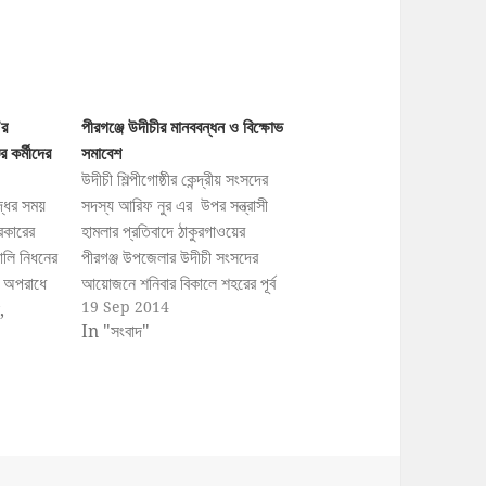
’র
পীরগঞ্জে উদীচীর মানববন্ধন ও বিক্ষোভ
 কর্মীদের
সমাবেশ
উদীচী শিল্পীগোষ্ঠীর কেন্দ্রীয় সংসদের
্ধের সময়
সদস্য আরিফ নুর এর উপর সন্ত্রাসী
রকারের
হামলার প্রতিবাদে ঠাকুরগাওয়ের
ালি নিধনের
পীরগঞ্জ উপজেলার উদীচী সংসদের
ধী অপরাধে
আয়োজনে শনিবার বিকালে শহরের পূর্ব
19 Sep 2014
,
চৌরাস্থায় মানববন্ধন ও বিক্ষোভ
In "সংবাদ"
 আলবদর,
সমাবেশ অনুষ্ঠিত হয়েছে। উদীচী
রভৃতি
পীরগঞ্জ উপজেলা সংসদের সভাপতি
বে জড়িত
দীপেন্দ্র নাথ রায়ের সভাপতিত্বে
হোসাইন
বিক্ষোভ সমাবেশে বক্তব্য রাখেন
য় অসন্তোষ
স্বাধীনতা পরিষদের আহ্বায়ক ও
ংলাদেশ
প্যানেল মেয়র আব্দুল খালেক,…