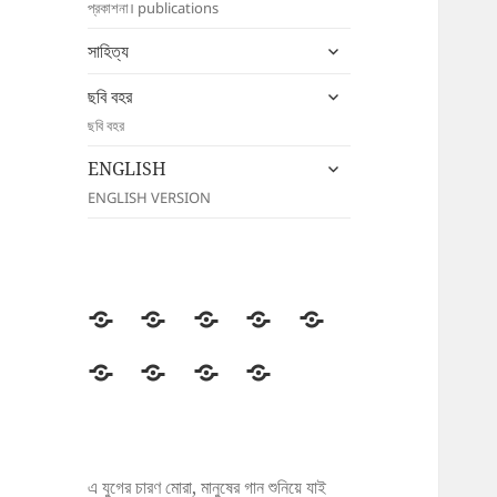
প্রকাশনা। publications
menu
expand
সাহিত্য
child
expand
menu
ছবি বহর
child
ছবি বহর
menu
expand
ENGLISH
child
ENGLISH VERSION
menu
উদীচী
সংগঠন
জাতীয়
জেলা/
সংবাদ
সম্মেলন
শাখা
বিজ্ঞপ্তি
প্রকাশনা
সাহিত্য
ছবি
ENGLISH
বহর
এ যুগের চারণ মোরা, মানুষের গান শুনিয়ে যাই