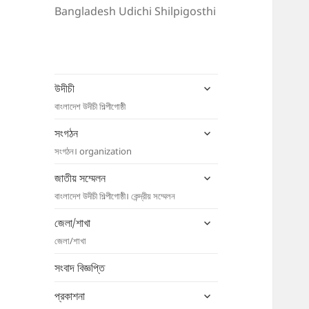
Bangladesh Udichi Shilpigosthi
expand
উদীচী
child
বাংলাদেশ উদীচী শিল্পীগোষ্ঠী
menu
expand
সংগঠন
child
সংগঠন। organization
menu
expand
জাতীয় সম্মেলন
child
বাংলাদেশ উদীচী শিল্পীগোষ্ঠী। কেন্দ্রীয় সম্মেলন
menu
expand
জেলা/শাখা
child
জেলা/শাখা
menu
সংবাদ বিজ্ঞপ্তি
expand
প্রকাশনা
child