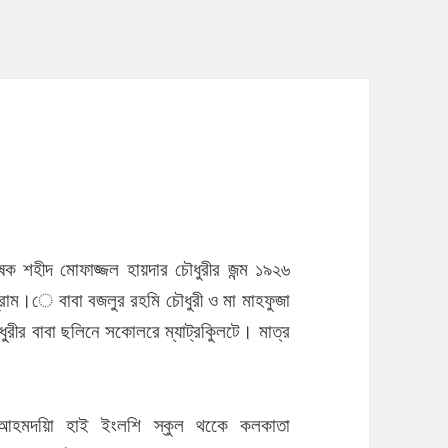
বষেক শহীদ মোফাজ্জল হায়দার চৌধুরীর জন্ম ১৯২৬
গ্রাম।ে বাবা বজলুর রহমি চৌধুরী ও মা মাহফুজা
ুরীর বাবা ছলিনে সকোলরে ম্যাট্রকিুলটে। মাত্র
 আহমদয়িা হাই ইংলশি স্কুল থকেে কলকাতা