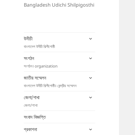
Bangladesh Udichi Shilpigosthi
expand
উদীচী
child
বাংলাদেশ উদীচী শিল্পীগোষ্ঠী
menu
expand
সংগঠন
child
সংগঠন। organization
menu
expand
জাতীয় সম্মেলন
child
বাংলাদেশ উদীচী শিল্পীগোষ্ঠী। কেন্দ্রীয় সম্মেলন
menu
expand
জেলা/শাখা
child
জেলা/শাখা
menu
সংবাদ বিজ্ঞপ্তি
expand
প্রকাশনা
child