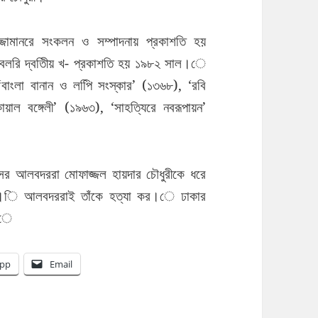
্জামানরে সংকলন ও সম্পাদনায় প্রকাশতি হয়
াবলরি দ্বতিীয় খ- প্রকাশতি হয় ১৯৮২ সাল।ে
‘বাংলা বানান ও লপিি সংস্কার’ (১৩৬৮), ‘রবি
ল বঙ্গেলী’ (১৯৬৩), ‘সাহত্যিরে নবরূপায়ন’
োসর আলবদররা মোফাজ্জল হায়দার চৌধুরীকে ধরে
ন।ি আলবদররাই তাঁকে হত্যা কর।ে ঢাকার
ট।ে
pp
Email