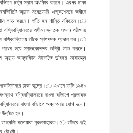
থম বভিাগে চর্তুথ স্থান অধকিার করনে। এরপর ঢাকা
রমডিয়িটে অ্যান্ড সকেন্ডোরি এডুকশেনরে অধীনে
ম স্থান লাভ করনে। র্ভতি হন শান্তি নকিতেন।ে
বশ্বিবদ্যিালয়রে অধীনে স্নাতক সম্মান পরীক্ষায়
 বশ্বিবদ্যিালয় তাঁকে র্স্বণপদক প্রদান কর।ে
ে প্রথম হয়ে স্নাতকোত্তর ডগ্রিী লাভ করনে।
 অ্যান্ড আফ্রকিান স্টাডজিে দু’বছর ভাষাতত্ত্ব
পাকস্তিানরে ঢাকা কন্দ্রে।ে এখানে তনিি ১৯৪৯
গন্নাথ বশ্বিবদ্যিালয়রে বাংলা বভিাগে প্রভাষক
দ্যিালয়রে বাংলা বভিাগে অধ্যাপনায় যোগ দনে।
দে উন্নীত হন।
 তাহমনিা মনোয়ারা নুরুন্নাহারক।ে তাঁদরে দুই
ার চৌধুরী।