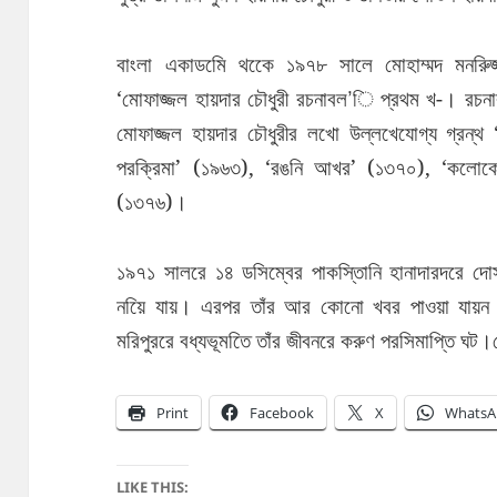
বাংলা একাডমেি থকেে ১৯৭৮ সালে মোহাম্মদ মনরিুজ
‘মোফাজ্জল হায়দার চৌধুরী রচনাবল’ি প্রথম খ-। রচন
মোফাজ্জল হায়দার চৌধুরীর লখো উল্লখেযোগ্য গ্রন্থ 
পরক্রিমা’ (১৯৬৩), ‘রঙনি আখর’ (১৩৭০), ‘কলোকোয়া
(১৩৭৬)।
১৯৭১ সালরে ১৪ ডসিম্বের পাকস্তিানি হানাদারদরে দ
নয়িে যায়। এরপর তাঁর আর কোনো খবর পাওয়া যায়
মরিপুররে বধ্যভূমতিে তাঁর জীবনরে করুণ পরসিমাপ্তি ঘ
Print
Facebook
X
WhatsA
LIKE THIS: