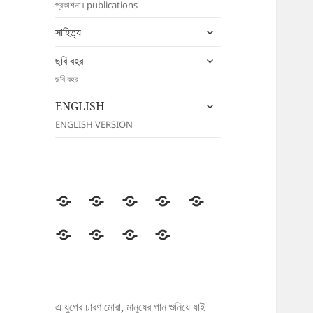
প্রকাশনা। publications
menu
expand
সাহিত্য
child
expand
menu
ছবি বহর
child
ছবি বহর
menu
expand
ENGLISH
child
ENGLISH VERSION
menu
উদীচী
সংগঠন
জাতীয়
জেলা/
সংবাদ
সম্মেলন
শাখা
বিজ্ঞপ্তি
প্রকাশনা
সাহিত্য
ছবি
ENGLISH
বহর
এ যুগের চারণ মোরা, মানুষের গান শুনিয়ে যাই