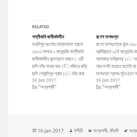
RELATED
পল্লীকবি জসীমউদ্দীন
রণেশ দাশগুপ্ত
ফরদিপুর জলোর তাম্বলখানা গ্রামে
রণেশ দাশগুপ্তের জন্ম ১৯১
১৯০৩ সালরে ১ জানুয়ারি পল্লীকবি
খ্রস্টিাব্দরে ১৫ই জানুয়ারি 
জসীমউদ্দীন জন্মগ্রহণ করনে। এটি
আসামরে ডব্রিুগড়।ে স
ছলি তাঁর নানার বাড়।ি নজিরে বাড়ি
আর দশটা ময়েরে মতোই মা ইন
ছলি গোবন্দিপুর গ্রাম।ে তাঁর বাবা
দাশগুপ্ত প্রসব-র্পূবে চলে
16 Jan 2017
16 Jan 2017
আনসার উদ্দীন ছলিনে ফরদিপুর হতিষৈী
আসামরে ডব্রিুগড়ে তাঁর
In "অগ্রগামী"
In "অগ্রগামী"
এম.ই. স্কুলরে শক্ষিক। মায়রে নাম
পত্রিালয়।ে সখোনইে জন্
আমনো খাতুন। নহোজউদ্দীন নামে
করনে রণশে দাশগুপ্ত। মা ইন
জসীমউদ্দীনরে এক চাচাতো ভাই
(সনে) দাশগুপ্ত; বাবা অর্
ছলিনে। তাঁরা দু’জন সারাদনি
দাশগুপ্ত। চার ভাই, পাঁচ 
পথঘোট,ে ক্ষতেে খামারে আর…
মধ্যে রণশে দাশগুপ্ত ছলিনে
দ্বতিীয় সন্তান। রণশে দা
Posted
Author
Categories
Tag
16 Jan 2017
উদীচী
অগ্রগামী
,
জীবনী
অগ্র