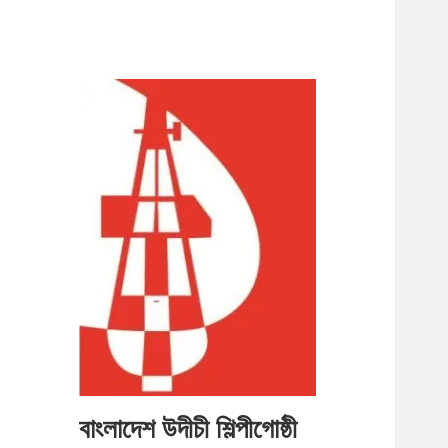
বাংলাদেশ উদীচী শিল্পীগোষ্ঠী