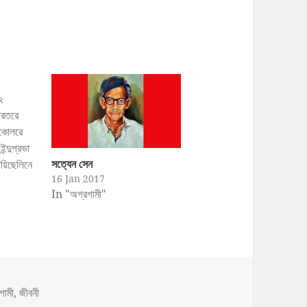
২
ভারতরে
কোলরে
্দুপ্রভা
সত্যেন সেন
 গয়িছেলিনে
16 Jan 2017
In "অগ্রগামী"
মগ্রহণ
্দুপ্রভা
পূবরতœ
বোনরে
 মা-বাবার
শগুপ্তরে…
s
গামী
,
জীবনী