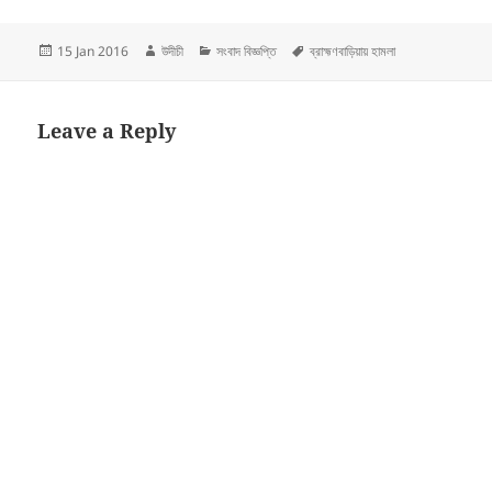
Posted
Author
Categories
Tags
15 Jan 2016
উদীচী
সংবাদ বিজ্ঞপ্তি
ব্রাহ্মণবাড়িয়ায় হামলা
on
Leave a Reply