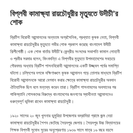
বিপ্লবী কামাক্ষ্যা রায়চৌধুরীর মৃত্যুতে উদীচী’র
শোক
ব্রিটিশ বিরোধী আন্দোলনের অন্যতম অগ্রসৈনিক, প্রখ্যাত কৃষক নেতা, বিপ্লবী
কামাক্ষ্যা রায়চৌধুরীর মৃত্যুতে গভীর শোক প্রকাশ করেছে বাংলাদেশ উদীচী
শিল্পীগোষ্ঠী। এক শোক বার্তায় উদীচী’র কেন্দ্রীয় সংসদের সভাপতি কামাল লোহানী
ও প্রবীর সরদার বলেন, কিংবদন্তি এ বিপ্লবীর মৃত্যুতে উপমহাদেশের সবচেয়ে
গৌরবময় অধ্যায় ব্রিটিশ শাসনবিরোধী আন্দোলনের একটি উজ্জ্বল পর্বের সমাপ্তি
ঘটলো।
চল্লিশের দশকে দক্ষিণাঞ্চলে কৃষক আন্দোলন গড়ে তোলার মাধ্যমে ব্রিটিশ
বিরোধী আন্দোলনকে আরো বেগবান করার ক্ষেত্রে কামাক্ষ্যা রায়চৌধুরীর অবদান
ঐতিহাসিক ছিল বলে মন্তব্য করেন তারা। ব্রিটিশ শাসনামলের অবসানের পর
পাকিস্তানি শোসকদের বিরুদ্ধে বাংলাদেশের জনগণের স্বাধীনতা আন্দোলনেও
গুরুত্বপূর্ণ ভূমিকা রাখেন কামাক্ষ্যা রায়চৌধুরী।
১৯২০ সালের ২০ জুন খুলনার ডুমুরিয়া উপজেলার ভদ্রাদিয়া গ্রামে জন্ম নেয়া
কামাক্ষ্যা রায়চৌধুরীর শৈশব কেটেছে সৈয়দপুর জেলায়। সৈয়দপুর উচ্চ বিদ্যালয়ের
শিক্ষক বিপ্লবী সুবোধ সুরের অনুপ্রেরণায় ১৯৩৬ সালে মাত্র ১৬ বছর বয়সে