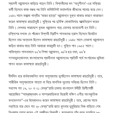
স্বদেশী আন্দোলনে জড়িয়ে পড়েন তিনি। বিপ্লবীদের দল ‘অনুশীলন’-এর সক্রিয়
কর্মী হিসেবে কাজ শুরুর পর তিনি কমিউনিস্ট মতাদর্শকে জীবনের পাথেয় করে নেন।
১৯৪২ সালে মহাত্মা গান্ধীর ‘ভারত ছাড়ো’ আন্দোলনে যুক্ত থাকার কারণে কারাবরণ
করেন কামাক্ষ্যা রায়চৌধুরী। মুক্তির পর দুর্ভিক্ষ মোকাবিলায় আত্মনিয়োগ করেন
তিনি। সেসময় সারাদেশে কৃষক আন্দোলন গড়ে তোলায় মনোযোগী হন তিনি।
চল্লিশের দশকে যে পাঁচজন বিপ্লবী ব্রিটিশ শাসকদের ত্রাস হিসেবে বিবেচিত
ছিলেন তার অন্যতম ছিলেন কামাক্ষ্যা রায়চৌধুরী। ১৯৪৮ সালে তেভাগা আন্দোলনে
জড়িত থাকার দায়ে তিনি আবারো কারাবন্দী হন। মুক্তি পান ১৯৫৫ সালে।
পাকিস্তান শাসনামলে ৬২’র শিক্ষা আন্দোলন, ৬৬’র ছয় দফা, ৬৯’র
গণঅভ্যুত্থানসহ বাংলাদেশের স্বাধীনতা আন্দোলনের প্রতিটি পর্বে সংগঠকের ভূমিকা
পালন করেন কামাক্ষ্যা রায়চৌধুরী।
দীর্ঘদিন ধরে বার্ধক্যজনিত নানা অসুস্থতায় ভুগছিলেন কামাক্ষ্যা রায়চৌধুরী। তবে,
শারীরিক অসুস্থতাকে পাত্তা না দিয়ে মানসিক দৃঢ়তায় সক্রিয় ছিলেন তিনি।
সবশেষ গত ১৯, ২০ ও ২১ ফেব্র“য়ারি ঢাকায় বাংলাদেশ উদীচী শিল্পীগোষ্ঠী
আয়োজিত “সাম্রাজ্যবাদ ও সাম্প্রদায়িকতা বিরোধী দক্ষিণ এশীয় সাংস্কৃতিক
কনভেনশন”-এর উদ্বোধনও করেন কামাক্ষ্যা রায়চৌধুরী। তবে, রোগের সাথে
লড়াইয়ে হার মেনে গত ২৮ ফেব্র“য়ারি রাতে খুলনার ডুমুরিয়ায় নিজ বাড়িতে শেষ
নিঃশ্বাস ত্যাগ করেন এই আজীবন বিপ্লবী। মৃত্যুকালে তাঁর বয়স হয়েছিল ৯৬