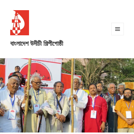
MENU
বাংলাদেশ উদীচী শিল্পীগোষ্ঠী
AND
WIDGETS