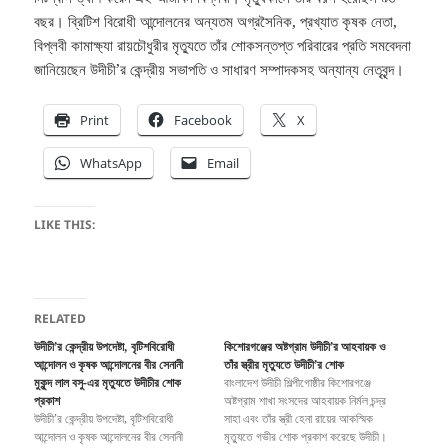
বছর। ব্রিটিশ বিরোধী আন্দোলনের অন্যতম অগ্রসৈনিক, প্রখ্যাত কৃষক নেতা,
বিপ্লবী কামাক্ষ্যা রায়চৌধুরীর মৃত্যুতে তাঁর শোকসন্তপ্ত পরিবারের প্রতি সমবেদনা
জানিয়েছেন উদীচী’র কেন্দ্রীয় সভাপতি ও সাধারণ সম্পাদকসহ অন্যান্য নেতৃবৃন্দ।
Print
Facebook
X
WhatsApp
Email
LIKE THIS:
RELATED
উদীচী’র কেন্দ্রীয় উপদেষ্টা, বৃটিশবিরোধী
কিশোরগঞ্জের অষ্টগ্রাম উদীচী’র আহবায়ক ও
আন্দোলন ও কৃষক আন্দোলনের বীর সেনানী
তাঁর স্ত্রীর মৃত্যুতে উদীচী’র শোক
মুকুন্দ লাল বসু-এর মৃত্যুতে উদীচীর শোক
বাংলাদেশ উদীচী শিল্পীগোষ্ঠীর কিশোরগঞ্জে
প্রকাশ
অষ্টগ্রাম শাখা সংসদের আহবায়ক নির্মল চন্দ্র
উদীচী’র কেন্দ্রীয় উপদেষ্টা, বৃটিশবিরোধী
সাহা এবং তাঁর স্ত্রী হেনা রায়ের আকস্মিক
আন্দোলন ও কৃষক আন্দোলনের বীর সেনানী
মৃত্যুতে গভীর শোক প্রকাশ করেছে উদীচী।