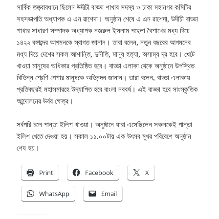
সার্বিক তত্ত্বাবধানে ছিলেন উদীচী বাড্ডা শাখার সদস্য ও ঢাকা মহানগর কমিটির
সহসভাপতি অধ্যাপক এ এন রাশেদা। অনুষ্ঠান শেষে এ এন রাশেদা, উদীচী বাড্ডা
শাখার সাধারণ সম্পাদক অধ্যাপক নজরুল ইসলাম পহেলা বৈশাখের মধ্য দিয়ে
১৪২২ বঙ্গাব্দের আগমনকে স্বাগত জানান। তারা বলেন, নতুন বছরের আগমনের
মধ্য দিয়ে দেশের সকল আশান্তি, দুর্নীতি, মানুষ হত্যা, অসাম্য দূর হবে। খেটে
খাওয়া মানুষের অধিকার প্রতিষ্ঠিত হবে। বাড্ডা এলাকা থেকে অনুষ্ঠানে উপস্থিত
বিভিন্ন শ্রেণি পেশার মানুষকে অভিনন্দন জানান। তারা বলেন, বাড্ডা এলাকায়
প্রতিবছরই মহাসমারহে উদ্‌যাপিত হবে বাংলা নববর্ষ। এই বাড্ডা হবে সাংস্কৃতিক
আন্দোলনের উর্বর ক্ষেত্র।
সর্বপরি চলে পান্তা ইলিশ খাওয়া। অনুষ্ঠানে যারা এসেছিলেন সকলকেই পান্তা
ইলিশ খেতে দেওয়া হয়। সকাল ১১.০০টায় এক উৎসব মুখর পরিবেশে অনুষ্ঠান
শেষ হয়।
Print
Facebook
X
WhatsApp
Email