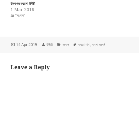
উদযাপন করলো উদীচী
1 Mar 2016
In "সংবাদ"
Posted
Author
Categories
Tags
14 Apr 2015
উদীচী
সংবাদ
বাড্ডা শাখা
,
বাংলা নববর্ষ
on
Leave a Reply