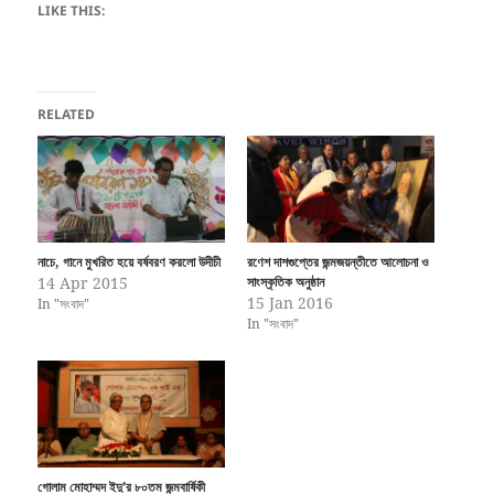
LIKE THIS:
RELATED
নাচে, গানে মুখরিত হয়ে বর্ষবরণ করলো উদীচী
রণেশ দাশগুপ্তের জন্মজয়ন্তীতে আলোচনা ও
14 Apr 2015
সাংস্কৃতিক অনুষ্ঠান
15 Jan 2016
In "সংবাদ"
In "সংবাদ"
গোলাম মোহাম্মদ ইদু’র ৮০তম জন্মবার্ষিকী