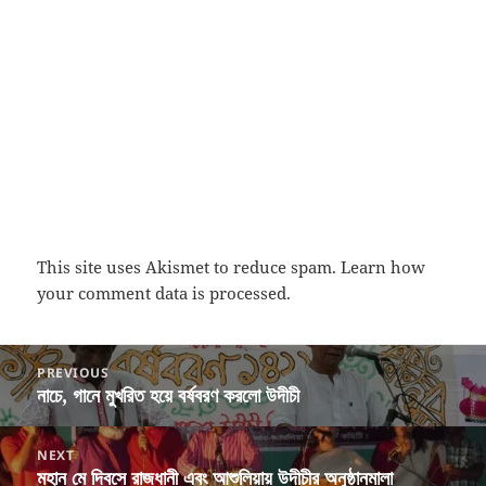
This site uses Akismet to reduce spam.
Learn how
your comment data is processed.
Post
PREVIOUS
navigation
নাচে, গানে মুখরিত হয়ে বর্ষবরণ করলো উদীচী
Previous
post:
NEXT
মহান মে দিবসে রাজধানী এবং আশুলিয়ায় উদীচীর অনুষ্ঠানমালা
Next