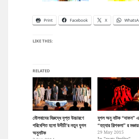
Print
Facebook
X
WhatsA
LIKE THIS:
RELATED
মৌলবাদের বিরুদ্ধে দৃপ্ত উচ্চারণে
যুগল অনু নাটক “দাফন” এ
পরিবেশিত হলো উদীচী’র নতুন যুগল
“হত্যার শিল্পকলা” র মঞ্চা
29 May 2015
অনুনাটক
In "সংবাদ বিজ্ঞপ্তি"