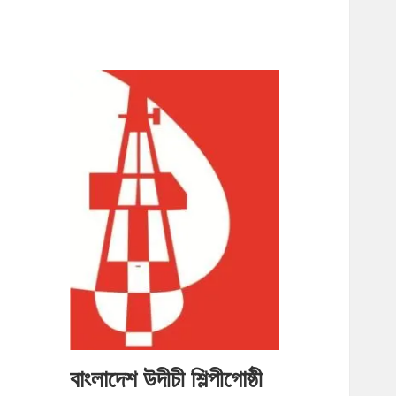
বাংলাদেশ উদীচী শিল্পীগোষ্ঠী