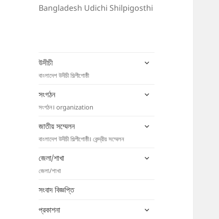
Bangladesh Udichi Shilpigosthi
expand
উদীচী
child
বাংলাদেশ উদীচী শিল্পীগোষ্ঠী
menu
expand
সংগঠন
child
সংগঠন। organization
menu
expand
জাতীয় সম্মেলন
child
বাংলাদেশ উদীচী শিল্পীগোষ্ঠী। কেন্দ্রীয় সম্মেলন
menu
expand
জেলা/শাখা
child
জেলা/শাখা
menu
সংবাদ বিজ্ঞপ্তি
expand
প্রকাশনা
child