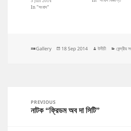
3 Jun 2014
In "সংবাদ"
Format
Posted
Author
Catego
Gallery
18 Sep 2014
উদীচী
কেন্দ্রীয় 
on
Post
navigation
PREVIOUS
নাটক “ফ্রিডম অব দা সিটি”
Previous
post: