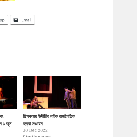
pp
Email
বং
শিল্পকলায় উদীচীর নাটক রাজনৈতিক
য়ন ১ জুন
হত্যা মঞ্চায়ন
30 Dec 2022
Similar post