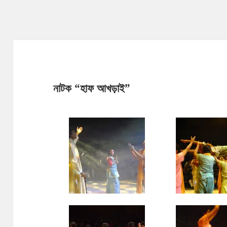
নাটক “হাফ আখড়াই”