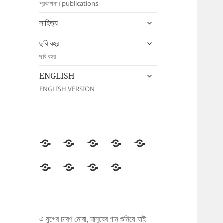
প্রকাশনা। publications
menu
expand
সাহিত্য
child
expand
menu
ছবি বহর
child
ছবি বহর
menu
expand
ENGLISH
child
ENGLISH VERSION
menu
উদীচী
সংগঠন
জাতীয়
জেলা/
সংবাদ
সম্মেলন
শাখা
বিজ্ঞপ্তি
প্রকাশনা
সাহিত্য
ছবি
ENGLISH
বহর
এ যুগের চারণ মোরা, মানুষের গান শুনিয়ে যাই