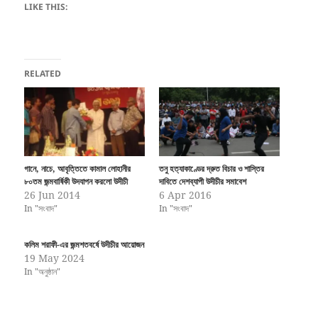
LIKE THIS:
RELATED
গানে, নাচে, আবৃত্তিতে কামাল লোহানীর
তনু হত্যাকাণ্ডের দ্রুত বিচার ও শাস্তির
৮০তম জন্মবার্ষিকী উদযাপন করলো উদীচী
দাবিতে দেশব্যাপী উদীচীর সমাবেশ
26 Jun 2014
6 Apr 2016
In "সংবাদ"
In "সংবাদ"
কলিম শরাফী-এর জন্মশতবর্ষে উদীচীর আয়োজন
19 May 2024
In "অনুষ্ঠান"