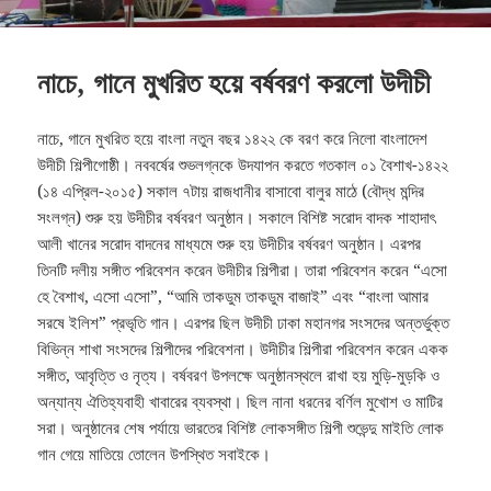
নাচে, গানে মুখরিত হয়ে বর্ষবরণ করলো উদীচী
নাচে, গানে মুখরিত হয়ে বাংলা নতুন বছর ১৪২২ কে বরণ করে নিলো বাংলাদেশ
উদীচী শিল্পীগোষ্ঠী। নববর্ষের শুভলগ্নকে উদযাপন করতে গতকাল ০১ বৈশাখ-১৪২২
(১৪ এপ্রিল-২০১৫) সকাল ৭টায় রাজধানীর বাসাবো বালুর মাঠে (বৌদ্ধ মন্দির
সংলগ্ন) শুরু হয় উদীচীর বর্ষবরণ অনুষ্ঠান।
সকালে বিশিষ্ট সরোদ বাদক শাহাদাৎ
আলী খানের সরোদ বাদনের মাধ্যমে শুরু হয় উদীচীর বর্ষবরণ অনুষ্ঠান। এরপর
তিনটি দলীয় সঙ্গীত পরিবেশন করেন উদীচীর শিল্পীরা। তারা পরিবেশন করেন “এসো
হে বৈশাখ, এসো এসো”, “আমি তাকডুম তাকডুম বাজাই” এবং “বাংলা আমার
সরষে ইলিশ” প্রভৃতি গান। এরপর ছিল উদীচী ঢাকা মহানগর সংসদের অন্তর্ভুক্ত
বিভিন্ন শাখা সংসদের শিল্পীদের পরিবেশনা। উদীচীর শিল্পীরা পরিবেশন করেন একক
সঙ্গীত, আবৃত্তি ও নৃত্য। বর্ষবরণ উপলক্ষে অনুষ্ঠানস্থলে রাখা হয় মুড়ি-মুড়কি ও
অন্যান্য ঐতিহ্যবাহী খাবারের ব্যবস্থা। ছিল নানা ধরনের বর্ণিল মুখোশ ও মাটির
সরা। অনুষ্ঠানের শেষ পর্যায়ে ভারতের বিশিষ্ট লোকসঙ্গীত শিল্পী শুভেন্দু মাইতি লোক
গান গেয়ে মাতিয়ে তোলেন উপস্থিত সবাইকে।