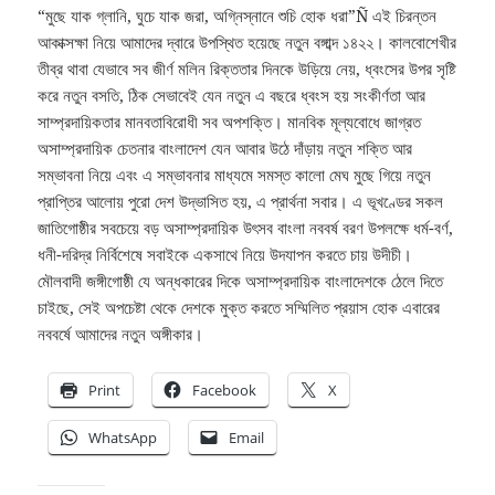
“মুছে যাক গ্লানি, ঘুচে যাক জরা, অগ্নিস্নানে শুচি হোক ধরা”Ñ এই চিরন্তন
আকাক্সক্ষা নিয়ে আমাদের দ্বারে উপস্থিত হয়েছে নতুন বঙ্গাব্দ ১৪২২। কালবোশেখীর
তীব্র থাবা যেভাবে সব জীর্ণ মলিন রিক্ততার দিনকে উড়িয়ে নেয়, ধ্বংসের উপর সৃষ্টি
করে নতুন বসতি, ঠিক সেভাবেই যেন নতুন এ বছরে ধ্বংস হয় সংকীর্ণতা আর
সাম্প্রদায়িকতার মানবতাবিরোধী সব অপশক্তি। মানবিক মূল্যবোধে জাগ্রত
অসাম্প্রদায়িক চেতনার বাংলাদেশ যেন আবার উঠে দাঁড়ায় নতুন শক্তি আর
সম্ভাবনা নিয়ে এবং এ সম্ভাবনার মাধ্যমে সমস্ত কালো মেঘ মুছে গিয়ে নতুন
প্রাপ্তির আলোয় পুরো দেশ উদ্ভাসিত হয়, এ প্রার্থনা সবার। এ ভূখণ্ডের সকল
জাতিগোষ্ঠীর সবচেয়ে বড় অসাম্প্রদায়িক উৎসব বাংলা নববর্ষ বরণ উপলক্ষে ধর্ম-বর্ণ,
ধনী-দরিদ্র নির্বিশেষে সবাইকে একসাথে নিয়ে উদযাপন করতে চায় উদীচী।
মৌলবাদী জঙ্গীগোষ্ঠী যে অন্ধকারের দিকে অসাম্প্রদায়িক বাংলাদেশকে ঠেলে দিতে
চাইছে, সেই অপচেষ্টা থেকে দেশকে মুক্ত করতে সম্মিলিত প্রয়াস হোক এবারের
নববর্ষে আমাদের নতুন অঙ্গীকার।
Print
Facebook
X
WhatsApp
Email