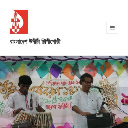
MENU
বাংলাদেশ উদীচী শিল্পীগোষ্ঠী
AND
WIDGETS