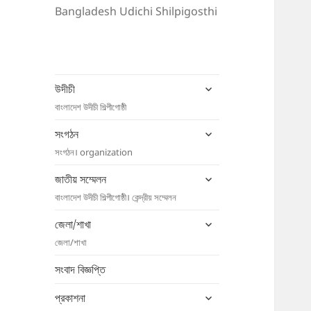
Bangladesh Udichi Shilpigosthi
expand
উদীচী
child
বাংলাদেশ উদীচী শিল্পীগোষ্ঠী
menu
expand
সংগঠন
child
সংগঠন। organization
menu
expand
জাতীয় সম্মেলন
child
বাংলাদেশ উদীচী শিল্পীগোষ্ঠী। কেন্দ্রীয় সম্মেলন
menu
expand
জেলা/শাখা
child
জেলা/শাখা
menu
সংবাদ বিজ্ঞপ্তি
expand
প্রকাশনা
child