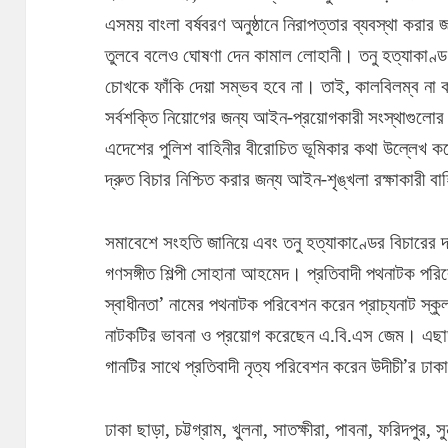
এসময় বাংলা বর্ষবরণ অনুষ্ঠানে নিরাপত্তার ব্যবস্থা করা
তুলবে বলেও ঘোষণা দেন কামাল লোহানী। তনু হত্যাকাণ্ড
চোখকে ফাঁকি দেয়া সম্ভব হবে না। তাই, কালবিলম্ব না কর
সর্বশক্তি নিয়োগের জন্য আইন-প্রয়োগকারী সংস্থাগুলোর 
এদেশের পুলিশ বাহিনীর বীরোচিত ভূমিকার কথা উল্লেখ ক
দ্রুত বিচার নিশ্চিত করার জন্য আইন-শৃঙ্খলা রক্ষাকারী 
সমাবেশে সংহতি জানিয়ে এবং তনু হত্যাকাণ্ডের বিচারের দা
গণসঙ্গীত শিল্পী সোহানা আহমেদ। প্রতিবাদী পথনাটক পর
স্বাধীনতা’ নামের পথনাটক পরিবেশন করেন প্রাচ্যনাট স্কু
নাটকটির ভাবনা ও প্রয়োগ করেছেন এ.বি.এস জেম। এছাড়া
গানটির সাথে প্রতিবাদী নৃত্য পরিবেশন করেন উদীচী’র ঢাকা
ঢাকা ছাড়া, চট্টগ্রাম, খুলনা, সাতক্ষীরা, পাবনা, ফরিদপুর, সুন