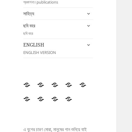
প্রকাশনা। publications
menu
expand
সাহিত্য
child
expand
menu
ছবি বহর
child
ছবি বহর
menu
expand
ENGLISH
child
ENGLISH VERSION
menu
উদীচী
সংগঠন
জাতীয়
জেলা/
সংবাদ
সম্মেলন
শাখা
বিজ্ঞপ্তি
প্রকাশনা
সাহিত্য
ছবি
ENGLISH
বহর
এ যুগের চারণ মোরা, মানুষের গান শুনিয়ে যাই