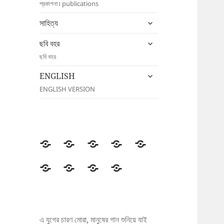
প্রকাশনা। publications
menu
expand
সাহিত্য
child
expand
menu
ছবি বহর
child
ছবি বহর
menu
expand
ENGLISH
child
ENGLISH VERSION
menu
উদীচী
সংগঠন
জাতীয়
জেলা/
সংবাদ
সম্মেলন
শাখা
বিজ্ঞপ্তি
প্রকাশনা
সাহিত্য
ছবি
ENGLISH
বহর
এ যুগের চারণ মোরা, মানুষের গান শুনিয়ে যাই