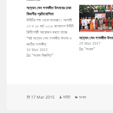
সত্যেন সেন গণসঙ্গীত উৎসবের ঢাকা
বিভাগীয় প্রতিযোগিতা
উদীচীর পক্ষ থেকে শুভেচ্ছা। আগামী
২৭ ও ২৮ মার্চ ২০১৫ বাংলাদেশ উদীচী
শিল্পীগোষ্ঠী আয়োজন করতে যাচ্ছে
সত্যেন সেন গণসঙ্গীত উৎসব
“ষষ্ঠ সত্যেন সেন গণসঙ্গীত উৎসব ও
29 Mar 2017
জাতীয় গণসঙ্গীত
In "সংবাদ"
16 Mar 2015
প্রতিযোগিতা’২০১৫”। উদীচীর
In "সংবাদ বিজ্ঞপ্তি"
প্রতিষ্ঠাতা সত্যেন সেন-এর জন্মদিনকে
উপলক্ষ করে গত কয়েক বছরের
ধারাবাহিকতায় আয়োজিত হচ্ছে এবারের
উৎসব ও প্রতিযোগিতা। আগামীকাল
১৭ মার্চ মঙ্গলবার অনুষ্ঠিত হবে
প্রতিযোাগিতার ঢাকা…
Posted
Author
Categories
17 Mar 2015
উদীচী
সংবাদ
on