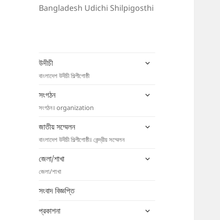
Bangladesh Udichi Shilpigosthi
expand
উদীচী
child
বাংলাদেশ উদীচী শিল্পীগোষ্ঠী
menu
expand
সংগঠন
child
সংগঠন। organization
menu
expand
জাতীয় সম্মেলন
child
বাংলাদেশ উদীচী শিল্পীগোষ্ঠী। কেন্দ্রীয় সম্মেলন
menu
expand
জেলা/শাখা
child
জেলা/শাখা
menu
সংবাদ বিজ্ঞপ্তি
expand
প্রকাশনা
child