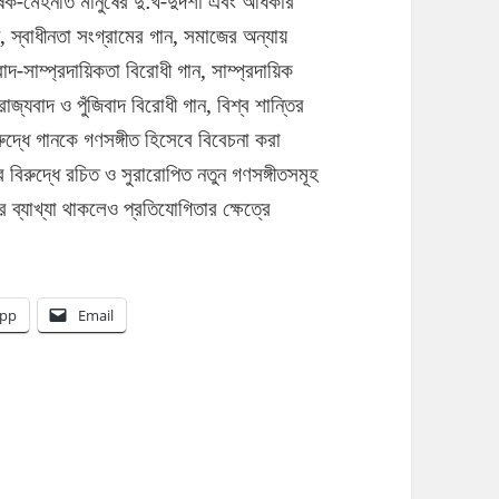
ক-মেহনতি মানুষের দু:খ-দুর্দশা এবং অধিকার
ন, স্বাধীনতা সংগ্রামের গান, সমাজের অন্যায়
দ-সাম্প্রদায়িকতা বিরোধী গান, সাম্প্রদায়িক
াজ্যবাদ ও পুঁজিবাদ বিরোধী গান, বিশ্ব শান্তির
রুদ্ধে গানকে গণসঙ্গীত হিসেবে বিবেচনা করা
 বিরুদ্ধে রচিত ও সুরারোপিত নতুন গণসঙ্গীতসমূহ
র ব্যাখ্যা থাকলেও প্রতিযোগিতার ক্ষেত্রে
pp
Email