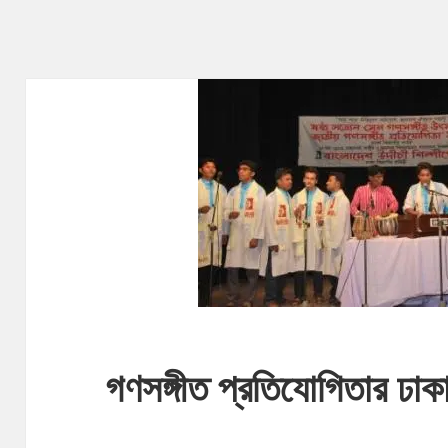
গণসঙ্গীত প্রতিযোগিতার ঢাকা 