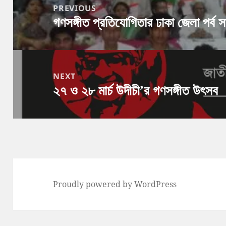
navigation
PREVIOUS
গণসঙ্গীত প্রতিযোগিতার ঢাকা জেলা পর্ব 
Previous
post:
NEXT
২৭ ও ২৮ মার্চ উদীচী’র গণসঙ্গীত উৎসব
Next
post:
Proudly powered by WordPress