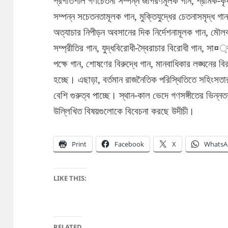
প্রগতিশীল গণচেতনা সম্পন্ন জাগরণমূলক গান, শ্রমিক-কৃষ
সম্পন্ন সচেতনতামূলক গান, মুক্তিযুদ্ধের চেতনাসমৃদ্ধ গা
অত্যাচার নিপীড়ন অবসানের দিক নির্দেশনামূলক গান, মৌলবা
সম্প্রীতির গান, যুদ্ধবিরোধী-স্বৈরাচার বিরোধী গান, সা¤্র
পক্ষে গান, শোষণের বিরুদ্ধে গান, মানবাধিকার লঙ্ঘনের বি
হচ্ছে। এছাড়া, বর্তমান রাজনৈতিক পরিস্থিতিতে সহিংসতার
বেশি গুরুত্ব পাচ্ছে। স্থান-কাল ভেদে গণসঙ্গীতের ভিন্নত
উল্লিখিত বিষয়গুলোকে বিবেচনা করছে উদীচী।
Print
Facebook
X
WhatsA
LIKE THIS:
RELATED