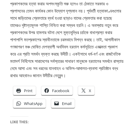
প্রকাশকদের হত্যা করার অপসংস্কৃতি শুরু হলেও তা ঠেকাতে সরকার ও
প্রশাসনের তেমন কার্যকর কোন উদ্যোগ দৃশ্যমান নয়। পূর্ববর্তী হত্যাকাণ্ডগুলোর
সাথে জড়িতদের গ্রেফতারে ব্যর্থ হওয়া ছাড়াও যাদের গ্রেফতার করা হয়েছে
তাদেরও দৃষ্টান্তমূলক শাস্তি নিশ্চিত করা সম্ভব হয়নি। এ অবস্থায় নতুন করে
প্রকাশকদের উপর হামলার ঘটনা দেশে মুক্তবুদ্ধির চর্চাকে বাধাগ্রস্ত করার
পাশাপাশি মতপ্রকাশের স্বাধীনতাকে চরমভাবে বিপন্ন করছে। তাই, আগামীকাল
গণজাগরণ মঞ্চ ঘোষিত দেশব্যাপী অর্ধদিবস হরতাল কর্মসূচিতে একাত্মতা প্রকাশ
করে এর প্রতি সমর্থন ব্যক্ত করছে উদীচী। একইসাথে ধর্ম-বর্ণ এবং রাজনৈতিক
মতাদর্শ নির্বিশেষে সারাদেশের সর্বস্তরের সাধারণ মানুষকে হরতালের সমর্থনে রাস্তায়
নেমে আসা এবং সব ধরনের যানবাহন ও অফিস-আদালত-ব্যবসা প্রতিষ্ঠান বন্ধ
রাখার আহবানও জানান উদীচীর নেতৃবৃন্দ।
Print
Facebook
X
WhatsApp
Email
LIKE THIS: