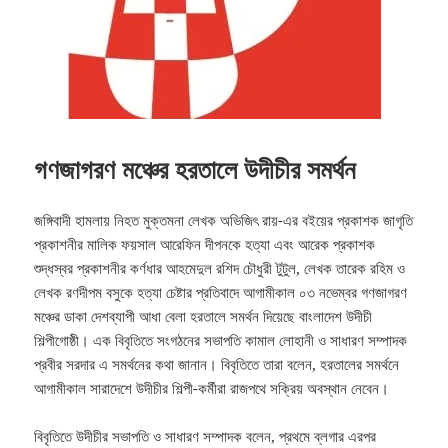
গণজাগরণ মঞ্চের হরতালে উদীচীর সমর্থন
জঙ্গিবাদী হামলায় নিহত মুক্তমনা লেখক অভিজিৎ রায়-এর বইয়ের প্রকাশক জাগৃতি
প্রকাশনীর মালিক ফয়সাল আরেফিন দীপনকে হত্যা এবং আরেক প্রকাশক
শুদ্ধস্বর প্রকাশনীর কর্ণধার আহমেদুল রশিদ চৌধুরী টুটুল, লেখক তারেক রহিম ও
লেখক রণদীপম বসুকে হত্যা চেষ্টার প্রতিবাদে আগামীকাল ০৩ নভেম্বর গণজাগরণ
মঞ্চের ডাকা দেশব্যাপী আধা বেলা হরতালে সমর্থন দিয়েছে বাংলাদেশ উদীচী
শিল্পীগোষ্ঠী।
এক বিবৃতিতে সংগঠনের সভাপতি কামাল লোহানী ও সাধারণ সম্পাদক
প্রবীর সরদার এ সমর্থনের কথা জানান। বিবৃতিতে তারা বলেন, হরতালের সমর্থনে
আগামীকাল সারাদেশে উদীচীর শিল্পী-কর্মীরা রাজপথে সক্রিয় অবস্থান নেবেন।
বিবৃতিতে উদীচীর সভাপতি ও সাধারণ সম্পাদক বলেন, প্রথমে ব্লগার এরপর