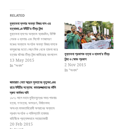
RELATED
মুক্তমনা ব্লগার অনন্ত বিজয় দাশ-এর
হত্যাকাণ্ডে উদীচী’র তীব্র নিন্দা
মুক্তমনা ব্লগের অন্যতম অ্যাডমিন, বিশিষ্ট
লেখক ও ব্লগার এবং সিলেট গণজাগরণ
মঞ্চের অন্যতম সংগঠক অনন্ত বিজয় দাশকে
কাপুরুষের মতো পেছন দিক থেকে হামলা করে
মুক্তমনা প্রকাশক হত্যা ও হামলা’র তীব্র
হত্যার ঘটনায় তীব্র নিন্দা জানিয়েছে বাংলাদেশ
নিন্দা ও ক্ষোভ প্রকাশ
উদীচী শিল্পীগোষ্ঠী। এক বার্তায় উদীচীর কেন্দ্রীয়
13 May 2015
2 Nov 2015
সভাপতি কামাল লোহানী ও সাধারণ সম্পাদক
In "সংবাদ"
In "সংবাদ"
প্রবীর সরদার বলেন, অনন্ত বিজয় দাশ ছিলেন
একজন…
জামায়াত নেতা আব্দুস সুবহানের মৃত্যুদণ্ডের
রায়ে উদীচীর সন্তোষ: কামারুজ্জামানের ফাঁসি
দ্রুত কার্যকর দাবি
১৯৭১ সালে মহান মুক্তিযুদ্ধের সময় পাবনায়
হত্যা, গণহত্যা, অপহরণ, নির্যাতনসহ
অসংখ্য মানবতাবিরোধী অপরাধের অন্যতম
প্রধান সংগঠক ও পাকিস্তানি হানাদার
বাহিনীকে প্রত্যক্ষভাবে সহায়তাকারী
জামায়াতের সিনিয়র নায়েবে আমির আব্দুস
20 Feb 2015
সোবহানের ফাঁসির দণ্ডাদেশে সন্তোষ প্রকাশ