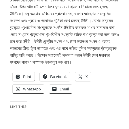
দু’দফা উগ্র মৌলবাদী অপশক্তির ঘৃণ্য বোমা হামলার শিকারও হতে হয়েছে
উদীচীকে। শুধু অন্যায়-অবিচারের প্রতিবাদ নয়, বাংলার আবহমান সংস্কৃতির
সংরক্ষণ এবং প্রচার ও প্রসারেও ভূমিকা রেখে চলেছে উদীচী। দেশের অন্যতম
বৃহত্তম প্রগতিশীল সাংস্কৃতিক সংগঠন উদীচী’র কাফরুল শাখার সম্মেলনে বাধা
দেয়ার মাধ্যমে প্রকৃতপক্ষে প্রগতিশীল সংস্কৃতি চর্চাকে বাধাগ্রস্ত করা হলো বলেও
মনে করে উদীচী। উদীচী কেন্দ্রীয় সংসদ এবং ঢাকা মহানগর সংসদ এ ধরনের
আচরণের তীব্র নিন্দা জানাচ্ছে এবং এর সাথে জড়িত পুলিশ সদস্যদের দৃষ্টান্তমূলক
শাস্তি দাবি করছে। বিক্ষোভ সমাবেশটি সঞ্চালনা করেন উদীচী ঢাকা মহানগর
সংসদের সাধারণ সম্পাদক ইকবালুল হক খান।
Print
Facebook
X
WhatsApp
Email
LIKE THIS: