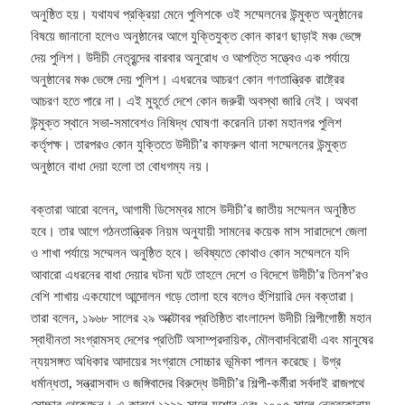
অনুষ্ঠিত হয়। যথাযথ প্রক্রিয়া মেনে পুলিশকে ওই সম্মেলনের উন্মুক্ত অনুষ্ঠানের
বিষয়ে জানানো হলেও অনুষ্ঠানের আগে যুক্তিযুক্ত কোন কারণ ছাড়াই মঞ্চ ভেঙ্গে
দেয় পুলিশ। উদীচী নেতৃবৃন্দের বারবার অনুরোধ ও আপত্তি সত্ত্বেও এক পর্যায়ে
অনুষ্ঠানের মঞ্চ ভেঙ্গে দেয় পুলিশ। এধরনের আচরণ কোন গণতান্ত্রিক রাষ্ট্রের
আচরণ হতে পারে না। এই মুহূর্তে দেশে কোন জরুরী অবস্থা জারি নেই। অথবা
উন্মুক্ত স্থানে সভা-সমাবেশও নিষিদ্ধ ঘোষণা করেননি ঢাকা মহানগর পুলিশ
কর্তৃপক্ষ। তারপরও কোন যুক্তিতে উদীচী’র কাফরুল থানা সম্মেলনের উন্মুক্ত
অনুষ্ঠানে বাধা দেয়া হলো তা বোধগম্য নয়।
বক্তারা আরো বলেন, আগামী ডিসেম্বর মাসে উদীচী’র জাতীয় সম্মেলন অনুষ্ঠিত
হবে। তার আগে গঠনতান্ত্রিক নিয়ম অনুযায়ী সামনের কয়েক মাস সারাদেশে জেলা
ও শাখা পর্যায়ে সম্মেলন অনুষ্ঠিত হবে। ভবিষ্যতে কোথাও কোন সম্মেলনে যদি
আবারো এধরনের বাধা দেয়ার ঘটনা ঘটে তাহলে দেশে ও বিদেশে উদীচী’র তিনশ’রও
বেশি শাখায় একযোগে আন্দোলন গড়ে তোলা হবে বলেও হুঁশিয়ারি দেন বক্তারা।
তারা বলেন, ১৯৬৮ সালের ২৯ অক্টোবর প্রতিষ্ঠিত বাংলাদেশ উদীচী শিল্পীগোষ্ঠী মহান
স্বাধীনতা সংগ্রামসহ দেশের প্রতিটি অসাম্প্রদায়িক, মৌলবাদবিরোধী এবং মানুষের
ন্যয়সঙ্গত অধিকার আদায়ের সংগ্রামে সোচ্চার ভূমিকা পালন করেছে। উগ্র
ধর্মান্ধতা, সন্ত্রাসবাদ ও জঙ্গিবাদের বিরুদ্ধে উদীচী’র শিল্পী-কর্মীরা সর্বদাই রাজপথে
সোচ্চার থেকেছেন। এ কারণে ১৯৯৯ সালে যশোর এবং ২০০৫ সালে নেত্রকোনায়