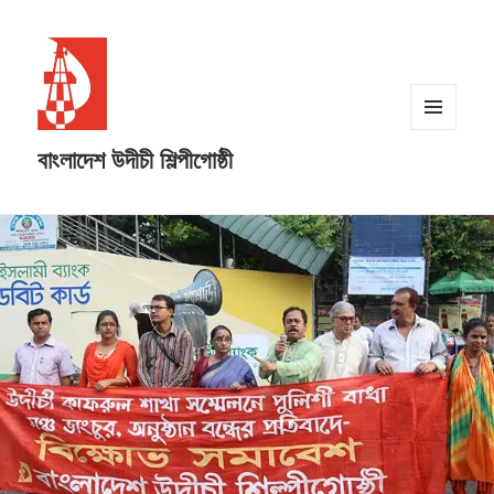
MENU
বাংলাদেশ উদীচী শিল্পীগোষ্ঠী
AND
WIDGETS