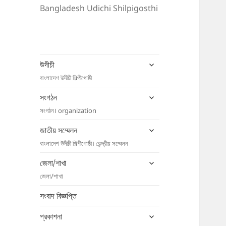
Bangladesh Udichi Shilpigosthi
expand
উদীচী
child
বাংলাদেশ উদীচী শিল্পীগোষ্ঠী
menu
expand
সংগঠন
child
সংগঠন। organization
menu
expand
জাতীয় সম্মেলন
child
বাংলাদেশ উদীচী শিল্পীগোষ্ঠী। কেন্দ্রীয় সম্মেলন
menu
expand
জেলা/শাখা
child
জেলা/শাখা
menu
সংবাদ বিজ্ঞপ্তি
expand
প্রকাশনা
child