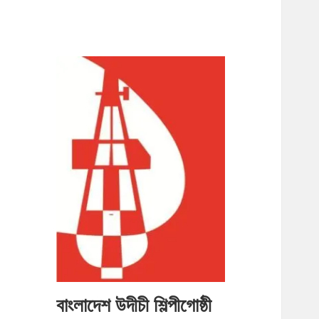
বাংলাদেশ উদীচী শিল্পীগোষ্ঠী