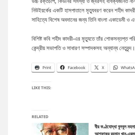
উচ্চ রক্তচাপ, কিডনির সমস্যা ও জ্বরসহ বার্ধক্যজনিত নানা
নিউইয়র্কের একটি হাসপাতালে মৃত্যুবরণ করেন শহীদ কাদ
সাহিত্যে বিশেষ অবদানের জন্য তিনি বাংলা একাডেমী ও 
বিশিষ্ট কবি শহীদ কাদরী-এর মৃত্যুতে তাঁর শোকসন্তপ্ত প
কেন্দ্রীয় সভাপতি ও সাধারণ সম্পাদকসহ অন্যান্য নেতৃবৃন্দ
Print
Facebook
X
WhatsA
LIKE THIS:
RELATED
বীর কণ্ঠযোদ্ধা বুলবুল মহল
আশফাকুর রহমান খান-এরমৃত