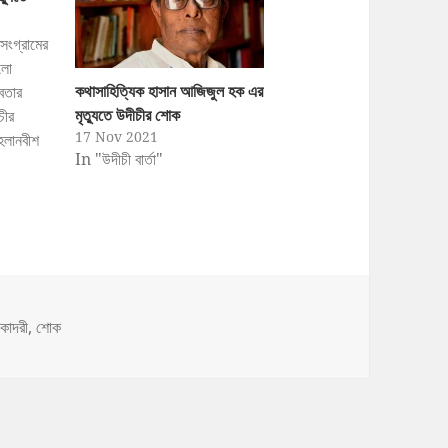
সংগ্রামের
ালো
কথাসাহিত্যিক হাসান আজিজুল হক এর
বেতার
মৃত্যুতে উদীচীর শোক
চীর
17 Nov 2021
মহলানবীশ
In "উদীচী বার্তা"
্দ্রের
স্থাপক
ত্যুতে
াদেশ
কবার্তায়
বদিউর
দক…
s
কাদরী
,
শোক