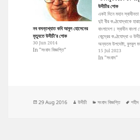
উদীচীর শোক
একই দিনে মহান স্বাধীনতা 
দুই বীর কণ্ঠযোদ্ধাকে হার
নব বসন্তখ্যাত কবি আবুল হোসেনের
বাংলাদেশ। স্বাধীন বাংলা 
মৃত্যুতে উদীচী’র শোক
কেন্দ্রের কণ্ঠযোদ্ধা ও উদী
30 Jun 2014
অন্যতম উপদেষ্টা, বুলবুল 
In "সংবাদ বিজ্ঞপ্তি"
15 Jul 2023
এবং স্বাধীন বাংলা বেতার কেন
In "সংবাদ"
অনুষ্ঠান ব্যবস্থাপক ও উপ
আশফাকুর রহমান খান-এর মৃ
গভীর শোক জানিয়েছে বাংল
উদীচী শিল্পীগোষ্ঠী। এক শো
উদীচীর সভাপতি অধ্যাপক 
রহমান এবং সাধারণ সম্পা
Posted
Author
Categories
Tag
29 Aug 2016
উদীচী
সংবাদ বিজ্ঞপ্তি
শহীদ 
on