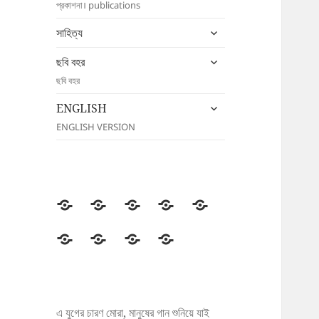
প্রকাশনা। publications
menu
expand
সাহিত্য
child
expand
menu
ছবি বহর
child
ছবি বহর
menu
expand
ENGLISH
child
ENGLISH VERSION
menu
উদীচী
সংগঠন
জাতীয়
জেলা/
সংবাদ
সম্মেলন
শাখা
বিজ্ঞপ্তি
প্রকাশনা
সাহিত্য
ছবি
ENGLISH
বহর
এ যুগের চারণ মোরা, মানুষের গান শুনিয়ে যাই