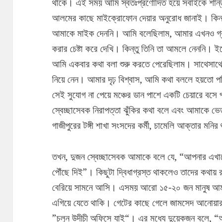
থাকে। এই সময় আমি স্বতঃপ্রণোদিত হয়ে সবাইকে শান্ত
আলমের কাছে মাইক্রোফোন দেয়ার অনুরোধ জানাই। কিন্ত
আমাকে মাইক দেননি। আমি বলেছিলাম, আমার এখনও গ্র
করার চেষ্টা করে দেখি। কিন্তু তিনি তা আমলে নেননি। 
আমি একবার কথা বলা শুরু করতে পেরেছিলাম। সাথেসাথ
নিয়ে নেন। আমার দৃঢ় বিশ্বাস, আমি কথা বললে হয়তো পরি
সেই সুযোগ না পেয়ে মঞ্চের ডান পাশে একটি চেয়ারে বসে 
স্বেচ্ছাসেবক নিরাপত্তা ঝুঁকির কথা বলে এবং আমাকে 
গাজীপুরের টঙ্গী শাখা সংসদের কর্মী, চামেলি আক্তার মনির
তখন, দুজন স্বেচ্ছাসেবক আমাকে বলে যে, “আপনার এখান
পৌঁছে দিই”। কিছুটা দ্বিধাগ্রস্ত থাকলেও তাদের কথায় 
বেরিয়ে সামনে আসি। এসময় আরো ১৫-২০ জন মানুষ আমা
এগিয়ে যেতে থাকি। গেটের কাছে গেলে জামসেদ আনোয়ার
”চলুন উদীচী অফিসে যাই“। এর মধ্যে দুয়েকজন বলে, “