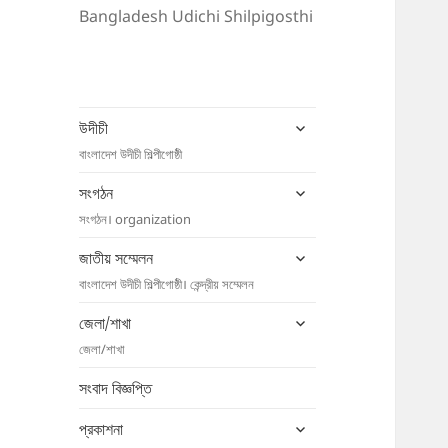
Bangladesh Udichi Shilpigosthi
expand
উদীচী
child
বাংলাদেশ উদীচী শিল্পীগোষ্ঠী
menu
expand
সংগঠন
child
সংগঠন। organization
menu
expand
জাতীয় সম্মেলন
child
বাংলাদেশ উদীচী শিল্পীগোষ্ঠী। কেন্দ্রীয় সম্মেলন
menu
expand
জেলা/শাখা
child
জেলা/শাখা
menu
সংবাদ বিজ্ঞপ্তি
expand
প্রকাশনা
child