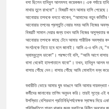
বসা ছিলেন হাবিবুল আলমসহ কয়েকজন। এক পর্যায়ে হ
মাথায় তুলে রাখবো”। বিষয়টি শুনে আমার হাসি পেয়েছে
আনোয়ার তপনকে বলতে থাকেন, “আমাদের নতুন কমিটির 
আনোয়ার তপনের প্রস্তুতি নেয়ার সময় আমি নিজের অবস্থ
বিষয়টি সামাল দেয়ার জন্য তখন আমি নিজের অসুস্থতার
আনোয়ার তপনকে কাছে টেনে আমার শারীরিক অবস্থার কথ
সংগঠনকে নিতে হবে বলে জানাই। আমি এ-ও বলি যে, ”আ
অ্যাম্বুলেন্স ডাকো”। পরক্ষণেই বলি, “আমি আগে বাসায় 
বাসা থেকেই হাসপাতালে যাবো”। তখন, হাবিবুল আলম দয়
বাসায় পৌঁছে দেন। বাসায় পৌঁছে আমি মোবাইল বন্ধ করে 
যথারীতি ভোরে আমার ঘুম ভাঙলে আমি আমার দায়বদ্ধতা ও 
কর্মীদের জানানোর তাগিদ অনুভব করি। তারই সূত্রে এই বা
উপস্থিত বেশিরভাগ প্রতিনিধি/পর্যবেক্ষক স্বাক্ষর দিয়ে 
পরিস্থিতিতে শান্ত থাকার জন্য সবাইকে বিনীত অনুরোধ