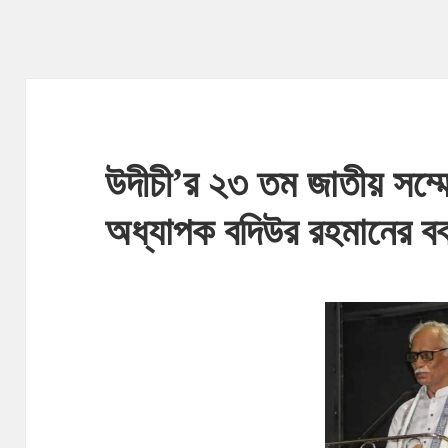
উদীচী’র ২৩ তম জাতীয় সম্ম
অধ্যাপক বদিউর রহমানের বক