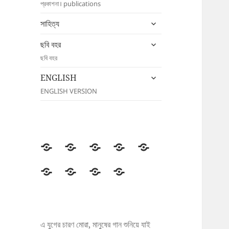
প্রকাশনা। publications
menu
expand
সাহিত্য
child
expand
menu
ছবি বহর
child
ছবি বহর
menu
expand
ENGLISH
child
ENGLISH VERSION
menu
উদীচী
সংগঠন
জাতীয়
জেলা/
সংবাদ
সম্মেলন
শাখা
বিজ্ঞপ্তি
প্রকাশনা
সাহিত্য
ছবি
ENGLISH
বহর
এ যুগের চারণ মোরা, মানুষের গান শুনিয়ে যাই