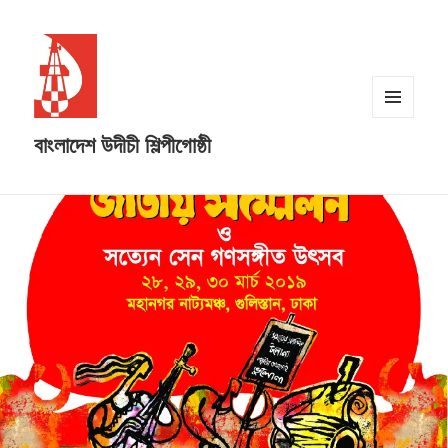
MENU
বাংলাদেশ উদীচী শিল্পীগোষ্ঠী
AND
WIDGETS