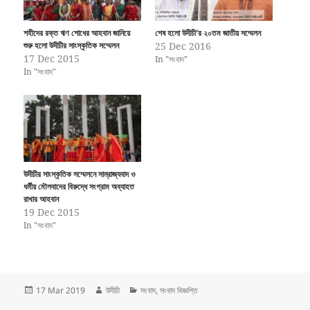
শহীদের রক্ত ঋণ শোধের আহবান জানিয়ে
শেষ হলো উদীচী’র ২০তম জাতীয় সম্মেলন
শুরু হলো উদীচীর সাংস্কৃতিক সম্মেলন
25 Dec 2016
17 Dec 2015
In "সংবাদ"
In "সংবাদ"
উদীচীর সাংস্কৃতিক সম্মেলনে সাম্রাজ্যবাদ ও
ধর্মীয় মৌলবাদের বিরুদ্ধে সংগ্রাম অব্যাহত
রাখার আহবান
19 Dec 2015
In "সংবাদ"
Posted
Author
Categories
17 Mar 2019
উদীচী
সংবাদ
,
সংবাদ বিজ্ঞপ্তি
on