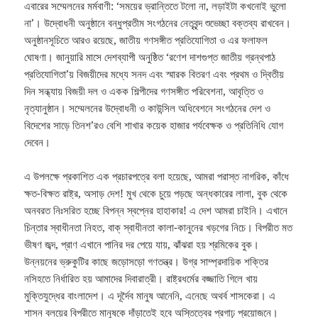
এবারের সম্মেলনের মর্মবাণী: ‘সময়ের ভ্রান্তিতে টলো না, লড়াইটা কখনোই ভুলো
না’। উদ্বোধনী অনুষ্ঠানে বন্ধুপ্রতীম সংগঠনের নেতৃবৃন্দ শুভেচ্ছা বক্তব্য রাখবেন।
অনুষ্ঠানসূচিতে আরও রয়েছে, জাতীয় গণসঙ্গীত প্রতিযোগিতা ও এর ফলাফল
ঘোষণা। জানুয়ারি মাসে দেশব্যাপী অনুষ্ঠিত ‘রণেশ দাশগুপ্ত জাতীয় গ্রন্থপাঠ
প্রতিযোগিতা’য় বিজয়ীদের মধ্যে সনদ এবং স্মারক বিতরণ এবং প্রথম ও দ্বিতীয়
দিন সন্ধ্যায় বিজয়ী দল ও একক শিল্পীদের গণসঙ্গীত পরিবেশনা, আবৃত্তি ও
নৃত্যানুষ্ঠান। সম্মেলনের উদ্বোধনী ও কাউন্সিল অধিবেশনে সংগঠনের দেশ ও
বিদেশের সাড়ে তিনশ’রও বেশি শাখার কয়েক হাজার পর্যবেক্ষক ও প্রতিনিধি যোগ
দেবেন।
এ উপলক্ষে প্রকাশিত এক প্রচারপত্রে বলা হয়েছে, আমরা পরাস্ত নাগরিক, কাঁধে
ক্ষত-বিক্ষত রাষ্ট্র, অসাড় দেশ! মুখ থেকে চুয়ে পড়ছে অন্ধকারের লালা, বুক থেকে
অনবরত নিঃসরিত হচ্ছে বিপন্ন স্বপ্নের হাহাকার! এ দেশ আমরা চাইনি। এখানে
চিন্তার স্বাধীনতা নিহত, বাক্ স্বাধীনতা কালা-কানুনের খড়গের নিচে। বিপরীত মত
ভীষণ জব্দ, প্রাণ এখানে পানির দর পেয়ে যায়, ঝাঁঝরা হয় শ্রমিকের বুক।
উন্নয়নের ভ্রুকুটির কাছে জড়োসড়ো গণতন্ত্র। উগ্র সাম্প্রদায়িক শক্তির
নসিহতে নির্ধারিত হয় আমাদের দিবারাত্রী। রাষ্ট্রধর্মের বজ্জাতি গিলে খায়
মুক্তিযুদ্ধের বাংলাদেশ। এ দূর্দৈব মানুষ আনেনি, এনেছে অথর্ব শাসকেরা। এ
শাসন বলয়ের বিপরীতে মানুষকে দাঁড়াতেই হবে অস্তিত্বের প্রগাঢ় প্রয়োজনে।