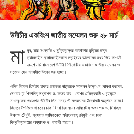
উদীচীর একবিংশ জাতীয় সম্মেলন শুরু ২৮ মার্চ
মা
নুষ, তার সংস্কৃতি ও মুক্তিযুদ্ধের আকাক্ষার মুক্তির জন্য
ভ্রান্তিহীন-ক্লান্তিহীনভাবে লড়াইয়ের আহ্বানের মধ্য দিয়ে আগামী
২৮শে মার্চ বাংলাদেশ উদীচী শিল্পীগোষ্ঠীর একবিংশ জাতীয় সম্মেলন ও
সত্যেন সেন গণসঙ্গীত উৎসব শুরু হচ্ছে।
ঐদিন বিকেল তিনটায় ঢাকার মহানগর নাট্যমঞ্চে সম্মেলন উদ্বোধন ঘোষণা করবেন,
দেশবরেণ্য শিক্ষাবিদ্ অধ্যাপক ড. অজয় রায়। দেশের ঐতিহ্যবাহী ও বৃহত্তম
সাংস্কৃতিক প্রতিষ্ঠান উদীচীর তিন দিনব্যাপী সম্মেলনের উদ্বোধনী অনুষ্ঠানে অতিথি
হিসেবে উপস্থিত থাকবেন ঢাকা বিশ্ববিদ্যালয়ের এমিরেটাস অধ্যাপক ড. সিরাজুল
ইসলাম চৌধুরী, প্রখ্যাত শ্রমিকনেতা শহীদুল্লাহ্ চৌধুরী এবং ঢাকা
বিশ্ববিদ্যালয়ের অধ্যাপক ড. কাবেরী গায়েন।