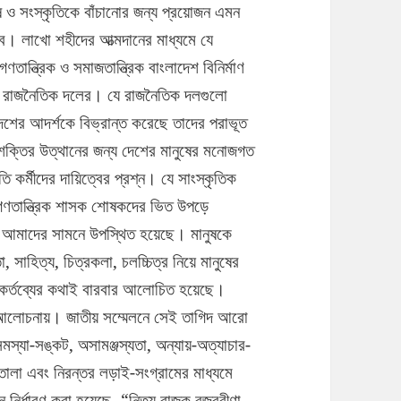
নুষ ও সংস্কৃতিকে বাঁচানোর জন্য প্রয়োজন এমন
করবে। লাখো শহীদের আত্মদানের মাধ্যমে যে
তান্ত্রিক ও সমাজতান্ত্রিক বাংলাদেশ বিনির্মাণ
ানত রাজনৈতিক দলের। যে রাজনৈতিক দলগুলো
েশের আদর্শকে বিভ্রান্ত করেছে তাদের পরাভূত
 শক্তির উত্থানের জন্য দেশের মানুষের মনোজগত
কর্মীদের দায়িত্বের প্রশ্ন। যে সাংস্কৃতিক
অগণতান্ত্রিক শাসক শোষকদের ভিত উপড়ে
য আমাদের সামনে উপস্থিত হয়েছে। মানুষকে
 সাহিত্য, চিত্রকলা, চলচ্চিত্র নিয়ে মানুষের
 কর্তব্যের কথাই বারবার আলোচিত হয়েছে।
ে আলোচনায়। জাতীয় সম্মেলনে সেই তাগিদ আরো
মস্যা-সঙ্কট, অসামঞ্জস্যতা, অন্যায়-অত্যাচার-
 তোলা এবং নিরন্তর লড়াই-সংগ্রামের মাধ্যমে
নির্ধারণ করা হয়েছে- “নিত্য বাজুক বজ্রবীণা,