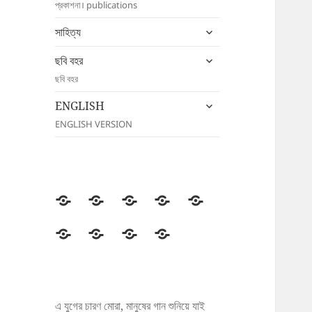
প্রকাশনা। publications
menu
expand
সাহিত্য
child
menu
expand
ছবি বহর
child
ছবি বহর
menu
expand
ENGLISH
child
ENGLISH VERSION
menu
উদীচী
সংগঠন
জাতীয়
জেলা/
সংবাদ
সম্মেলন
শাখা
বিজ্ঞপ্তি
প্রকাশনা
সাহিত্য
ছবি
ENGLISH
বহর
এ যুগের চারণ মোরা, মানুষের গান শুনিয়ে যাই