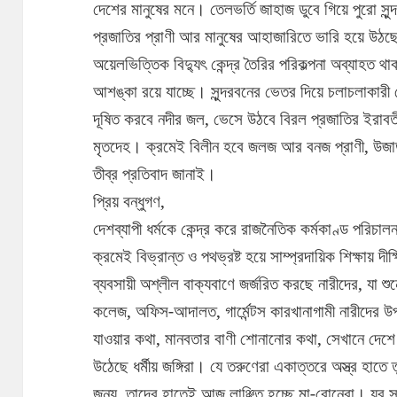
দেশের মানুষের মনে। তেলভর্তি জাহাজ ডুবে গিয়ে পুরো সু
প্রজাতির প্রাণী আর মানুষের আহাজারিতে ভারি হয়ে উঠ
অয়েলভিত্তিক বিদ্যুৎ কেন্দ্র তৈরির পরিকল্পনা অব্যাহত 
আশঙ্কা রয়ে যাচ্ছে। সুন্দরবনের ভেতর দিয়ে চলাচলাকারী 
দূষিত করবে নদীর জল, ভেসে উঠবে বিরল প্রজাতির ইরাবত
মৃতদেহ। ক্রমেই বিলীন হবে জলজ আর বনজ প্রাণী, উজাড়
তীব্র প্রতিবাদ জানাই।
প্রিয় বন্ধুগণ,
দেশব্যাপী ধর্মকে কেন্দ্র করে রাজনৈতিক কর্মকাণ্ড পরিচালন
ক্রমেই বিভ্রান্ত ও পথভ্রষ্ট হয়ে সাম্প্রদায়িক শিক্ষায় দী
ব্যবসায়ী অশ্লীল বাক্যবাণে জর্জরিত করছে নারীদের, যা শু
কলেজ, অফিস-আদালত, গার্মেন্টস কারখানাগামী নারীদের উপ
যাওয়ার কথা, মানবতার বাণী শোনানোর কথা, সেখানে দেশে 
উঠেছে ধর্মীয় জঙ্গিরা। যে তরুণেরা একাত্তরে অস্ত্র হাতে
জন্য, তাদের হাতেই আজ লাঞ্ছিত হচ্ছে মা-বোনেরা। যুব স