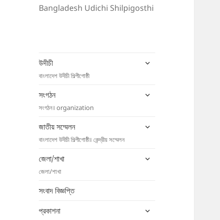
Bangladesh Udichi Shilpigosthi
expand
উদীচী
child
বাংলাদেশ উদীচী শিল্পীগোষ্ঠী
menu
expand
সংগঠন
child
সংগঠন। organization
menu
expand
জাতীয় সম্মেলন
child
বাংলাদেশ উদীচী শিল্পীগোষ্ঠী। কেন্দ্রীয় সম্মেলন
menu
expand
জেলা/শাখা
child
জেলা/শাখা
menu
সংবাদ বিজ্ঞপ্তি
expand
প্রকাশনা
child