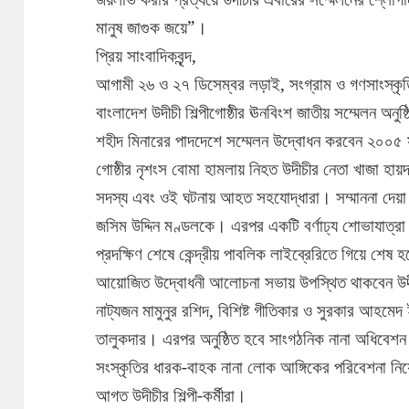
মানুষ জাগুক জয়ে”।
প্রিয় সাংবাদিকবৃন্দ,
আগামী ২৬ ও ২৭ ডিসেম্বর লড়াই, সংগ্রাম ও গণসাংস্ক
বাংলাদেশ উদীচী শিল্পীগোষ্ঠীর ঊনবিংশ জাতীয় সম্মেলন অনু
শহীদ মিনারের পাদদেশে সম্মেলন উদ্বোধন করবেন ২০০৫ স
গোষ্ঠীর নৃশংস বোমা হামলায় নিহত উদীচীর নেতা খাজা হায়
সদস্য এবং ওই ঘটনায় আহত সহযোদ্ধারা। সম্মাননা দেয়া হ
জসিম উদ্দিন মণ্ডলকে। এরপর একটি বর্ণাঢ্য শোভাযাত্রা 
প্রদক্ষিণ শেষে কেন্দ্রীয় পাবলিক লাইব্রেরিতে গিয়ে শে
আয়োজিত উদ্বোধনী আলোচনা সভায় উপস্থিত থাকবেন উদীচীর 
নাট্যজন মামুনুর রশিদ, বিশিষ্ট গীতিকার ও সুরকার আহমে
তালুকদার। এরপর অনুষ্ঠিত হবে সাংগঠনিক নানা অধিবেশন।
সংস্কৃতির ধারক-বাহক নানা লোক আঙ্গিকের পরিবেশনা নিয়ে
আগত উদীচীর শিল্পী-কর্মীরা।