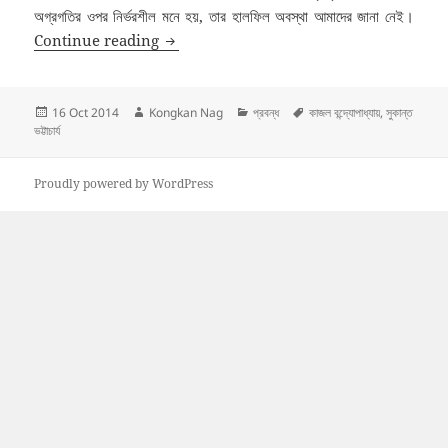
অগ্রগতির ওপর নির্ভরশীল মনে হয়, তার হালফিল অবস্থা আমাদের জানা নেই।
সুকান্ত ভট্টাচার্য: বাম রেনেসাঁসের দিশারী কবি – কাজল বন্দ্যো
Continue reading
Posted
Author
Categories
Tags
16 Oct 2014
Kongkan Nag
প্রবন্ধ
কাজল বন্দ্যোপাধ্যায়
,
সুকান্ত
on
ভট্টাচার্য
Proudly powered by WordPress