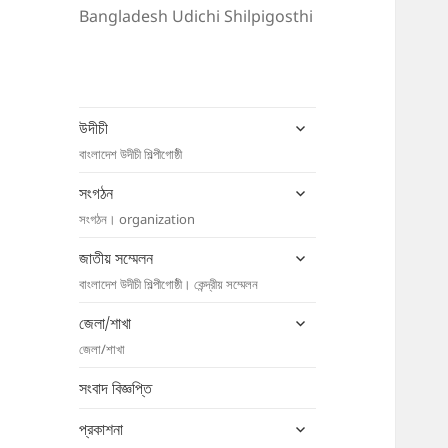
Bangladesh Udichi Shilpigosthi
expand
উদীচী
child
বাংলাদেশ উদীচী শিল্পীগোষ্ঠী
menu
expand
সংগঠন
child
সংগঠন। organization
menu
expand
জাতীয় সম্মেলন
child
বাংলাদেশ উদীচী শিল্পীগোষ্ঠী। কেন্দ্রীয় সম্মেলন
menu
expand
জেলা/শাখা
child
জেলা/শাখা
menu
সংবাদ বিজ্ঞপ্তি
expand
প্রকাশনা
child