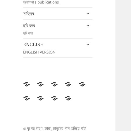
প্রকাশনা। publications
menu
expand
সাহিত্য
child
expand
menu
ছবি বহর
child
ছবি বহর
menu
expand
ENGLISH
child
ENGLISH VERSION
menu
উদীচী
সংগঠন
জাতীয়
জেলা/
সংবাদ
সম্মেলন
শাখা
বিজ্ঞপ্তি
প্রকাশনা
সাহিত্য
ছবি
ENGLISH
বহর
এ যুগের চারণ মোরা, মানুষের গান শুনিয়ে যাই