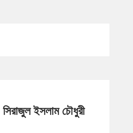
ি: সিরাজুল ইসলাম চৌধুরী