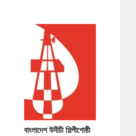
বাংলাদেশ উদীচী শিল্পীগোষ্ঠী