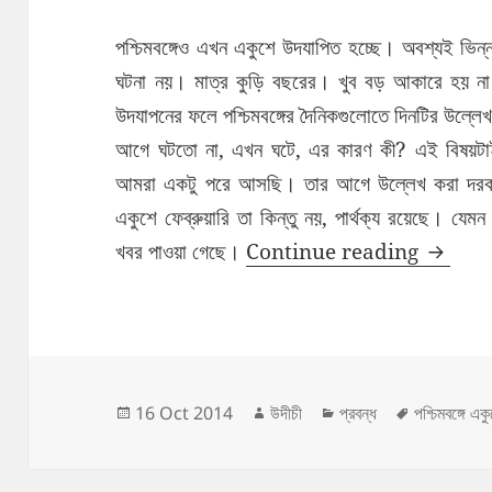
পশ্চিমবঙ্গেও এখন একুশে উদযাপিত হচ্ছে। অবশ্যই ভি
ঘটনা নয়। মাত্র কুড়ি বছরের। খুব বড় আকারে হয় 
উদযাপনের ফলে পশ্চিমবঙ্গের দৈনিকগুলোতে দিনটির উল্ল
আগে ঘটতো না, এখন ঘটে, এর কারণ কী? এই বিষয়টাই ব
আমরা একটু পরে আসছি। তার আগে উল্লেখ করা দরকার
একুশে ফেব্রুয়ারি তা কিন্তু নয়, পার্থক্য রয়েছে। যেমন 
পশ্চিমবঙ্গ
খবর পাওয়া গেছে।
Continue reading
Posted
Author
Categories
Tags
16 Oct 2014
উদীচী
প্রবন্ধ
পশ্চিমবঙ্গে এক
on