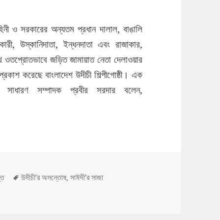
হিনী ও সরকারের অন্যতম প্রধান দালাল, বাঙালি
াকারী, উস্কানিদাতা, ইন্ধনদাতা এবং রাজাকার,
থে ওতপ্রোতভাবে জড়িত জামায়াত নেতা দেলাওয়ার
রকাশ করেছে বাংলাদেশ উদীচী শিল্পীগোষ্ঠী। এক
 সাধারণ সম্পাদক প্রবীর সরদার বলেন,
সন্তোষ: গণজাগরণ মঞ্চের কর্মীদের উপর পুলিশি হামলার নিন্দা
ies
Tags
তি
উদীচী’র অসন্তোষ
,
সাঈদী’র সাজা
গরণ মঞ্চের কর্মীদের উপর পুলিশি হামলার নিন্দা