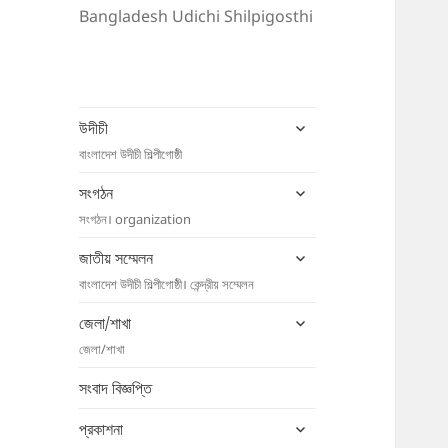
Bangladesh Udichi Shilpigosthi
expand
উদীচী
child
বাংলাদেশ উদীচী শিল্পীগোষ্ঠী
menu
expand
সংগঠন
child
সংগঠন। organization
menu
expand
জাতীয় সম্মেলন
child
বাংলাদেশ উদীচী শিল্পীগোষ্ঠী। কেন্দ্রীয় সম্মেলন
menu
expand
জেলা/শাখা
child
জেলা/শাখা
menu
সংবাদ বিজ্ঞপ্তি
expand
প্রকাশনা
child