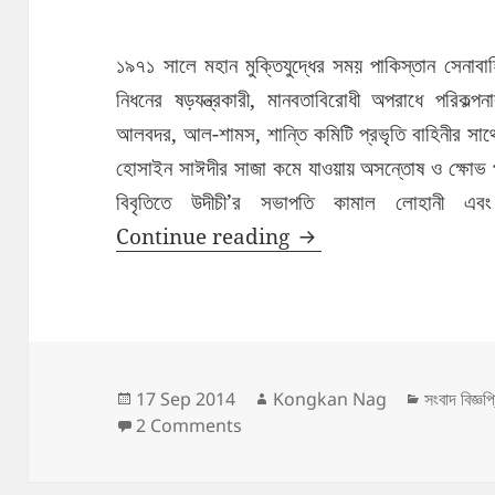
১৯৭১ সালে মহান মুক্তিযুদ্ধের সময় পাকিস্তান সেনাবা
নিধনের ষড়যন্ত্রকারী, মানবতাবিরোধী অপরাধে পরিকল্পন
আলবদর, আল-শামস, শান্তি কমিটি প্রভৃতি বাহিনীর সা
হোসাইন সাঈদীর সাজা কমে যাওয়ায় অসন্তোষ ও ক্ষোভ প্
বিবৃতিতে উদীচী’র সভাপতি কামাল লোহানী এবং
সাঈদী’র সাজা কমায় উদীচী’র অ
Continue reading
Posted
Author
Categor
17 Sep 2014
Kongkan Nag
সংবাদ বিজ্ঞপ্
on
on সাঈদী’র সাজা কমায় উদীচী’র অসন্তোষ: গণজা
2 Comments