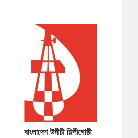
বাংলাদেশ উদীচী শিল্পীগোষ্ঠী