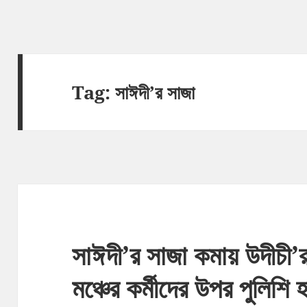
Tag:
সাঈদী’র সাজা
সাঈদী’র সাজা কমায় উদীচী
মঞ্চের কর্মীদের উপর পুলিশি হা