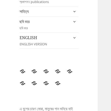
প্রকাশনা। publications
menu
expand
সাহিত্য
child
expand
menu
ছবি বহর
child
ছবি বহর
menu
expand
ENGLISH
child
ENGLISH VERSION
menu
উদীচী
সংগঠন
জাতীয়
জেলা/
সংবাদ
সম্মেলন
শাখা
বিজ্ঞপ্তি
প্রকাশনা
সাহিত্য
ছবি
ENGLISH
বহর
এ যুগের চারণ মোরা, মানুষের গান শুনিয়ে যাই