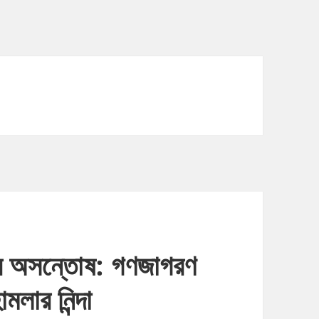
’র অসন্তোষ: গণজাগরণ
মলার নিন্দা