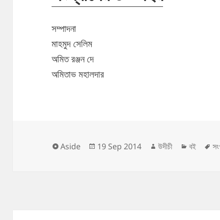
সম্পাদনা
মাহমুদ সেলিম
অমিত রঞ্জন দে
অমিতাভ মহালদার
Format
Posted
Author
Categor
T
Aside
19 Sep 2014
উদীচী
বই
সং
on