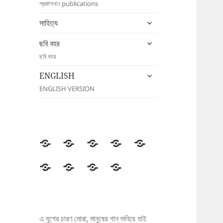
প্রকাশনা। publications
menu
expand
সাহিত্য
child
expand
menu
ছবি বহর
child
ছবি বহর
menu
expand
ENGLISH
child
ENGLISH VERSION
menu
উদীচী
সংগঠন
জাতীয়
জেলা/
সংবাদ
সম্মেলন
শাখা
বিজ্ঞপ্তি
প্রকাশনা
সাহিত্য
ছবি
ENGLISH
বহর
এ যুগের চারণ মোরা, মানুষের গান শুনিয়ে যাই