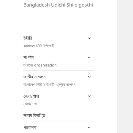
Bangladesh Udichi Shilpigosthi
expand
উদীচী
child
বাংলাদেশ উদীচী শিল্পীগোষ্ঠী
menu
expand
সংগঠন
child
সংগঠন। organization
menu
expand
জাতীয় সম্মেলন
child
বাংলাদেশ উদীচী শিল্পীগোষ্ঠী। কেন্দ্রীয় সম্মেলন
menu
expand
জেলা/শাখা
child
জেলা/শাখা
menu
সংবাদ বিজ্ঞপ্তি
expand
প্রকাশনা
child