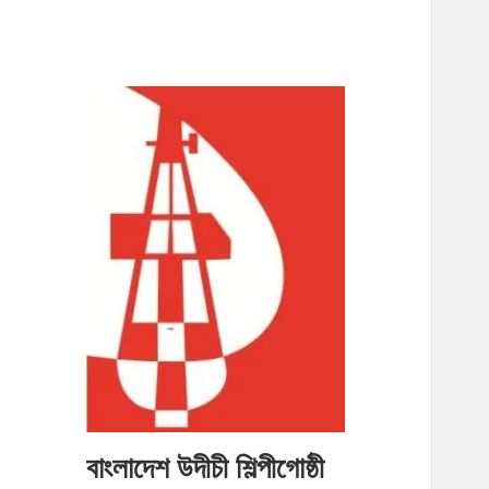
বাংলাদেশ উদীচী শিল্পীগোষ্ঠী