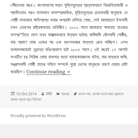
পৌঁছানোর বছর। বাংলাদেশের মহান মুক্তিযুদ্ধের প্রত্যক্ষভাবে বিরোধিতাকারী ও
স্বাধীনতার পরও নানাভাবে অসাম্প্রদায়িক, মুক্তিযুদ্ধের চেতনাধারী মানুষকে যে
গোষ্ঠী নানাভাবে ক্ষতিগ্রস্ত করার অপচেষ্টা চালিয়ে গেছে, সেই জামায়াতে ইসলামী
তখন এদেশের রাষ্ট্রক্ষমতায় অধিষ্ঠিত। ২০০১ সালে জামায়াত ক্ষমতায় যাওয়ার
ফলশ্র“তিতে দেশে তখন মারাত্মকভাবে উত্থান ঘটেছে জঙ্গিবাদী মৌলবাদী গোষ্ঠীর,
যার প্রমাণ তারা একের পর এক ধ্বংসযজ্ঞের মাধ্যমে রেখে যাচ্ছিল। এসব
অপতৎপরতারই চূড়ান্ত বহিঃপ্রকাশ ঘটে ২০০৫ সালে। ওই বছরই ১৭ আগস্ট
সংঘটিত হয় সিরিজ বোমা হামলার মতো ন্যাক্কারজনক ঘটনা, যার মাধ্যমে জঙ্গি,
সন্ত্রাসবাদী গোষ্ঠী তাদের শক্তি সম্পর্কে পুরো দেশের মানুষকে ধারণা দেয়ার চেষ্টা
যতবার হত্যা করবে, জন্মাবো আবার, গড়বো নতুন 
করেছিল।
Continue reading
Posted
Author
Categories
Tags
16 Oct 2014
উদীচী
প্রবন্ধ
কংকন নাগ
,
যতবার হত্যা করবে জন্মাবো
on
আবার গড়বো নতুন ইতিহাস
Proudly powered by WordPress