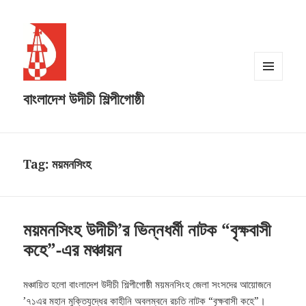
MENU
বাংলাদেশ উদীচী শিল্পীগোষ্ঠী
AND
WIDGETS
Tag:
ময়মনসিংহ
ময়মনসিংহ উদীচী’র ভিন্নধর্মী নাটক “বৃক্ষবাসী
কহে”-এর মঞ্চায়ন
মঞ্চায়িত হলো বাংলাদেশ উদীচী শিল্পীগোষ্ঠী ময়মনসিংহ জেলা সংসদের আয়োজনে
’৭১এর মহান মুক্তিযুদ্ধের কাহীনি অবলম্বনে রচতি নাটক “বৃক্ষবাসী কহে”।