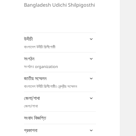
Bangladesh Udichi Shilpigosthi
expand
উদীচী
child
বাংলাদেশ উদীচী শিল্পীগোষ্ঠী
menu
expand
সংগঠন
child
সংগঠন। organization
menu
expand
জাতীয় সম্মেলন
child
বাংলাদেশ উদীচী শিল্পীগোষ্ঠী। কেন্দ্রীয় সম্মেলন
menu
expand
জেলা/শাখা
child
জেলা/শাখা
menu
সংবাদ বিজ্ঞপ্তি
expand
প্রকাশনা
child