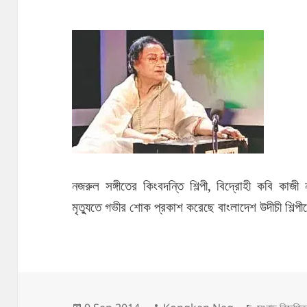
নজরুল সঙ্গীতের কিংবদন্তি শিল্পী, বিদ্রোহী কবি কা
মৃত্যুতে গভীর শোক প্রকাশ করেছে বাংলাদেশ উদীচী শিল্পী
Posted
Author
Categori