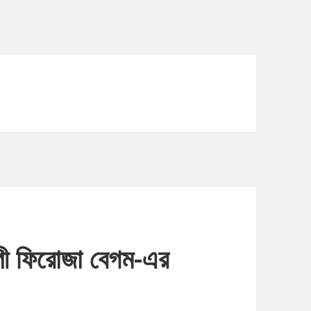
্পী ফিরোজা বেগম-এর