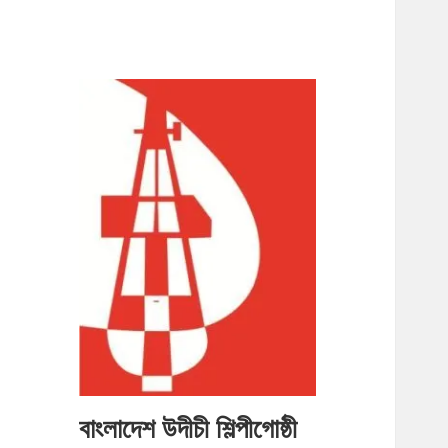
বাংলাদেশ উদীচী শিল্পীগোষ্ঠী