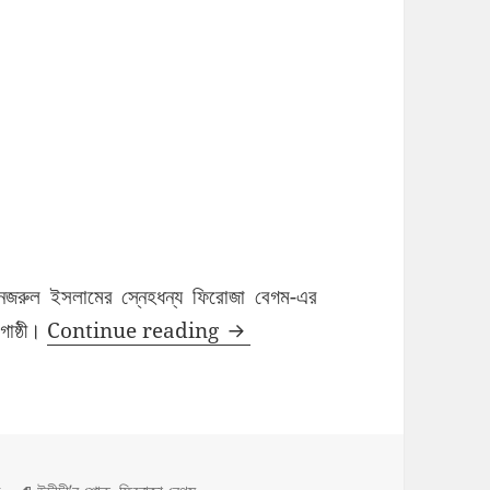
জী নজরুল ইসলামের স্নেহধন্য ফিরোজা বেগম-এর
নজরুল সঙ্গীতের কালজয়ী শিল্পী ফিরোজা 
গোষ্ঠী।
Continue reading
es
Tags