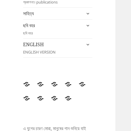
প্রকাশনা। publications
menu
expand
সাহিত্য
child
expand
menu
ছবি বহর
child
ছবি বহর
menu
expand
ENGLISH
child
ENGLISH VERSION
menu
উদীচী
সংগঠন
জাতীয়
জেলা/
সংবাদ
সম্মেলন
শাখা
বিজ্ঞপ্তি
প্রকাশনা
সাহিত্য
ছবি
ENGLISH
বহর
এ যুগের চারণ মোরা, মানুষের গান শুনিয়ে যাই