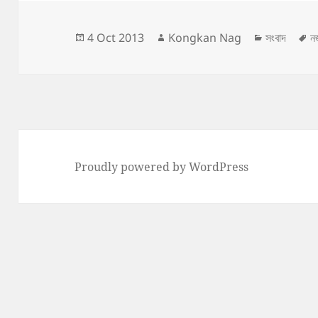
Posted
Author
Categorie
T
4 Oct 2013
Kongkan Nag
সংবাদ
ন
on
Proudly powered by WordPress