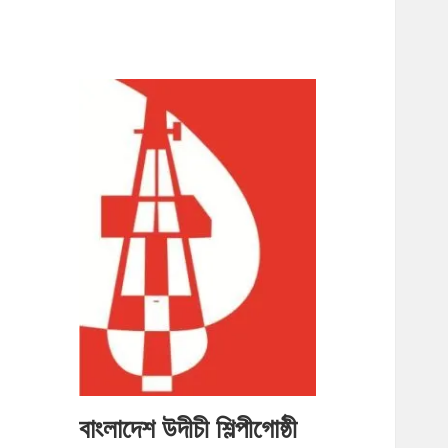
বাংলাদেশ উদীচী শিল্পীগোষ্ঠী