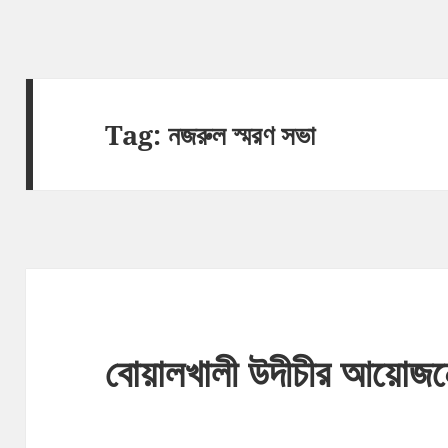
Tag:
নজরুল স্মরণ সভা
বোয়ালখালী উদীচীর আয়োজনে