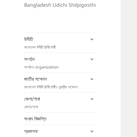
Bangladesh Udichi Shilpigosthi
expand
উদীচী
child
বাংলাদেশ উদীচী শিল্পীগোষ্ঠী
menu
expand
সংগঠন
child
সংগঠন। organization
menu
expand
জাতীয় সম্মেলন
child
বাংলাদেশ উদীচী শিল্পীগোষ্ঠী। কেন্দ্রীয় সম্মেলন
menu
expand
জেলা/শাখা
child
জেলা/শাখা
menu
সংবাদ বিজ্ঞপ্তি
expand
প্রকাশনা
child