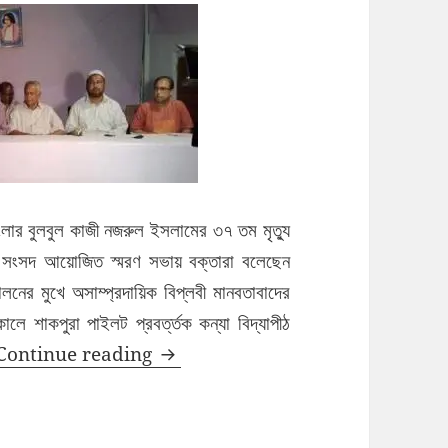
াংলার বুলবুল কাজী নজরুল ইসলামের ৩৭ তম মৃত্যু
পজেলা সংসদ আয়োজিত স্মরণ সভায় বক্তারা বলেছেন
ফালনের মুখে অসাম্প্রদায়িক বিপ্লবী মানবতাবাদের
ে শাকপুরা পাইলট প্রবর্ত্তক কন্যা বিদ্যাপীঠ
বোয়ালখালী উদীচীর আয়োজনে নজরুল স্মরণ সভা
Continue reading