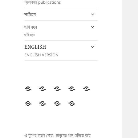
প্রকাশনা। publications
menu
expand
সাহিত্য
child
expand
menu
ছবি বহর
child
ছবি বহর
menu
expand
ENGLISH
child
ENGLISH VERSION
menu
উদীচী
সংগঠন
জাতীয়
জেলা/
সংবাদ
সম্মেলন
শাখা
বিজ্ঞপ্তি
প্রকাশনা
সাহিত্য
ছবি
ENGLISH
বহর
এ যুগের চারণ মোরা, মানুষের গান শুনিয়ে যাই