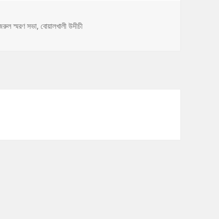
s
ags
জরুল স্মরণ সভা
,
বোয়ালখালী উদীচী