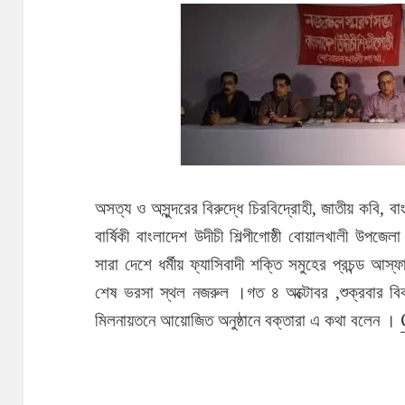
অসত্য ও অসুন্দরের বিরুদ্ধে চিরবিদ্রোহী, জাতীয় কবি, ব
বার্ষিকী বাংলাদেশ উদীচী শিল্পীগোষ্ঠী বোয়ালখালী উ
সারা দেশে ধর্মীয় ফ্যাসিবাদী শক্তি সমুহের প্রচন্ড আস্
শেষ ভরসা স্থল নজরুল ।গত ৪ অক্টোবর ,শুক্রবার বিকাল
মিলনায়তনে আয়োজিত অনুষ্ঠানে বক্তারা এ কথা বলেন ।