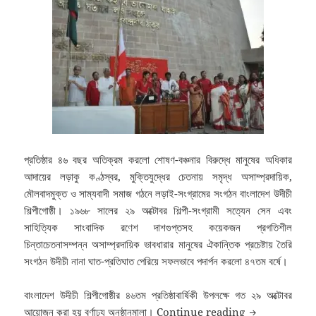
প্রতিষ্ঠার ৪৬ বছর অতিক্রম করলো শোষণ-বঞ্চনার বিরুদ্ধে মানুষের অধিকার
আদায়ের লড়াকু কণ্ঠস্বর, মুক্তিযুদ্ধের চেতনায় সমৃদ্ধ অসাম্প্রদায়িক,
মৌলবাদমুক্ত ও সাম্যবাদী সমাজ গঠনে লড়াই-সংগ্রামের সংগঠন বাংলাদেশ উদীচী
শিল্পীগোষ্ঠী। ১৯৬৮ সালের ২৯ অক্টোবর শিল্পী-সংগ্রামী সত্যেন সেন এবং
সাহিত্যিক সাংবাদিক রণেশ দাশগুপ্তসহ কয়েকজন প্রগতিশীল
চিন্তাচেতনাসম্পন্ন অসাম্প্রদায়িক ভাবধারার মানুষের ঐকান্তিক প্রচেষ্টায় তৈরি
সংগঠন উদীচী নানা ঘাত-প্রতিঘাত পেরিয়ে সফলভাবে পদার্পন করলো ৪৭তম বর্ষে।
বাংলাদেশ উদীচী শিল্পীগোষ্ঠীর ৪৬তম প্রতিষ্ঠাবার্ষিকী উপলক্ষে গত ২৯ অক্টোবর
৪৬তম প্রতিষ্ঠাবার্ষ
আয়োজন করা হয় বর্ণাঢ্য অনুষ্ঠানমালা।
Continue reading