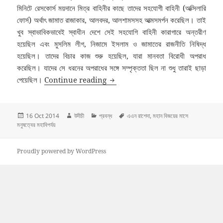
মিনিটে রেসকোর্স ময়দানে মিত্র বাহিনীর কাছে তাদের সহযোগী বাহিনী (অক্সিলারি
ফোর্স) অর্থাৎ জামাত রাজাকার, আলবদর, আলশামসসহ আত্মসমর্পন করেছিল। তাই
খুব স্বাভাবিকভাবেই স্বাধীন দেশে সেই সহযোগি বাহিনী কারাগারে অন্তরীণ
হয়েছিল এবং মুসলিম লীগ, নিজামে ইসলাম ও জামাতের রাজনীতি নিষিদ্ধ
হয়েছিল। তাদের বিচার কাজ শুরু হয়েছিল, যারা মানবতা বিরোধী অপরাধ
করেছিল। যাদের সে ধরনের অপরাধের সঙ্গে সম্পৃক্ততা ছিল না শুধু তারাই ছাড়া
মহান বিজয়ের মাসে মনুষত্বের মহাবিপর্যয়: এএন র
পেয়েছিল।
Continue reading
Posted
Author
Categories
Tags
16 Oct 2014
উদীচী
প্রবন্ধ
এএন রাশেদা
,
মহান বিজয়ের মাসে
on
মনুষত্বের মহাবিপর্যয়
Proudly powered by WordPress