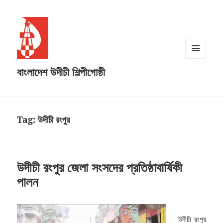
MENU
বাংলাদেশ উদীচী শিল্পীগোষ্ঠী
AND
WIDGETS
Tag:
উদীচী রংপুর
উদীচী রংপুর জেলা সংসদের প্রতিষ্ঠাবার্ষিকী
পালন
উদীচী রংপুর