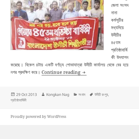
জেলা সংসদ
নানা
কর্মসূচীর
মধ্যদিয়ে
উদীচীর
৪৫তম
প্রতিষ্ঠাবার্ষি
কী উদযাপন
করেছে। বিকেল ৪টায় একটি বর্ণাঢ্য শোভাযাত্রা উদীচী কার্যালয় থেকে বের হয়ে
উদীচী রংপুর জেলা সংসদের প্রতিষ্ঠাবার্ষ
নগর প্রদক্ষিণ করে।
Continue reading
Posted
Author
Categories
Tags
29 Oct 2013
Kongkan Nag
সংবাদ
উদীচী রংপুর
,
on
প্রতিষ্ঠাবার্ষিকী
Proudly powered by WordPress