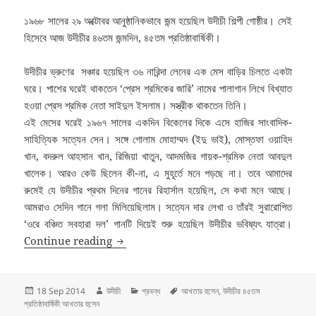
১৯৬৮ সালের ২৯ অক্টোবর আনুষ্ঠানিকভাবে জন্ম হয়েছিল উদীচী শিল্পী গোষ্ঠীর। সেই
হিসেবে আজ উদীচীর ৪৬তম জন্মদিন, ৪৫তম প্রতিষ্ঠাবার্ষিকী।
উদীচীর ভ্রুণের সঞ্চার হয়েছিল ৩৬ নারিন্দা লেনের এক মেস বাড়ির চিলতে একটা
ঘরে। পাশের ঘরেই থাকতেন ‘প্রেস শ্রমিকের জারি’ নামের পালাগান লিখে বিখ্যাত
হওয়া প্রেস শ্রমিক নেতা সাইদুল ইসলাম। সস্ত্রীক থাকতেন তিনি।
এই মেসের ঘরেই ১৯৬৭ সালের একদিন বিকেলের দিকে এসে হাজির সাংবাদিক-
সাহিত্যিক সত্যেন সেন। সঙ্গে গোলাম মোহাম্মদ (ইদু ভাই), মোস্তফা ওয়াহিদ
খান, বদরুল আহসান খান, রিজিয়া খাতুন, আদমজির গায়ক-শ্রমিক নেতা আবদুল
খালেক। আরও কেউ ছিলেন কী-না, এ মুহূর্তে মনে পড়ছে না। তবে আমাদের
রুমেই যে উদীচীর প্রথম দিনের গানের রিহার্সাল হয়েছিল, সে কথা মনে আছে।
আমরাও সেদিন গানে গলা মিলিয়েছিলাম। সত্যেন দার লেখা ও তাঁরই সুরারোপিত
‘ওরে বঞ্চিত সবহারা দল’ গানটি দিয়েই শুরু হয়েছিল উদীচীর ভবিষ্যৎ যাত্রা।
উদীচীর ৪৫তম প্রতিষ্ঠাবার্ষিকী আজ: আখতার হুসেন
Continue reading
Posted
Author
Categories
Tags
18 Sep 2014
উদীচী
প্রবন্ধ
আখতার হুসেন
,
উদীচীর ৪৫তম
on
প্রতিষ্ঠাবার্ষিকী আখতার হুসেন