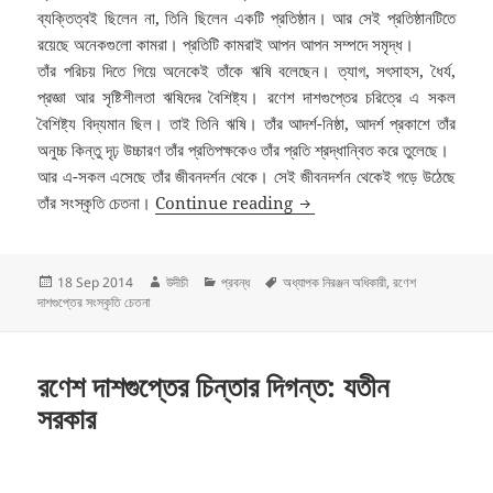
ব্যক্তিত্বই ছিলেন না, তিনি ছিলেন একটি প্রতিষ্ঠান। আর সেই প্রতিষ্ঠানটিতে
রয়েছে অনেকগুলো কামরা। প্রতিটি কামরাই আপন আপন সম্পদে সমৃদ্ধ।
তাঁর পরিচয় দিতে গিয়ে অনেকেই তাঁকে ঋষি বলেছেন। ত্যাগ, সৎসাহস, ধৈর্য,
প্রজ্ঞা আর সৃষ্টিশীলতা ঋষিদের বৈশিষ্ট্য। রণেশ দাশগুপ্তের চরিত্রে এ সকল
বৈশিষ্ট্য বিদ্যমান ছিল। তাই তিনি ঋষি। তাঁর আদর্শ-নিষ্ঠা, আদর্শ প্রকাশে তাঁর
অনুচ্চ কিন্তু দৃঢ় উচ্চারণ তাঁর প্রতিপক্ষকেও তাঁর প্রতি শ্রদ্ধান্বিত করে তুলেছে।
আর এ-সকল এসেছে তাঁর জীবনদর্শন থেকে। সেই জীবনদর্শন থেকেই গড়ে উঠেছে
রণেশ দাশগুপ্তের সংস্কৃতি চেতনা: অধ
তাঁর সংস্কৃতি চেতনা।
Continue reading
Posted
Author
Categories
Tags
18 Sep 2014
উদীচী
প্রবন্ধ
অধ্যাপক নিরঞ্জন অধিকারী
,
রণেশ
on
দাশগুপ্তের সংস্কৃতি চেতনা
রণেশ দাশগুপ্তের চিন্তার দিগন্ত: যতীন
সরকার