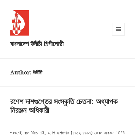
MENU
বাংলাদেশ উদীচী শিল্পীগোষ্ঠী
AND
WIDGETS
Author:
উদীচী
রণেশ দাশগুপ্তের সংস্কৃতি চেতনা: অধ্যাপক
নিরঞ্জন অধিকারী
প্রথমেই বলে দিতে চাই, রণেশ দাশগুপ্ত (১৯১২-১৯৯৭) কেবল একজন বিশিষ্ট