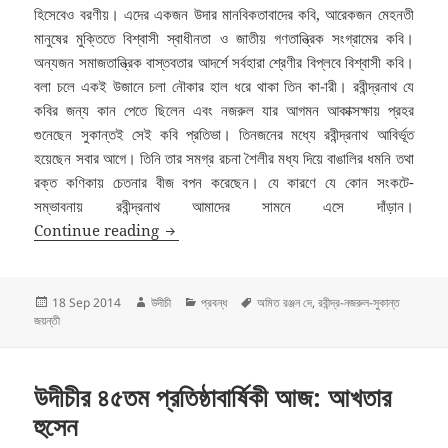
হিসেবেও বরণীয়। এদের একজন উদার মানবিকতাবাদের কবি, আরেকজন মেহনতী
মানুষের মুক্তিতে বিশ্বাসী স্বাধীনতা ও জাতীয় গণতান্ত্রিক সংগ্রামের কবি।
অন্যজন সমাজতান্ত্রিক বাস্তবতার আদর্শে সর্বহারা শ্রেণীর বিপ্লবে বিশ্বাসী কবি।
বলা চলে একই উজানে চলা নৌকার হাল ধরে থাকা তিন কা-ারী। রবীন্দ্রনাথ যে
কবির জন্য কান পেতে ছিলেন এবং নজরুল যার আগমন আকাক্সক্ষায় প্রহর
গুনেছেন সুকান্তই সেই কবি প্রতিভা। তিনজনের মধ্যে রবীন্দ্রনাথ আবির্ভূত
হয়েছেন সবার আগে। তিনি তার সমগ্র রচনা শৈলীর মধ্য দিয়ে বাঙালির ধমনি তথা
রক্ত কণিকায় চেতনার বীজ বপন করেছেন। যে কারণে যে কোন সংকটে-
সম্ভাবনায় রবীন্দ্রনাথ আমাদের সামনে এসে দাঁড়ান।
রবীন্দ্র-নজরুল-সুকান্ত জয়ন্তী: তরুণ প্রাণের সন্ধান: অমিত 
Continue reading
Posted
Author
Categories
Tags
18 Sep 2014
উদীচী
প্রবন্ধ
অমিত রঞ্জন দে
,
রবীন্দ্র-নজরুল-সুকান্ত
on
জয়ন্তী
উদীচীর ৪৫তম প্রতিষ্ঠাবার্ষিকী আজ: আখতার
হুসেন