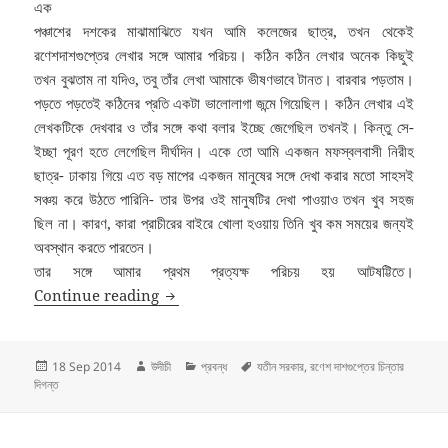
এক
পঞ্চাশের দশকের মাঝামাঝিতে যখন আমি কলেজের ছাত্র, তখন থেকেই
রণেশদাশগুপ্তের লেখার সঙ্গে আমার পরিচয়। কঠিন কঠিন লেখার অনেক কিছুই
তখন বুঝতাম না যদিও, তবু তাঁর লেখা আমাকে ভীষণভাবে টানত। বারবার পড়তাম।
পড়তে পড়তেই কঠিনের প্রতি একটা ভালোলাগা জন্মে গিয়েছিল। কঠিন লেখার এই
লেখকটিকে দেখবার ও তাঁর সঙ্গে কথা বলার ইচ্ছে জেগেছিল তখনই। কিন্তু সে-
ইচ্ছা পূরণ হতে লেগেছিল দীর্ঘদিন। একে তো আমি একজন মফস্বলবাসী নিরীহ
ছাত্র- ঢাকায় গিয়ে এত বড় মাপের একজন মানুষের সঙ্গে দেখা করার মতো সাহসই
সঞ্চয় করে উঠতে পারিনি- তার উপর ওই মানুষটির দেখা পাওয়াও তখন খুব সহজ
ছিল না। কারণ, কারা প্রাচীরের বাইরে খোলা হওয়ায় তিনি খুব কম সময়ের জন্যই
অবস্থান করতে পারতেন।
তার সঙ্গে আমার প্রথম প্রত্যক্ষ পরিচয় হয় আটষট্টিতে।
রণেশ দাশগুপ্তের চিন্তার দিগন্ত: যতীন সরকার
Continue reading
Posted
Author
Categories
Tags
18 Sep 2014
উদীচী
প্রবন্ধ
যতীন সরকার
,
রণেশ দাশগুপ্তের চিন্তার
on
দিগন্ত