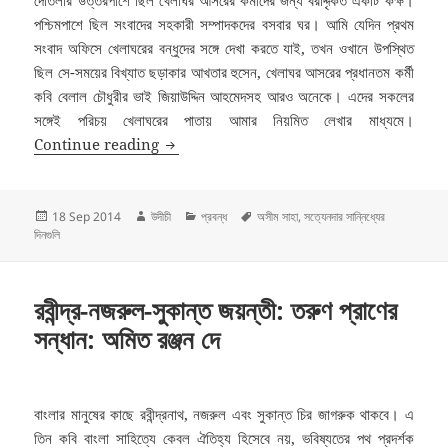
পশ্চিমপাশে ছিল সংবাদের সহকারী সম্পাদকদের বসবার ঘর। আমি যেদিন প্রথম
সংবাদ অফিসে খেলাঘরের বন্ধুদের সঙ্গে দেখা করতে যাই, তখন ওখানে উপস্থিত
ছিল সে-সময়ের বিখ্যাত ছড়াকার আখতার হুসেন, খেলাঘর আসরের প্রধানতম কর্মী
কবি বেলাল চৌধুরীর ভাই জিয়াউদ্দিন আহমেদসহ আরও অনেকে। এদের সকলের
সঙ্গেই পরিচয় খেলাঘরের পাতায় আমার নিয়মিত লেখার মাধ্যমে।
সত্যেনদার সান্নিধ্যের দিনগুলি:অসীম সাহা
Continue reading
Posted
Author
Categories
Tags
18 Sep 2014
উদীচী
প্রবন্ধ
অসীম সাহা
,
সত্যেনদার সান্নিধ্যের
on
দিনগুলি
রবীন্দ্র-নজরুল-সুকান্ত জয়ন্তী: তরুণ প্রাণের
সন্ধান: অমিত রঞ্জন দে
বাংলার মানুষের কাছে রবীন্দ্রনাথ, নজরুল এবং সুকান্ত চির জাগরুক থাকবে। এ
তিন কবি বাংলা সাহিত্যে কেবল ঐতিহ্য হিসেবে নয়, ভবিষ্যতের পথ প্রদর্শক