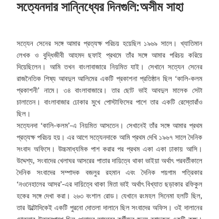
সত্যেনদার সান্নিধ্যের দিনগুলি:অসীম সাহা
সত্যেন সেনের সঙ্গে আমার প্রত্যক্ষ পরিচয় হয়েছিল ১৯৬৯ সালে। খ্যাতিমান
লেখক ও বুদ্ধিজীবী আহমদ ছফাই প্রথমে তাঁর সঙ্গে আমার পরিচয় করিয়ে
দিয়েছিলেন। আমি তখন বাংলাবাজারে নিয়মিত যাই। সেখানে সত্যেন সেনের
রাজনৈতিক শিষ্য আবদুল আলিমের একটি প্রকাশনা প্রতিষ্ঠান ছিল ‘কালি-কলম
প্রকাশনী’ নামে। ৩৪ বাংলাবাজারে। তার ছোট ভাই আবদুল মালেক সেটা
চালাতেন। বাংলাবাজার ঢোকার মুখে পোস্টাফিসের পাশে তার একটি রেস্তোরাঁও
ছিল।
সত্যেনদা ‘কালি-কলম’-এ নিয়মিত আসতেন। সেখানেই তাঁর সঙ্গে আমার প্রথম
প্রত্যক্ষ পরিচয় হয়। এর আগে সত্যেনদাকে আমি প্রথম দেখি ১৯৬৭ সালে দৈনিক
সংবাদ অফিসে। উচ্চমাধ্যমিক পাশ করার পর প্রথম একা একা ঢাকায় আসি।
উদ্দেশ্য, সংবাদের খেলাঘর আসরের পাতার দায়িত্বে থাকা ভাইয়া অর্থাৎ পরবর্তীকালে
দৈনিক সংবাদের সম্পাদক বজলুর রহমান এবং দৈনিক পয়গাম পত্রিকার
‘নওনেহালের আসর’-এর দায়িত্বে থাকা মিতা ভাই অর্থাৎ বিখ্যাত ছড়াকার রফিকুল
হকের সঙ্গে দেখা করা। ২৬৩ বংশাল রোড। যেখানে রংমহল সিনেমা হলটি ছিল,
তার উল্টোদিকেই একটি পুরনো দোতলা দালানে ছিল সংবাদের অফিস। ওই দালানের
দোতলার উত্তরপাশে ছিল খেলাঘর আসরের কর্মীদের জন্য বরাদ্দৃকত একটি কক্ষ।