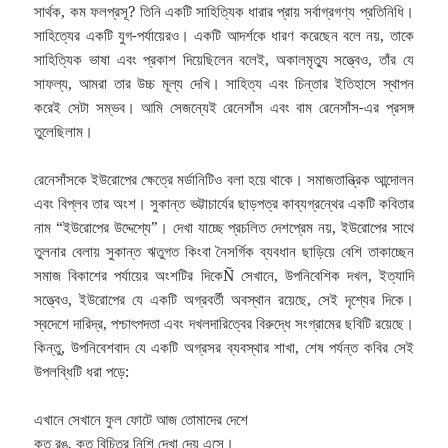
সার্থক, কম ফলপ্রসূ? তিনি একটি সাহিত্যিক ধারার প্রায় সর্বাগ্রগণ্য প্রতিনিধি।
সাহিত্যের একটি যুগ-পর্যায়েরও। একটি আদর্শকে ধারণ করেছেন বলে নয়, তাকে
সাহিত্যিক ভাষা এবং প্রকাশ দিয়েছিলেন বলেই, অকালমৃত্যু সত্ত্বেও, তাঁর যে
সাফল্য, আমরা তার উচ্চ মূল্য দেখি। সাহিত্য এবং চিন্তার ইতিহাসে স্থাপন
করেই সেটা সম্ভব। আমি সেজন্যেই রেনেসাঁস এবং বাম রেনেসাঁস-এর প্রসঙ্গ
তুলেছিলাম।
রেনেসাঁসকে ইউরোপের ক্ষেত্রে মর্ডানিটিও বলা হয়ে থাকে। সমাজতান্ত্রিক আন্দোলন
এবং বিপ্লব তার অংশ। সুকান্ত ভট্টাচার্যের ছাড়পত্র কাব্যগ্রন্থের একটি কবিতার
নাম “ইউরোপের উদ্দেশ্যে”। দেখা যাচ্ছে প্রচলিত দেশপ্রেম নয়, ইউরোপের সাথে
তুলনার বেলায় সুকান্ত ঋতুগত কিংবা নৈসর্গিক ব্যবধান ছাড়িয়ে বেশি তাকাচ্ছেন
সমাজ বিকাশের পর্যায়ের অংশটির দিকেÑ সেখানে, উপনিবেশিক দখল, ইত্যাদি
সত্ত্বেও, ইউরোপের যে একটি অগ্রবর্তী অবস্থান রয়েছে, সেই দৃশ্যের দিকে।
স্বদেশে দারিদ্র, পশ্চাৎপদতা এবং দখলদারিত্বের বিরুদ্ধে সংগ্রামের ছবিটি রয়েছে।
কিন্তু, উপনিবেশবাদ যে একটি অগ্রসর ব্যবস্থার শাখা, শেষ পর্যন্ত কবির সেই
উপলব্ধিটি ধরা পড়ে:
এখানে সেখানে ফুল ফোটে আজ তোমাদের দেশে
কত রঙ, কত বিচিত্র নিশি দেখা দেয় এসে।