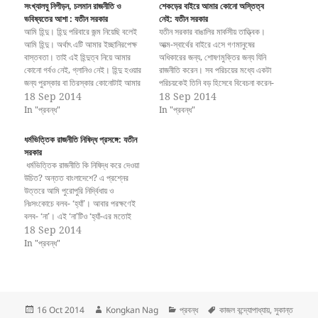
সংখ্যালঘু নিপীড়ন, চলমান রাজনীতি ও
শেকড়ের বাইরে আমার কোনো অস্তিত্ব
ভবিষ্যতের আশা : যতীন সরকার
নেই: যতীন সরকার
আমি হিন্দু। হিন্দু পরিবারে জন্ম নিয়েছি বলেই
যতীন সরকার বাঙালির মার্কসীয় তাত্ত্বিক।
আমি হিন্দু। অর্থাৎ এটি আমার ইচ্ছানিরপেক্ষ
আত্ম-স্বার্থের বাইরে এসে গণমানুষের
বাস্তবতা। তাই এই হিন্দুত্ব নিয়ে আমার
অধিকারের জন্য, শোষণমুক্তির জন্য যিনি
কোনো গর্বও নেই, গ্লানিও নেই। হিন্দু হওয়ার
রাজনীতি করেন। সব পরিচয়ের মধ্যে একটা
জন্য পুরস্কার বা তিরস্কার কোনোটাই আমার
পরিচয়কেই তিনি বড় হিসেবে বিবেচনা করেন-
প্রাপ্য বলে আমি মনে করি না। অথচ কী
18 Sep 2014
সেটা হচ্ছে তিনি শিক্ষক। শিক্ষকতাই তার
18 Sep 2014
আশ্চর্য, প্রতি মুহূর্তেই এই হিন্দুত্বের দায়
কর্ম। এই শিক্ষকতার মাধ্যমেই তিনি মানুষের
In "প্রবন্ধ"
In "প্রবন্ধ"
আমাকে বহন করতে হয়।…
অন্তরে পৌঁছান। অন্তরে পৌঁছানোর পর
তিনি তার কথা বলেন। তিনি যে মার্কসীয়…
ধর্মভিত্তিক রাজনীতি নিষিদ্ধ প্রসঙ্গে: যতীন
সরকার
ধর্মভিত্তিক রাজনীতি কি নিষিদ্ধ করে দেওয়া
উচিত? অন্তত বাংলাদেশে? এ প্রশ্নের
উত্তরে আমি পুরোপুরি নির্দ্বিধায় ও
নিঃসংকোচে বলব- ‘হ্যাঁ’। আবার পরক্ষণেই
বলব- ‘না’। এই ‘না’টিও ‘হ্যাঁ-এর মতোই
একই রকম দ্বিধাহীন চিত্তে নিঃসংকোচেই
18 Sep 2014
বলব। কেন এ রকম দুই বিপরীত কথা এক
In "প্রবন্ধ"
নিঃশ্বাসে বলি ও বলে ফেলতে পারি, তার
ব্যাখ্যা প্রদানেও আমার…
Posted
Author
Categories
Tags
16 Oct 2014
Kongkan Nag
প্রবন্ধ
কাজল বন্দ্যোপাধ্যায়
,
সুকান্ত