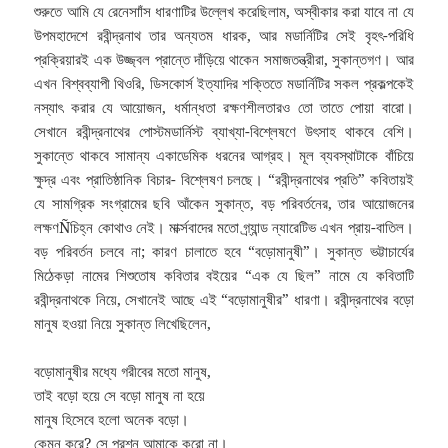
শুরুতে আমি যে রেনেসাাঁস ধারণাটির উল্লেখ করেছিলাম, অস্বীকার করা যাবে না যে
উপমহাদেশে রবীন্দ্রনাথ তার অন্যতম ধারক, আর মডার্নিটির সেই বৃহৎ-পরিধি
প্রক্রিয়ারই এক উজ্জ্বল প্রান্তে দাঁড়িয়ে থাকেন সমাজতন্ত্রীরা, সুকান্তগণ। আর
এখন বিশ্বব্যাপী থিওরি, ডিসকোর্স ইত্যাদির শক্তিতে মডার্নিটির সকল প্রকল্পকেই
নস্যাৎ করার যে আয়োজন, ধর্মান্ধতা রক্ষণশীলতারও তো তাতে পোয়া বারো।
সেখানে রবীন্দ্রনাথের পোস্টমডার্নিস্ট ব্যাখ্যা-বিশ্লেষণে উৎসাহ থাকবে বেশি।
সুকান্তে থাকবে সামান্য একাডেমিক ধরনের আগ্রহ। মূল ব্যবস্থাটাকে বাঁচিয়ে
ক্ষুদ্র এবং প্রাতিষ্ঠানিক বিচার- বিশ্লেষণ চলছে। “রবীন্দ্রনাথের প্রতি” কবিতায়ই
যে সামগ্রিক সংগ্রামের ছবি আঁকেন সুকান্ত, বড় পরিবর্তনের, তার আয়োজনের
লক্ষণÑচিহ্ন কোথাও নেই। মার্ক্সবাদের মতো গ্র্যান্ড ন্যারেটিভ এখন প্রায়-বাতিল।
বড় পরিবর্তন চলবে না; কারণ চালাতে হবে “বড়োমানুষী”। সুকান্ত ভট্টাচার্যের
মিঠেকড়া নামের শিশুতোষ কবিতার বইয়ের “এক যে ছিল” নামে যে কবিতাটি
রবীন্দ্রনাথকে নিয়ে, সেখানেই আছে এই “বড়োমানুষীর” ধারণা। রবীন্দ্রনাথের বড়ো
মানুষ হওয়া নিয়ে সুকান্ত লিখেছিলেন,
বড়োমানুষীর মধ্যে গরীবের মতো মানুষ,
তাই বড়ো হয়ে সে বড়ো মানুষ না হয়ে
মানুষ হিসেবে হলো অনেক বড়ো।
কেমন করে? সে প্রশ্ন আমাকে করো না।