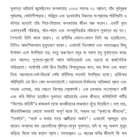
সুকান্ত ভট্টাচার্য জন্মেছিলেন কলকাতায় ১৩৩৩ সালের ৩১ শ্রাবণ; তাঁর পূর্বপুরুষ
পূর্ববঙ্গের, কোটালীপাড়ার। দারিদ্র্য এবং দুঃখকষ্টের বিরুদ্ধে সংগ্রামের পরিস্থিতি ও
ঘটনার মধ্যেই তাঁর পিতা-পিতামহ কলকাতার জীবন শুরু করেন। একটি বৃহৎ
একান্নবর্তী পরিবারে, পঠন-পাঠন এবং সংস্কৃতিচর্চার পরিবেশে সুকান্ত বড় হন।
শৈশবেই তিনি মাকে হারান। যে রানীদির কোলে-কোলে তিনি বড় হয়েছিলেন,
তিনিও আকস্মিকভাবে মৃত্যুবরণ করেন। এভাবেই নিঃসঙ্গতা এবং অযতেœর কিছু
উপাদান এসে উপস্থিত হয়; বন্ধু অরুণাচল বসুর মা সরলা বসু সুকান্তের কাছে
চলে আসেন; শূণ্যতা-পূরণেই আসে সাহিত্যচর্চা এবং হয়তো বা রাজনৈতিক
সক্রিয়তা। সর্বোপরি সেটা ছিল দ্বিতীয় বিশ্বযুদ্ধের কাল, যার উৎস এবং কারণ
নিয়ে আলোচনা-তর্ক-বিতর্কে গোটা বর্হিবিশ্ব সহসাই উপস্থিত হতো। দুর্ভিক্ষের
পরিস্থিতি তো ছিল খোদ কলকাতাতেই। ভয়াবহতা-নির্মমতার অভিজ্ঞতা দ্রুত এবং
সহজে এসেছে, তার পেছনে বিশ্বের প্রেক্ষাপট। এক চমৎকার সংশ্লেষণে কর্মী
এবং কবি মিলিত হয়েছিল সুকান্ত ভট্টাচার্যের একক জীবনে; কমিউনিস্ট পার্টির
“কিশোর বাহিনী”র কাজকর্ম তাকে জনজীবনের মাঝখানে ছুঁড়ে দিয়েছিল। বলা যায়,
জীবনাভিজ্ঞতার কোনো অভাবই অপূর্ণ থাকে নি, সম্ভব হয় “কৃষাণের জীবনের”,
“নৈকট্য”, “কর্মে ও কথায় সত্য আত্মীয়তা অর্জন”। এভাবেই প্রস্তুত হতে
থাকেন অগ্রসর বাম রেনেসাঁসের দৃষ্টান্ত-মানুষ সুকান্ত; যদি না শুধু অকাল মৃত্যু
বাড়িয়ে দিতো তার কড়াল গ্রাস। তদসত্ত্বেও ২১ বছরের কবির জীবনই কি কম