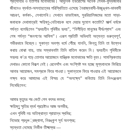
প্রত্যাহার ও হতাশার মনোভাবের। আধুনিক ইউরোপের অনেক লেখক-বুদ্ধিজীবীর
জীবনেও ব্যর্থতা-অসহায়ত্বের পরিস্থিতিতে এসেছে নৈরাজ্যবাদী-উচ্ছৃঙ্খল-ভাববাদী
আচরণ, কর্মকা-, লেখালেখি। সেখানে ডাডাইজম, সুররিয়ালিজমের মতো সাড়া-
জবাবকে দেখামাত্রই ক্ষয়িষ্ণু-নেতিবাচক বলে দেয়ার সুযোগ কতোটা? মার্ক্স ধর্মকে
পর্যন্ত বলেছিলেন “হৃদয়হীন পৃথিবীর হৃদয়”, “নিপীড়িত মানুষের দীর্ঘঃশ্বাস” এবং
শেষ পর্যন্ত “জনগণের আফিম”। এরূপ প্রতিটি অভিধাই অত্যন্ত গুরুত্বপূর্ণ,
গভীরভাবে বিবেচ্য। সুকান্ত অবশ্য ধর্মে পৌঁছে যাননি, কিন্তু তিনি তা উল্লেখ
করায় বোঝা যায়, তার সম্ভাবনাটা তিনি বাতিল করেন নি। হৃদয়হীন পৃথিবীকে
সহৃদয় ক’রে গড়ে তোলার আয়োজনে যান্ত্রিক মনোভাবের ক্ষতি বৃহৎ। সামগ্রিকতায়
দেখারও কোনো বিকল্প নেই। রেনেসাঁস এবং সংশ্লিষ্ট সব হচ্ছে মূল্যবানকে ফিরিয়ে
আনার আয়োজন, সমগ্রকে ফিরে পাওয়া। সুকান্তকে ফিরে পাওয়ার এই আয়োজনে
লক্ষ্য করে আমাদের এই বিস্ময় যে “অলক্ষ্যে” কবিতায় তিনি নি¤œরূপ
লিখেছিলেন:
আমার মৃত্যুর পর কেটে গেল বৎসর বৎসর;
ক্ষয়িষ্ণুু স্মৃতির ব্যর্থ প্রচেষ্টাও আজ অগভীর,
এখন পৃথিবী নয় অতিক্রান্ত প্রায়ান্ধ স্থবির;
নিভেছে প্রধূ¤্রজ্বালা, নিরঙ্কুশ সূর্য অনশ্বর;
স্তব্ধতা নেমেছে নির্ভীক তীক্ষ্মস্বর —