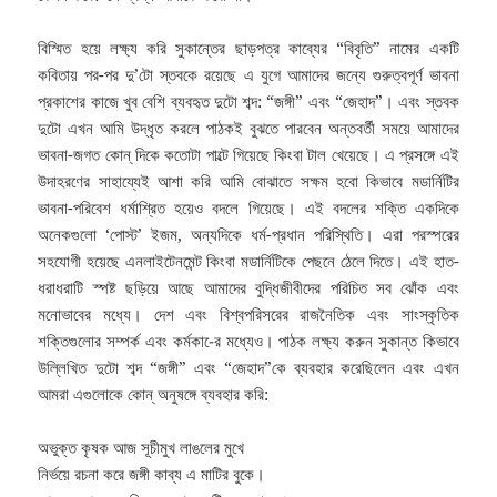
বিস্মিত হয়ে লক্ষ্য করি সুকান্তের ছাড়পত্র কাব্যের “বিবৃতি” নামের একটি
কবিতায় পর-পর দু’টো স্তবকে রয়েছে এ যুগে আমাদের জন্যে গুরুত্বপূর্ণ ভাবনা
প্রকাশের কাজে খুব বেশি ব্যবহৃত দুটো শব্দ: “জঙ্গী” এবং “জেহাদ”। এবং স্তবক
দুটো এখন আমি উদ্ধৃত করলে পাঠকই বুঝতে পারবেন অন্তবর্তী সময়ে আমাদের
ভাবনা-জগত কোন্ দিকে কতোটা পাল্টে গিয়েছে কিংবা টাল খেয়েছে। এ প্রসঙ্গে এই
উদাহরণের সাহায্যেই আশা করি আমি বোঝাতে সক্ষম হবো কিভাবে মডার্নিটির
ভাবনা-পরিবেশ ধর্মাশ্রিত হয়েও বদলে গিয়েছে। এই বদলের শক্তি একদিকে
অনেকগুলো ‘পোস্ট’ ইজম, অন্যদিকে ধর্ম-প্রধান পরিস্থিতি। এরা পরস্পরের
সহযোগী হয়েছে এনলাইটেনমেন্ট কিংবা মডার্নিটিকে পেছনে ঠেলে দিতে। এই হাত-
ধরাধরাটি স্পষ্ট ছড়িয়ে আছে আমাদের বুদ্ধিজীবীদের পরিচিত সব ঝোঁক এবং
মনোভাবের মধ্যে। দেশ এবং বিশ্বপরিসরের রাজনৈতিক এবং সাংস্কৃতিক
শক্তিগুলোর সম্পর্ক এবং কর্মকা-ের মধ্যেও। পাঠক লক্ষ্য করুন সুকান্ত কিভাবে
উল্লিখিত দুটো শব্দ “জঙ্গী” এবং “জেহাদ”কে ব্যবহার করেছিলেন এবং এখন
আমরা এগুলোকে কোন্ অনুষঙ্গে ব্যবহার করি:
অভুক্ত কৃষক আজ সূচীমুখ লাঙলের মুখে
নির্ভয়ে রচনা করে জঙ্গী কাব্য এ মাটির বুকে।