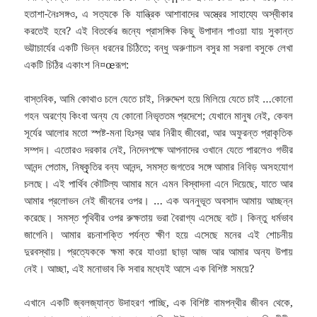
হতাশা-নৈঃসঙ্গও, এ সত্যকে কি যান্ত্রিক আশাবাদের অস্ত্রের সাহায্যে অস্বীকার
করতেই হবে? এই বিতর্কের জন্যে প্রাসঙ্গিক কিছু উপাদান পাওয়া যায় সুকান্ত
ভট্টাচার্যের একটি ভিন্ন ধরনের চিঠিতে; বন্ধু অরুণাচল বসুর মা সরলা বসুকে লেখা
একটি চিঠির একাংশ নি¤œরূপ:
বাস্তবিক, আমি কোথাও চলে যেতে চাই, নিরুদ্দেশ হয়ে মিলিয়ে যেতে চাই …কোনো
গহন অরণ্যে কিংবা অন্য যে কোনো নিভৃততম প্রদেশে; যেখানে মানুষ নেই, কেবল
সূর্যের আলোর মতো স্পষ্ট-মনা হিঃস্র আর নিরীহ জীবেরা, আর অফুরন্ত প্রাকৃতিক
সম্পদ। এতোরও দরকার নেই, নিদেনপক্ষে আপনাদের ওখানে যেতে পারলেও গভীর
আনন্দ পেতাম, নিষ্কৃৃৃতির বন্য আনন্দ, সমস্ত জগতের সঙ্গে আমার নিবিড় অসহযোগ
চলছে। এই পার্থিব কৌটিল্য আমার মনে এমন বিস্বাদনা এনে দিয়েছে, যাতে আর
আমার প্রলোভন নেই জীবনের ওপর। … এক অননুভূত অবসাদ আমায় আচ্ছন্ন
করেছে। সমস্ত পৃথিবীর ওপর রুক্ষতায় ভরা বৈরাগ্য এসেছে বটে। কিন্তু ধর্মভাব
জাগেনি। আমার রচনাশক্তি পর্যন্ত ক্ষীণ হয়ে এসেছে মনের এই শোচনীয়
দুরবস্থায়। প্রত্যেককে ক্ষমা করে যাওয়া ছাড়া আজ আর আমার অন্য উপায়
নেই। আচ্ছা, এই মনোভাব কি সবার মধ্যেই আসে এক বিশিষ্ট সময়ে?
এখানে একটি জ্বলজ্যান্ত উদাহরণ পাচ্ছি, এক বিশিষ্ট বামপন্থীর জীবন থেকে,