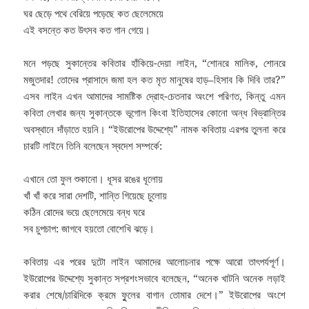
ঘর ছেড়ে পথে বেরিয়ে পড়েছে কত ছেলেমেয়ে
এই বসন্তে কত উৎসব কত গান গেয়ে।
মনে পড়ছে সুকান্তের কবিতার হাঁকিয়ে-দেয়া লাইন, “শোনরে মালিক, শোনরে
মজুতদার! তোদের প্রাসাদে জমা হল কত মৃত মানুষের হাড়–হিসাব কি দিবি তার?”
এসব লাইন এখন আমাদের সামষ্টিক দ্রোহ-চেতনার অংশে পরিণত, কিন্তু এমন
কবিতা লেখার জন্য সুকান্তকে ভূগোল কিংবা ইতিহাসের কোনো অন্ধ বিভ্রান্তির
অবস্থানে দাঁড়াতে হয়নি। “ইউরোপের উদ্দেশ্যে” নামক কবিতায় এরপর তুলনা করে
চারটি লাইনে তিনি বলেছেন স্বদেশ সম্পর্কে:
এখানে তো ফুল শুকানো। ধূসর রঙের ধূলোয়
খাঁ খাঁ করে সারা দেশটি, শান্তি গিয়েছে চুলোয়
কঠিন রোদের ভয়ে ছেলেমেয়ে বন্ধ ঘরে
সব চুপচাপ: জাগবে হয়তো বোশেখি ঝড়ে।
কবিতায় এর পরের দুটো লাইন আমাদের আলোচনার পক্ষে আরো তাৎপর্যপূর্ণ।
ইউরোপের উদ্দেশ্যে সুকান্ত সপ্রশংসভাবে বলেছেন, “অনেক খাটনি অনেক লড়াই
করার শেষে/চারিদিকে ক্রমে ফুুলের বাগান তোমার দেশে।” ইউরোপের অংশে