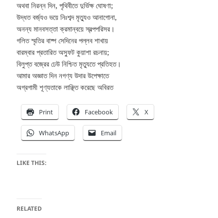
অথবা নিরন্ন দিন, পৃথিবীতে দুর্ভিক্ষ ঘোষণা;
উদ্ধত বর্জ্যও ভয়ে নিঃশব্দ মৃত্যুও আনাগোনা,
অনন্য মানবসত্তা ক্রমান্বয়ে স্বল্পপরিসর।
গলিত স্মৃতির বাষ্প সেদিনের পল্লব শাখায়
বারম্বার প্রতারিত অস্ফুট কুয়াশা রচনায়;
বিলুপ্ত বজ্রের ঢেউ নিশ্চিত মৃত্যুতে প্রতিহত।
আমার অজ্ঞাত দিন নগণ্য উদার উপেক্ষাতে
অগ্রগামী শূণ্যতাকে লাঞ্ছিত করেছে অবিরত
Print
Facebook
X
WhatsApp
Email
LIKE THIS:
RELATED