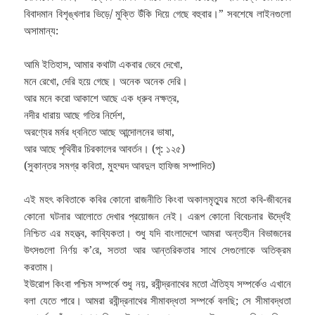
বিবাদমান বিশৃঙ্খলার ভিড়ে/ মুক্তি উঁকি দিয়ে গেছে বহুবার।” সবশেষে লাইনগুলো
অসামান্য:
আমি ইতিহাস, আমার কথাটা একবার ভেবে দেখো,
মনে রেখো, দেরি হয়ে গেছে। অনেক অনেক দেরি।
আর মনে করো আকাশে আছে এক ধ্রুব নক্ষত্র,
নদীর ধারায় আছে গতির নির্দেশ,
অরণ্যের মর্মর ধ্বনিতে আছে আন্দোলনের ভাষা,
আর আছে পৃথিবীর চিরকালের আবর্তন। (পৃ: ১২৫)
(সুকান্তর সমগ্র কবিতা, মুহম্মদ আবদুল হাফিজ সম্পাদিত)
এই মহৎ কবিতাকে কবির কোনো রাজনীতি কিংবা অকালমৃত্যুর মতো কবি-জীবনের
কোনো ঘটনার আলোতে দেখার প্রয়োজন নেই। এরূপ কোনো বিবেচনার ঊর্দ্ধেই
নিশ্চিত এর মহত্ত্ব, কাব্যিকতা। শুধু যদি বাংলাদেশে আমরা অন্তহীন বিভাজনের
উৎসগুলো নির্ণয় ক’রে, সততা আর আন্তরিকতার সাথে সেগুলোকে অতিক্রম
করতাম।
ইউরোপ কিংবা পশ্চিম সম্পর্কে শুধু নয়, রবীন্দ্রনাথের মতো ঐতিহ্য সম্পর্কেও এখানে
বলা যেতে পারে। আমরা রবীন্দ্রনাথের সীমাবদ্ধতা সম্পর্কে বলছি; সে সীমাবদ্ধতা