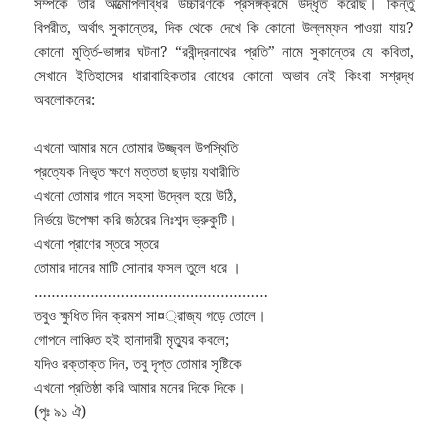
সম্পর্কে তাঁর আত্মোপলব্ধির উচ্চারণকে প্রসঙ্গক্রমে উদ্ধৃত করেছি। কিন্তু
বিপরীত, অর্থাৎ সুকান্তের, দিক থেকে দেখে কি কোনো উল্লম্ফন পাওয়া যায়?
কোনো মুর্ত্তি-ভাঙ্গার ঘটনা? “রবীন্দ্রনাথের প্রতি” নামে সুকান্তের যে কবিতা,
সেখানে ইতিহাসের ধারাবাহিকতার বোধের কোনো অভাব নেই কিংবা সশ্রদ্ধ
অবলোকনের:
এখনো আমার মনে তোমার উজ্জ্বল উপস্থিতি
প্রত্যেক নিভৃত ক্ষণে মত্ততা ছড়ায় যথারীতি
এখনো তোমার গানে সহসা উদ্বেল হয়ে উঠি,
নির্ভয়ে উপেক্ষা করি জঠরের নিঃশব্দ ভ্রুকুটি।
এখনো প্রাণের স্তরে স্তরে
তোমার দানের মাটি সোনার ফসল তুলে ধরে ।
………………………………………………
তবুও ক্ষুধিত দিন ক্রমশ সা¤্রাজ্য গড়ে তোলে।
গোপনে লাঞ্চিত হই হানাদারী মৃত্যুর কবলে;
যদিও রক্তাক্ত দিন, তবু দৃপ্ত তোমার সৃষ্টিকে
এখনো প্রতিষ্ঠা করি আমার মনের দিকে দিকে।
(পৃঃ ৯১ ঐ)