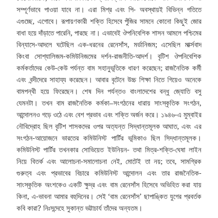
সম্পূর্ণভাবে পাওয়া যাবে না। এরা মিশ্র এবং পি- অবস্থায়ই বিভিন্ন গতিতে
এগুচ্ছে, এগোবে। রূপায়ণকারী শক্তি হিসেবে পুঁজির সামনে কোনো কিছুই জোর
বাধা হয়ে দাঁড়াতে পারেনি, পারছে না। এভাবেই ঔপনিবেশিক শাসন আমলে পশ্চিমের
বিন্যাসে-আদলে ঘটেছিল এক-ধরনের রেনেসাঁস, মর্ডানিজম; এসেছিল মার্ক্সবাদ
কিংবা সোশ্যালিজম-কমিউনিজমের দর্শন-রাজনীতি-আদর্শ। বৃটিশ ঔপনিবেশিক
কর্মকর্তাদের কেউ-কেউ পর্যন্ত বাম সহানুভূতিকে ধারণ করেছেন; রাজনৈতিক কর্মী
এবং বন্দীদেরে সাহায্য করেছেন। আবার বৃটেনে উচ্চ শিক্ষা নিতে গিয়েও অনেকে
বামপন্থী হয়ে ফিরেছেন। শেষ দিন পর্যন্তও বাংলাদেশের বন্ধু জ্যোতি বসু
যেমনটা। তখন বাম রাজনৈতিক কর্মকা–সংগঠনের ধারায় সাংস্কৃতিক সংগঠন,
আন্দোলনও গড়ে ওঠে এবং বেশ প্রভাব এবং শক্তি অর্জন করে। ১৯৪৬-এ মুম্বাইর
নৌবিদ্রোহ ছিল বৃটিশ শাসকদের ওপর অত্যন্ত সিদ্ধান্তমূলক আঘাত, এবং এর
সংগঠন-আয়োজনে ভারতের কমিউনিস্ট পার্টির ভূমিকাও ছিল সিদ্ধান্তমূলক।
কমিউনিস্ট পার্টির তখনকার সোভিয়েত ইউনিয়ন- তথা মিত্র-শক্তি-ঘেষা লাইন
নিয়ে বিতর্ক এবং আলোচনা-সমালোচনা নেই, মোটেই তা নয়; তবে, সামগ্রিক
গুরুত্ব এবং প্রভাবের বিচারে কমিউনিস্ট আন্দোলন এবং তার রাজনৈতিক-
সাংস্কৃতিক অংশকেও একটি ক্ষুদ্র এবং বাম রেনেসাঁস হিসেবে অভিহিত করা যায়
কিনা, এ-ভাবনা আমার বহুদিনের। সেই ‘বাম রেনেসাঁস’ ছাপাঙ্কিত যুগের প্রবর্তক
কবি কারা? নিঃসন্দেহে সুকান্ত ভট্টাচার্য তাঁদের অন্যতম।