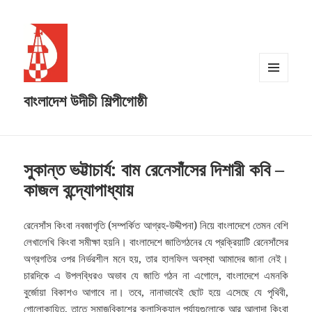
MENU
বাংলাদেশ উদীচী শিল্পীগোষ্ঠী
AND
WIDGETS
সুকান্ত ভট্টাচার্য: বাম রেনেসাঁসের দিশারী কবি –
কাজল বন্দ্যোপাধ্যায়
রেনেসাঁস কিংবা নবজাগৃতি (সম্পর্কিত আগ্রহ-উদ্দীপনা) নিয়ে বাংলাদেশে তেমন বেশি
লেখালেখি কিংবা সমীক্ষা হয়নি। বাংলাদেশে জাতিগঠনের যে প্রক্রিয়াটি রেনেসাঁসের
অগ্রগতির ওপর নির্ভরশীল মনে হয়, তার হালফিল অবস্থা আমাদের জানা নেই।
চারদিকে এ উপলব্ধিরও অভাব যে জাতি গঠন না এগোলে, বাংলাদেশে এমনকি
বুর্জোয়া বিকাশও আগাবে না। তবে, নানাভাবেই ছোট হয়ে এসেছে যে পৃথিবী,
গোলোকায়িত, তাতে সমাজবিকাশের ক্লাসিক্যাল পর্যায়গুলোকে আর আলাদা কিংবা