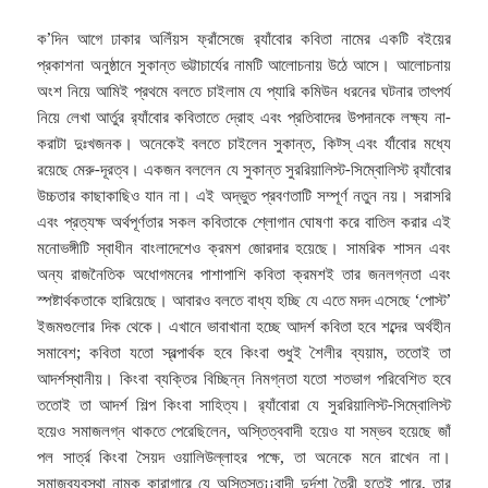
ক’দিন আগে ঢাকার অলিঁয়স ফ্রাঁসেজে র‌্যাঁবোর কবিতা নামের একটি বইয়ের
প্রকাশনা অনুষ্ঠানে সুকান্ত ভট্টাচার্যের নামটি আলোচনায় উঠে আসে। আলোচনায়
অংশ নিয়ে আমিই প্রথমে বলতে চাইলাম যে প্যারি কমিউন ধরনের ঘটনার তাৎপর্য
নিয়ে লেখা আর্তুর র‌্যাঁবোর কবিতাতে দ্রোহ এবং প্রতিবাদের উপদানকে লক্ষ্য না-
করাটা দুঃখজনক। অনেকেই বলতে চাইলেন সুকান্ত, কিট্স্ এবং র্যাঁবোর মধ্যে
রয়েছে মেরু-দূরত্ব। একজন বললেন যে সুকান্ত সুররিয়ালিস্ট-সিম্বোলিস্ট র‌্যাঁবোর
উচ্চতার কাছাকাছিও যান না। এই অদ্ভুত প্রবণতাটি সম্পূর্ণ নতুন নয়। সরাসরি
এবং প্রত্যক্ষ অর্থপূর্ণতার সকল কবিতাকে শ্লোগান ঘোষণা করে বাতিল করার এই
মনোভঙ্গীটি স্বাধীন বাংলাদেশেও ক্রমশ জোরদার হয়েছে। সামরিক শাসন এবং
অন্য রাজনৈতিক অধোগমনের পাশাপাশি কবিতা ক্রমশই তার জনলগ্নতা এবং
স্পষ্টার্থকতাকে হারিয়েছে। আবারও বলতে বাধ্য হচ্ছি যে এতে মদদ এসেছে ‘পোস্ট’
ইজমগুলোর দিক থেকে। এখানে ভাবাখানা হচ্ছে আদর্শ কবিতা হবে শব্দের অর্থহীন
সমাবেশ; কবিতা যতো স্বল্পার্থক হবে কিংবা শুধুই শৈলীর ব্যয়াম, ততোই তা
আদর্শস্থানীয়। কিংবা ব্যক্তির বিচ্ছিন্ন নিমগ্নতা যতো শতভাগ পরিবেশিত হবে
ততোই তা আদর্শ শিল্প কিংবা সাহিত্য। র‌্যাঁবোরা যে সুররিয়ালিস্ট-সিম্বোলিস্ট
হয়েও সমাজলগ্ন থাকতে পেরেছিলেন, অস্তিত্ববাদী হয়েও যা সম্ভব হয়েছে জাঁ
পল সার্ত্র কিংবা সৈয়দ ওয়ালিউল্লাহর পক্ষে, তা অনেকে মনে রাখেন না।
সমাজব্যবস্থা নামক কারাগারে যে অস্তিস্ত¡¡বাদী দুর্দশা তৈরী হতেই পারে, তার