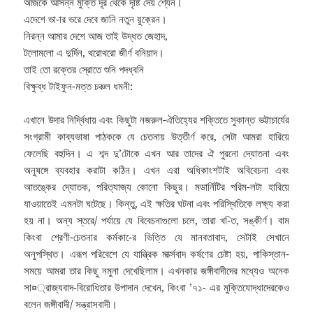
আজকে আসন্ন মুক্তি দূর থেকে দৃষ্টি দেয় শ্যেন।
এদেশে ভা-ার ভরে দেবে জানি নতুন য়ুক্রেন।
নিরন্ন আমার দেশে আজ তাই উদ্ধত জেহাদ,
টলোমলো এ দুর্দিন, থরোথরো জীর্ণ বনিয়াদ।
তাই তো রক্তের স্রোতে শুনি পদধ্বনি
বিক্ষুব্ধ টাইফুন-মত্ত চঞ্চল ধমনী:
এখানে উদার নির্দ্বিধায় এবং কিছুটা নজরুল-ঐতিহ্যের শক্তিতে সুকান্ত ভট্টাচার্যের
সংগ্রামী কাব্যভাষা পাঠককে যে চেতনায় উত্তীর্ণ করে, সেটা আমরা হারিয়ে
ফেলেছি বহুদিন। এ শব্দ দু’টোকে এখন আর তাদের ঐ পুরনো দ্যোতনা এবং
অনুষঙ্গে ব্যবহার করাটা কঠিন। এখন এরা অধিকাংশটাই অবিবেচনা এবং
আতঙ্কের দ্যোতক, পরিত্যাজ্য কোনো কিছুর। মডার্নিটির পরিম-লটা হারিয়ে
যাওয়াতেই এমনটা ঘটেছে। কিন্তু, এই ক্ষতির ঘটনা এবং পরিস্থিতিকে লক্ষ্য করা
হয় না। অন্য স্তরে/ পর্যায়ে যে বিবেচনাগুলো চলে, তারা খ-িত, সঙ্কীর্ণ। বাম
কিংবা শ্রেণী-চেতনার কর্মকা-ের ভিত্তি যে মানবতাবাদ, সেটাই সেখানে
অনুপস্থিত। এরূপ পরিবেশে যে যান্ত্রিক মার্ক্সবাদ কর্ষণের চেষ্টা হয়, পাকিস্তান-
সময়ে আমরা তার কিছু নমুনা দেখেছিলাম। এখনকার জঙ্গীবাদীদের মধ্যেও অনেক
সা¤্রাজ্যবাদ-বিরোধিতার উপাদান দেখেন, কিংবা ’৭১- এর মুক্তিযোদ্ধাদেরকেও
বলেন জঙ্গীবাদী/ সন্ত্রাসবাদী।