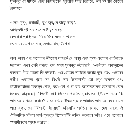
সুকান্ত মে মাসকে বেছে নিয়েছিলেন প্রতীকি সময় হিসেবে, আর বাংলার ক্ষেত্রে
বৈশাখকে:
এদেশে যুদ্ধ, মহামারী, ভুখা জ্ব¡লে হাড়ে হাড়েÑ
অগ্নিবর্ষী গ্রীষ্মের মাঠে তাই ঘুম কাড়ে
বেপরোয়া প্রাণ; জমে দিকে দিকে আজ লাখে লাখ-
তোমাদের দেশে মে মাস, এখানে ঝড়ো বৈশাখ ॥
নানা কারণ এবং মনোভাব ইউরোপ সম্পর্কে যে অন্ধ এবং প্রায়-শতভাগ নেতিবাচক
মনোভাব এখন তৈরি করছে, তার সাথে সুকান্ত ভট্টাচার্যের এ-কবিতার অবস্থানের
ব্যবধান নিয়ে আমরা কি ভাববো? এডওয়ার্ডের সাঈদের রচনার ভুল পাঠও এজন্যে
দায়ী। একালের প্রায় সব থিওরি আর ডিসকোর্সই তো শুদ্ধ মার্ক্সবাদ এবং
জাতীয়তাবাদের বিরুদ্ধে গেছে, কতগুলো খ-িত আর অনৈতিহাসিক মনোভাবে ঠেলে
দিয়েছে মানুষকে। বিপ্লবী কবি হিসেবে পরিচিত সুকান্তের ইউরোপ-বিচার কি
আমাদের সংবিত ফেরাবে? এডওয়ার্ড সাঈদের প্রসঙ্গ আসাতে আমাদের নজর যেতে
পারে সুকান্তের “সিপাহী বিদ্রোহ” কবিতাটির প্রতি। সেখানে দেখা যাচ্ছে ঐ
ঐতিহাসিক ঘটনার মার্ক্স-প্রদত্ত বিশেষণটিই হাজির করেছেন কবি। একে বলেছেন
“স্বাধীনতার প্রথম লড়াই”: