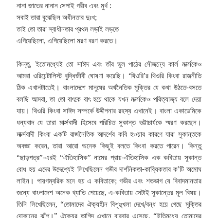
নানা জাতের নানান সেপাই গরীব এবং মুর্খ :
সবাই তারা বুঝেছিল অধীনতার দুঃখ;
তাই তো তারা স্বাধীনতার প্রথম লড়াই লড়তে
এগিয়েছিলো, এগিয়েছিলো মরণ বরণ করতে।
কিন্তু, ইতোমধ্যেই তো সাঈদ এবং তাঁর ভুল পাঠের সৌজন্যে কার্ল মার্ক্সকেও
আমরা ওরিয়েন্টালিস্ট বুদ্ধিজীবী ঘোষণা করেছি। ‘থিওরি’র থিওরি কিংবা রাজনীতি
ঠিক এখানটাতেই। বাংলাদেশে মানুষের অর্থনৈতিক মুক্তির যে কথা উঠতে-বসতে
বলছি আমরা, তা তো বাৎকে বাৎ হয়ে থাকে যখন মার্ক্সকেও পরিত্যাজ্য বলে দেয়া
যায়। থিওরি কিংবা সাঈদ সম্পর্কে উদ্দীপনার রহস্য এখানেই। বাংলা একাডেমিকে
ধন্যবাদ যে তারা মার্ক্সবাদী হিসেবে পরিচিত সুকান্ত ভট্টাচার্যকে স্মরণ করছেন।
মার্ক্সবাদী কিংবা একটি রাজনৈতিক আদর্শের কবি হওয়ার কারণে যারা সুকান্তকে
অবজ্ঞা করেন, তারা আরো অনেক কিছুই বলতে কিংবা করতে পারেন। কিন্তু
“ছাড়পত্র”-এরই “ঐতিহাসিক” নামের প্রায়-ঐতিহাসিক এক কবিতায় সুকান্ত
বোধ হয় এদের উদ্দেশ্যেই লিখেছিলেন গভীর দার্শনিকতা-কাব্যিকতার ক’টি অমোঘ
লাইন। পায়গম্বরিক মনে হয় এ কবিতাকে; গভীর এবং শতভাগ যে বিবাদমানতার
জন্যে বাংলাদেশ অনেক খ্যাতি পেয়েছে, এ-কবিতায় সেটাই সুকান্তের মূল বিষয়।
তিনি লিখেছিলেন, “তোমাদের ঐক্যহীন বিশৃঙ্খলা দেখে/বন্ধ হয়ে গেছে মুক্তির
দোকানের ঝাঁপ।” ঐক্যের তাগিদ এখানে বারবার এসেছে, “ইতিমধ্যে তোমাদের