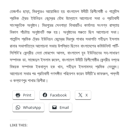
তেজগাঁও ছাড়া, মিরপুরেও আয়োজিত হয় বাংলাদেশ উদীচী শিল্পীগোষ্ঠী ও গার্মেন্টস
শ্রমিক ট্রেড ইউনিয়ন কেন্দ্রের যৌথ উদ্যোগে আলোচনা সভা ও প্রতিবাদী
সাংস্কৃতিক অনুষ্ঠান। মিরপুরের সেনপাড়া বিআরটিএ কার্যালয় সংলগ্ন রাস্তায়
বিকাল পাঁচটায় অনুষ্ঠানটি শুরু হয়। অনুষ্ঠানের শুরুতে ছিল আলোচনা সভা।
গার্মেন্টস শ্রমিক ট্রেড ইউনিয়ন কেন্দ্রের মিরপুর শাখার সভাপতি শহীদুল ইসলাম
রানার সভাপতিত্বে আলোচনা সভায় উপস্থিত ছিলেন বাংলাদেশের কমিউনিস্ট পার্টি-
সিপিবি’র কেন্দ্রীয় নেতা মোরশেদ আলম, বাংলাদেশ যুব ইউনিয়নের সহ-সাধারণ
সম্পাদক ডা. সাজেদুল ইসলাম রুবেল, বাংলাদেশ উদীচী শিল্পীগোষ্ঠীর কেন্দ্রীয় দপ্তর
বিষয়ক সম্পাদক ইকবালুল হক খান, শহীদুল ইসলামসহ শ্রমিক নেতৃবৃন্দ।
আলোচনা সভার পর প্রতিবাদী গণসঙ্গীত পরিবেশন করেন উদীচী’র কাফরুল, পল্লবী
ও কল্যাণপুর শাখার শিল্পীরা।
Print
Facebook
X
WhatsApp
Email
LIKE THIS: