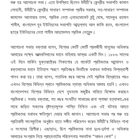
শুরু হয় আলোচনা সভা। এতে উপস্থিত ছিলেন উদীচী’র কেন্দ্রীয় সভাপতি কামাল
লোহানী, উদীচী’র কেন্দ্রীয় সাধারণ সম্পাদক প্রবীর সরদার, সহ-সাধারণ সম্পাদক
জামসেদ আনোয়ার তপন, শ্রমিক নেতা এ্যাডভোকেট মন্টু ঘোষ, সাদেকুর রহমান
শামীম, বাংলাদেশ যুব ইউনিয়নের সভাপতি আব্দুল্লাহ আল কাফি রতন, বাংলাদেশ
ছাত্র ইউনিয়নের নেতা শামীম আহমেদসহ শ্রমিক নেতৃবৃন্দ।
আলোচনা সভায় বক্তারা বলেন, বিশ্বের কোটি কোটি শ্রমজীবী মানুষের অধিকার
আদায়ের লক্ষ্যে আত্মবলিদানের মহান মহিমায় ভাস্বর একটি দিন। ১৮৮৬ সালের
এই দিনে মার্কিন যুক্তরাষ্ট্রের শিকাগোর হে মার্কেটে শ্রমিকদের আন্দোলন ও
রক্তদানের মহান ইতিহাস স্মরণে প্রতিবছর দিনটিকে যথাযথ মর্যাদায় বিশ্বব্যাপী
পালন করা হয়। তারা বলেন, শতাধিক বছর আগের সেই শ্রমিক বিদ্রোহের পরও
এখনও বিশ্বের বিভিন্ন স্থানে শ্রমিকদের ন্যায্য অধিকার আদায় হয়নি। এখনও
বাংলাদেশসহ বিশ্বের বিভিন্ন দেশে ন্যূনতম মজুরীর দাবিতে বিক্ষোভ করছেন
শ্রমিকরা। সভায় বক্তারা, গত বছর সংঘটিত সাভারের রানা প্লাজা হত্যাকাণ্ডের
সাথে জড়িত সকলের দৃষ্টান্তমূলক শাস্তি নিশ্চিত এবং ওই ঘটনায় আহত
শ্রমিকদের যথাযথ ক্ষতিপূরণ দেয়ার দাবি জানান। আলোচনা সভার পর শুরু হয়
প্রতিবাদী সাংস্কৃতিক অনুষ্ঠান যাতে সঙ্গীত পরিবেশন করেন উদীচী’র বিভিন্ন শাখা
ও সংসদের শিল্পীরা। এছাড়াও, ছিল শ্রমিকদের নানা দুঃখ-দুর্দশা ও অধিকার
আদায়ের সংগ্রাম নিয়ে প্রাচ্যনাটের পরিবেশনায় পথনাটক “আগুন খেলা”।