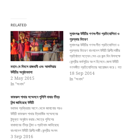
RELATED
সুনামগঞ্জ উদীচীর গণসংগীত প্রতিযোগিতা ও
পুরস্কার বিতরণ
সুনামগঞ্জ উদীচীর গণসংগীত প্রতিযোগিতা ও
পুরস্কার বিতরণ বাংলাদেশ উদীচী শিল্পীগোষ্ঠীর
প্রতিষ্ঠাতা সত্যেন সেন এর জন্ম দিন উপলক্ষে
কেন্দ্রীয় কর্মসূচির অংশ হিসেবে জেলা উদীচী
মহান মে দিবসে রাজধানী এবং আশুলিয়ায়
গণসঙ্গীত প্রতিযোগিতার আয়োজন করে। গত
উদীচীর অনুষ্ঠানমালা
৪ মার্চ ২০১১ সকালে এ কর্মসূচি স্থানীয় এইচ
18 Sep 2014
2 May 2015
এম পি উচ্চ বিদ্যালয় প্রাঙ্গণে অনুষ্ঠিত হয়।
In "সংবাদ"
In "সংবাদ"
এতে প্রায় ৩০ জন প্রতিযোগী বিভিন্ন
গ্রুপে…
কাফরুল শাখার সম্মেলনে পুলিশি বাধার তীব্র
নিন্দা জানিয়েছে উদীচী
যথাযথ প্রক্রিয়ায় আগে থেকে জানানোর পরও
উদীচী কাফরুল শাখার দ্বিবার্ষিক সম্মেলনের
উন্মুক্ত অনুষ্ঠান করার ক্ষেত্রে পুলিশের
বাধাদানের তীব্র নিন্দা ও প্রতিবাদ জানিয়েছে
বাংলাদেশ উদীচী শিল্পীগোষ্ঠী কেন্দ্রীয় সংসদ
এবং ঢাকা মহানগর সংসদ। এক যৌথ
3 Sep 2016