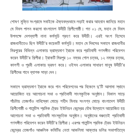
শোষণ মুক্তি সংগ্রামে সবাইকে ঐক্যবদ্ধভাবে লড়াই করার আহবান জানিয়ে মহান
মে দিবস পালন করলো বাংলাদেশ উদীচী শিল্পীগোষ্ঠী। গত ০১ মে, মহান মে দিবস
উপলক্ষে দেশব্যাপী নানা কর্মসূচি গ্রহণ করে উদীচী। এরই অংশ হিসেবে
রাজধানীতেও ছিল উদীচী’র কয়েকটি কর্মসূচি।
মহান মে দিবসের সকালে রাজধানীর
মিরপুরের বিভিন্ন এলাকায় ভ্রাম্যমাণ ট্রাকে করে প্রতিবাদী গণসঙ্গীত পরিবেশন
করেন উদীচী’র শিল্পীরা। ট্রাকটি মিরপুর ১০ নম্বর গোল চত্বর, ১২ নম্বর চত্বর,
কালশী ও পূরবী এলাকায় ভ্রমণ করে। ওইসব এলাকার সাধারণ মানুষ উদীচী’র
শিল্পীদের গানে ব্যাপক সাড়া দেন।
সকালে ভ্রাম্যমাণ ট্রাকে করে গান পরিবেশনের পর বিকেলে দু’টি আলাদা স্থানে
আয়োজিত হয় আলোচনা সভা ও প্রতিবাদী সাংস্কৃতিক অনুষ্ঠান। বিকাল সাড়ে
পাঁচটায় তেজগাঁও নাবিস্কো মোড়ে শহীদ মিনার সংলগ্ন মোড়ে বাংলাদেশ উদীচী
শিল্পীগোষ্ঠী ও গার্মেন্টস শ্রমিক ট্রেড ইউনিয়ন কেন্দ্রের যৌথ উদ্যোগে আয়োজিত হয়
আলোচনা সভা ও প্রতিবাদী সাংস্কৃতিক অনুষ্ঠান। অনুষ্ঠানের শুরুতেই প্রতিবাদী
গণসঙ্গীত পরিবেশন করেন উদীচী’র শিল্পীরা। এরপর গার্মেন্টস শ্রমিক ট্রেড ইউনিয়ন
কেন্দ্রের তেজগাঁও আঞ্চলিক কমিটির নেতা আকলিমা আক্তার ডলির সভাপতিত্বে