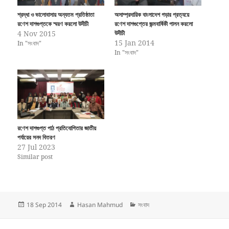
শ্রদ্ধা ও ভালোবাসায় অন্যতম প্রতিষ্ঠাতা
অসাম্প্রদায়িক বাংলাদেশ গড়ার প্রত্যয়ে
রণেশ দাশগুপ্তকে স্মরণ করলো উদীচী
রণেশ দাশগুপ্তের জন্মবার্ষিকী পালন করলো
4 Nov 2015
উদীচী
15 Jan 2014
In "সংবাদ"
In "সংবাদ"
রণেশ দাশগুপ্ত পাঠ প্রতিযোগিতার জাতীয়
পর্যায়ের সনদ বিতরণ
27 Jul 2023
Similar post
Posted
Author
Categories
18 Sep 2014
Hasan Mahmud
সংবাদ
on
Post