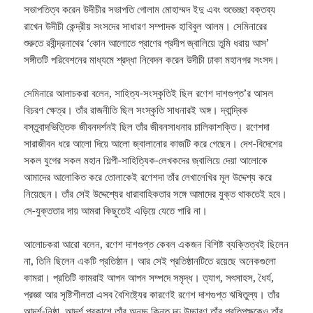
সভাপতিত্ব করেন উদীচীর সভাপতি গোলাম মোহাম্মদ ইদু এবং শুভেচ্ছা বক্তব্য
রাখেন উদীচী কেন্দ্রীয় সংসদের সাধারণ সম্পাদক হাবিবুল আলম। সেমিনারের
শুরুতে রবীন্দ্রনাথের ‘কোন আলোতে প্রাণের প্রদীপ জ্বালিয়ে তুমি ধরায় আস’
সঙ্গীতটি পরিবেশনের মাধ্যমে শ্রদ্ধা নিবেদন করেন উদীচী ঢাকা মহানগর সংসদ।
সেমিনারে আলাচকরা বলেন, সাহিত্য-সংস্কৃতিই ছিল রণেশ দাশগুপ্ত’র আসল
বিচরণ ক্ষেত্র। তাঁর রাজনীতি ছিল সংস্কৃতি সাধনারই অঙ্গ। দ্বান্দ্বিক
বস্তুবাদভিত্তিক জীবনদর্শনই ছিল তাঁর জীবনসাধনার চালিকাশক্তি। রণেশদা
সারাজীবন ধরে আলো দিয়ে আলো জ্বালানোর কাজটি করে গেছেন। দেশ-বিদেশের
সকল যুগের সকল মহান শিল্পী-সাহিত্যিক-লেখকদের জ্বালিয়ে দেয়া আলোকে
আমাদের আলোকিত করে তোলাকেই রণেশদা তাঁর লেখালেখির মূল উদ্দেশ্য করে
নিয়েছেন। তাঁর সেই উদ্দেশ্যের ধারাবাহিকতার সঙ্গে আমাদের যুক্ত থাকতেই হবে।
সে-যুক্ততার দায় আমরা কিছুতেই এড়িয়ে যেতে পারি না।
আলোচকরা আরো বলেন, রণেশ দাশগুপ্ত কেবল একজন বিশিষ্ট ব্যক্তিত্বই ছিলেন
না, তিনি ছিলেন একটি প্রতিষ্ঠান। আর সেই প্রতিষ্ঠানটিতে রয়েছে অনেকগুলো
কামরা। প্রতিটি কামরাই আপন আপন সম্পদে সমৃদ্ধ। ত্যাগ, সৎসাহস, ধৈর্য,
প্রজ্ঞা আর সৃষ্টিশীলতা এসব বৈশিষ্ট্যের কারণেই রণেশ দাশগুপ্ত ঋষিতুল্য। তাঁর
আদর্শ-নিষ্ঠা, আদর্শ প্রকাশে তাঁর অনুচ্চ কিন্তু দৃঢ় উচ্চারণ তাঁর প্রতিপক্ষকেও তাঁর