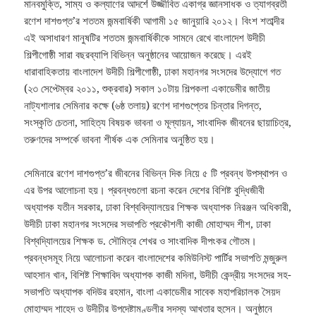
মানবমুক্তি, সাম্য ও কল্যাণের আদর্শে উজ্জীবিত একাগ্র জ্ঞানসাধক ও ত্যাগব্রতী
রণেশ দাশগুপ্ত’র শততম জন্মবার্ষিকী আগামী ১৫ জানুয়ারি ২০১২। বিংশ শতাব্দীর
এই অসাধারণ মানুষটির শততম জন্মবার্ষিকীকে সামনে রেখে বাংলাদেশ উদীচী
শিল্পীগোষ্ঠী সারা বছরব্যাপি বিভিন্ন অনুষ্ঠানের আয়োজন করেছে।
এরই
ধারাবাহিকতায় বাংলাদেশ উদীচী শিল্পীগোষ্ঠী, ঢাকা মহানগর সংসদের উদ্যোগে গত
(২৩ সেপ্টেম্বর ২০১১, শুক্রবার) সকাল ১০টায় শিল্পকলা একাডেমীর জাতীয়
নাট্যশালার সেমিনার কক্ষে (৬ষ্ঠ তলায়) রণেশ দাশগুপ্তের চিন্তার দিগন্ত,
সংস্কৃতি চেতনা, সাহিত্য বিষয়ক ভাবনা ও মূল্যায়ন, সাংবাদিক জীবনের ছায়াচিত্র,
তরুণদের সম্পর্কে ভাবনা শীর্ষক এক সেমিনার অনুষ্ঠিত হয়।
সেমিনারে রণেশ দাশগুপ্ত’র জীবনের বিভিন্ন দিক নিয়ে ৫ টি প্রবন্ধ উপস্থাপন ও
এর উপর আলোচনা হয়। প্রবন্ধগুলো রচনা করেন দেশের বিশিষ্ট বুদ্ধিজীবী
অধ্যাপক যতীন সরকার, ঢাকা বিশ্ববিদ্যালয়ের শিক্ষক অধ্যাপক নিরঞ্জন অধিকারী,
উদীচী ঢাকা মহানগর সংসদের সভাপতি প্রকৌশলী কাজী মোহাম্মদ শীশ, ঢাকা
বিশ্বদ্যিালয়ের শিক্ষক ড. সৌমিত্র শেখর ও সাংবাদিক দীপংকর গৌতম।
প্রবন্ধসমূহ নিয়ে আলোচনা করেন বাংলাদেশের কমিউনিস্ট পার্টির সভাপতি মন্জুরুল
আহসান খান, বিশিষ্ট শিক্ষাবিদ অধ্যাপক কাজী মদিনা, উদীচী কেন্দ্রীয় সংসদের সহ-
সভাপতি অধ্যাপক বদিউর রহমান, বাংলা একাডেমীর সাবেক মহাপরিচালক সৈয়দ
মোহাম্মদ শাহেদ ও উদীচীর উপদেষ্টামণ্ডলীর সদস্য আখতার হুসেন। অনুষ্ঠানে