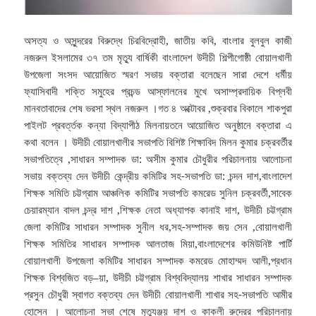
অসত্য ও অসুন্দরের বিরুদ্ধে চিরবিদ্রোহী, জাতীয় কবি, বাংলার বুলবুল কাজী
নজরুল ইসলামের ৩৭ তম মৃত্যু বার্ষিকী বাংলাদেশ উদীচী শিল্পীগোষ্ঠী বোয়ালখালী
উপজেলা সংসদ আয়োজিত স্মরণ সভায় বক্তারা বলেছেন সারা দেশে ধর্মীয়
ফ্যাসিবাদী শক্তি সমুহের প্রচন্ড আস্ফালনের মুখে অসাম্প্রদায়িক বিপ্লবী
মানবতাবাদের শেষ ভরসা স্থল নজরুল ।গত ৪ অক্টোবর ,শুক্রবার বিকালে শাকপুরা
পাইলট প্রবর্ত্তক কন্যা বিদ্যাপীঠ মিলনায়তনে আয়োজিত অনুষ্ঠানে বক্তারা এ
কথা বলেন ।
উদীচী বোয়ালখালীর সভাপতি বিশিষ্ট শিক্ষাবিদ মিলন কুমার চক্রবর্তীর
সভাপতিত্বে ,সাধারন সম্পাদক ডা: অসীম কুমার চৌধুরীর পরিচালনায় আলোচনা
সভায় বক্তব্য দেন উদীচী কেন্দ্রীয় কমিটির সহ-সভাপতি ডা: চন্দন দাশ,বাংলাদেশ
শিক্ষক সমিতি চট্টগ্রাম আঞ্চলিক কমিটির সভাপতি কমরেড সুনিল চক্রবর্তী,সাবেক
চেয়ারম্যান বাদল চন্দ্র দাশ ,শিক্ষক নেতা অধ্যাপক কানাই দাশ, উদীচী চট্টগ্রাম
জেলা কমিটির সাধারন সম্পাদক সুনীল ধর,সহ-সম্পাদক জয় সেন ,বোয়ালখালী
শিক্ষক সমিতির সাধারন সম্পাদক আলতাজ মিয়া,বাংলাদেশের কমিউনিষ্ট পার্টি
বোয়ালখালী উপজেলা কমিটির সাধারন সম্পাদক কমরেড মোহাম্মদ আলী,প্রধান
শিক্ষক বিশ্বজিত বড়–য়া, উদীচী চট্টগ্রাম বিশ্ববিদ্যালয় শাখার সাধারন সম্পাদক
প্রসুন চৌধুরী স্বাগত বক্তব্য দেন উদীচী বোয়ালখালী শাখার সহ-সভাপতি আমীর
হোসেন । আলোচনা সভা শেষে মৃত্যুঞ্জয় দাশ ও কাকলী রুদ্রের পরিচালনায়