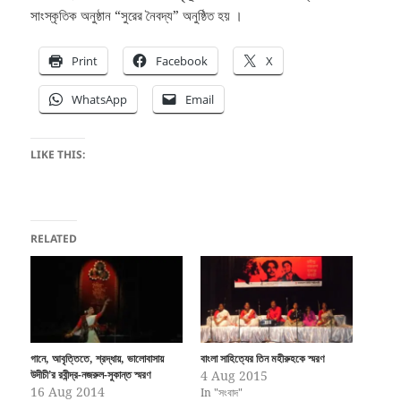
সাংস্কৃতিক অনুষ্ঠান “সুরের নৈবদ্য” অনুষ্ঠিত হয় ।
Print
Facebook
X
WhatsApp
Email
LIKE THIS:
RELATED
গানে, আবৃত্তিতে, শ্রদ্ধায়, ভালোবাসায়
বাংলা সাহিত্যের তিন মহীরুহকে স্মরণ
উদীচী’র রবীন্দ্র-নজরুল-সুকান্ত স্মরণ
4 Aug 2015
16 Aug 2014
In "সংবাদ"