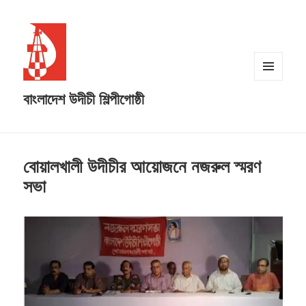
MENU
বাংলাদেশ উদীচী শিল্পীগোষ্ঠী
AND
WIDGETS
বোয়ালখালী উদীচীর আয়োজনে নজরুল স্মরণ
সভা