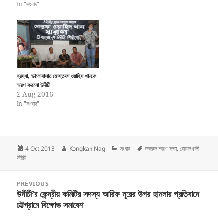
In "সংবাদ"
শ্রদ্ধা, ভালোবাসায় মোস্তফা ওয়াহিদ খানকে
স্মরণ করলো উদীচী
2 Aug 2016
In "সংবাদ"
Posted
Author
Categories
Tags
4 Oct 2013
Kongkan Nag
সংবাদ
নজরুল স্মরণ সভা
,
বোয়ালখালী
on
উদীচী
Post
PREVIOUS
navigation
উদীচী’র কেন্দ্রীয় কমিটির সদস্য আরিফ নূরের উপর হামলার প্রতিবাদে
Previous
চট্টগ্রামে বিক্ষোভ সমাবেশ
post: